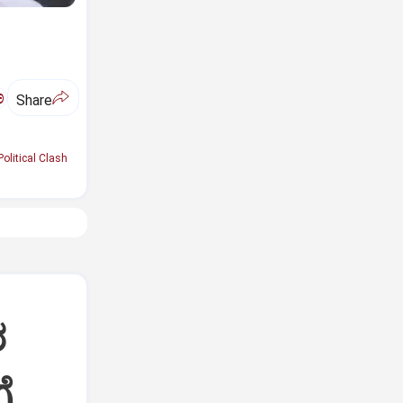
ಅ
Share
Political Clash
ರ
ೆ