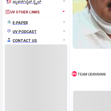
ಫ್ಯಾಶನ್/ಲೈಫ್‌ ಸ್ಟೈಲ್
UV OTHER LINKS
E-PAPER
UV PODCAST
CONTACT US
TEAM UDAYAVANI