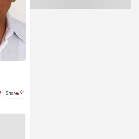
ಅ
Share