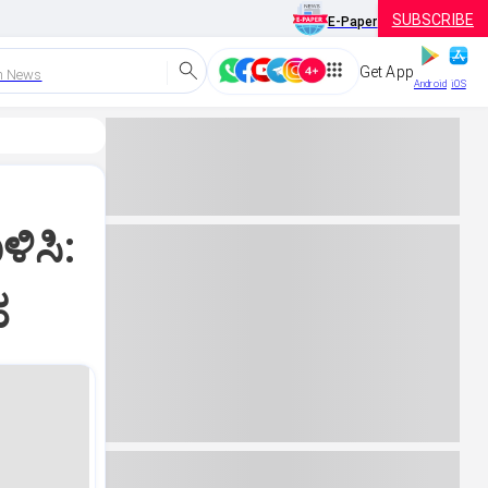
SUBSCRIBE
E-Paper
Get App
h News
Android
iOS
ಿಸಿ:
ಹ