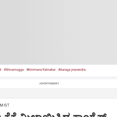
i
#Shivamogga
#Kimmane Ratnakar
#Aaraga jnanendra
ADVERTISEMENT
PM IST