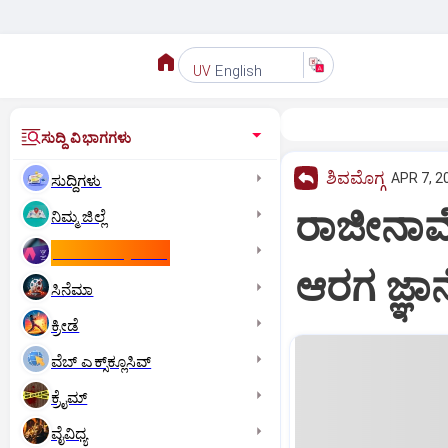
English
UV
ಸುದ್ದಿ ವಿಭಾಗಗಳು
ಶಿವಮೊಗ್ಗ
APR 7, 2
ಸುದ್ದಿಗಳು
ರಾಜೀನಾಮೆ
ನಿಮ್ಮ ಜಿಲ್ಲೆ
ಕಾಮನ್‌ ವೆಲ್ತ್‌ ಗೇಮ್ಸ್‌
ಆರಗ ಜ್ಞಾನ
ಸಿನೆಮಾ
ಕ್ರೀಡೆ
ವೆಬ್ ಎಕ್ಸ್‌ಕ್ಲೂಸಿವ್
ಕ್ರೈಮ್
ವೈವಿಧ್ಯ