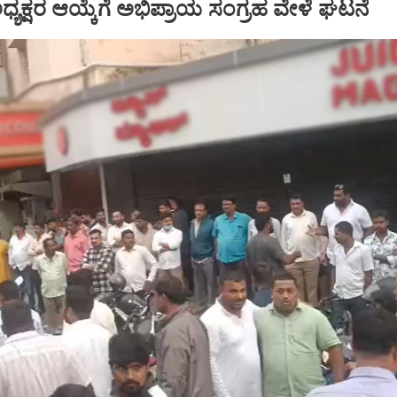
್ ಅಧ್ಯಕ್ಷರ ಆಯ್ಕೆಗೆ ಅಭಿಪ್ರಾಯ ಸಂಗ್ರಹ ವೇಳೆ ಘಟನೆ