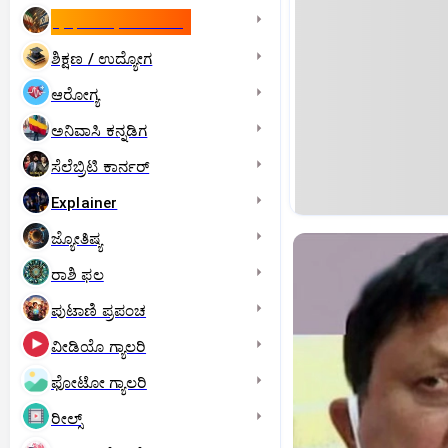
ಇಸ್ರೇಲ್- ಇರಾನ್‌ ಯುದ್ಧ
ಶಿಕ್ಷಣ / ಉದ್ಯೋಗ
ಆರೋಗ್ಯ
ಅನಿವಾಸಿ ಕನ್ನಡಿಗ
ಸೆಲೆಬ್ರಿಟಿ ಕಾರ್ನರ್‌
Explainer
ಜ್ಯೋತಿಷ್ಯ
ರಾಶಿ ಫಲ
ಪುಟಾಣಿ ಪ್ರಪಂಚ
ವೀಡಿಯೊ ಗ್ಯಾಲರಿ
ಫೋಟೋ ಗ್ಯಾಲರಿ
ರೀಲ್ಸ್