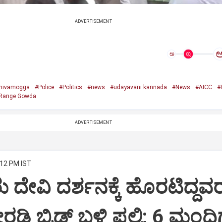
ADVERTISEMENT
ಅ
hivamogga
#Police
#Politics
#news
#udayavani kannada
#News
#AICC
#
Range Gowda
ADVERTISEMENT
:12 PM IST
 ದೇವಿ ದರ್ಶನಕ್ಕೆ ಹೊರಟಿದ್ದವ
ಿ ಬ್ರಿಡ್ಜ್ ಬಳಿ ಪಲ್ಟಿ; 6 ಮಂದಿಗ