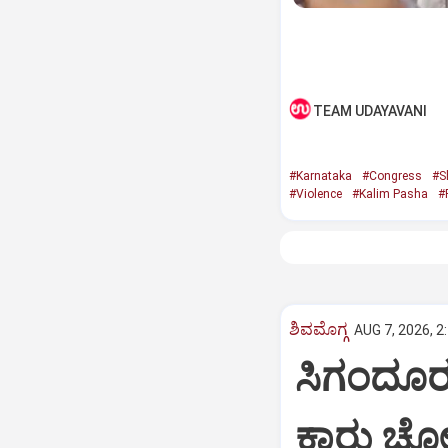
TEAM UDAYAVANI
#Karnataka
#Congress
#S
#Violence
#Kalim Pasha
#
ಶಿವಮೊಗ್ಗ
AUG 7, 2026, 2
ಸಿಗಂದೂರು
ಕಾರು ಚೋರಡ