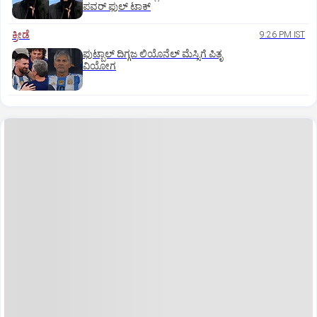
ಪವರ್‌ ಫುಲ್‌ ಟಾಕ್
ಕ್ರೀಡೆ
9:26 PM IST
ಫುಟ್ಬಾಲ್ ದಿಗ್ಗಜ ಲಿಯೊನೆಲ್‌ ಮೆಸ್ಸಿಗೆ ಪಿತೃ
ವಿಯೋಗ