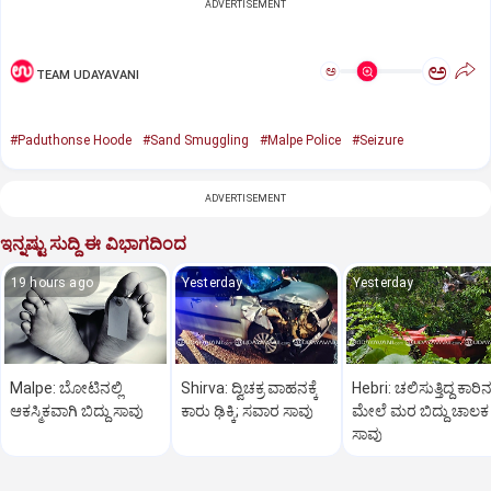
ADVERTISEMENT
ಅ
ಅ
TEAM UDAYAVANI
#Paduthonse Hoode
#Sand Smuggling
#Malpe Police
#Seizure
ADVERTISEMENT
ಇನ್ನಷ್ಟು ಸುದ್ದಿ ಈ ವಿಭಾಗದಿಂದ
19 hours ago
Yesterday
Yesterday
Malpe: ಬೋಟಿನಲ್ಲಿ
Shirva: ದ್ವಿಚಕ್ರ ವಾಹನಕ್ಕೆ
Hebri: ಚಲಿಸುತ್ತಿದ್ದ ಕಾರಿ
ಆಕಸ್ಮಿಕವಾಗಿ ಬಿದ್ದು ಸಾವು
ಕಾರು ಢಿಕ್ಕಿ; ಸವಾರ ಸಾವು
ಮೇಲೆ ಮರ ಬಿದ್ದು ಚಾಲಕ
ಸಾವು