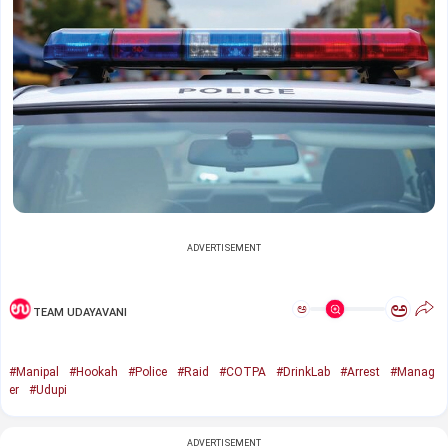
ADVERTISEMENT
ಅ
ಅ
TEAM UDAYAVANI
#Manipal
#Hookah
#Police
#Raid
#COTPA
#DrinkLab
#Arrest
#Manag
er
#Udupi
ADVERTISEMENT