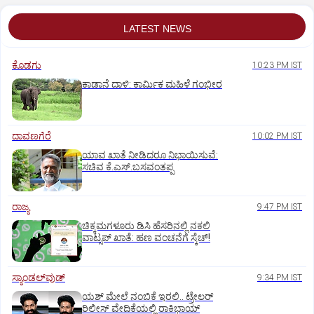
LATEST NEWS
ಕೊಡಗು
10:23 PM IST
ಕಾಡಾನೆ ದಾಳಿ: ಕಾರ್ಮಿಕ ಮಹಿಳೆ ಗಂಭೀರ
ದಾವಣಗೆರೆ
10:02 PM IST
ಯಾವ ಖಾತೆ ನೀಡಿದರೂ ನಿಭಾಯಿಸುವೆ:
ಸಚಿವ ಕೆ.ಎಸ್.ಬಸವಂತಪ್ಪ
ರಾಜ್ಯ
9:47 PM IST
ಚಿಕ್ಕಮಗಳೂರು ಡಿಸಿ ಹೆಸರಿನಲ್ಲಿ ನಕಲಿ
ವಾಟ್ಸಪ್ ಖಾತೆ: ಹಣ ವಂಚನೆಗೆ ಸ್ಕೆಚ್!
ಸ್ಯಾಂಡಲ್‌ವುಡ್‌
9:34 PM IST
ಯಶ್‌ ಮೇಲೆ ನಂಬಿಕೆ ಇರಲಿ.. ಟ್ರೇಲರ್‌
ರಿಲೀಸ್‌ ವೇದಿಕೆಯಲ್ಲಿ ರಾಕಿಭಾಯ್‌