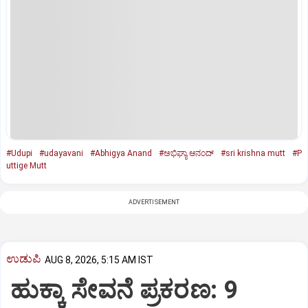
#Udupi
#udayavani
#Abhigya Anand
#ಅಭಿಘ್ಯಾ ಆನಂದ್
#sri krishna mutt
#P
uttige Mutt
ADVERTISEMENT
ಉಡುಪಿ
AUG 8, 2026, 5:15 AM IST
ಹುಕ್ಕಾ ಸೇವನೆ ಪ್ರಕರಣ: 9