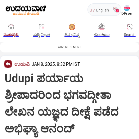
UV
English
E-Paper
ಮುಖಪುಟ
ಸುದ್ದಿ ವಿಭಾಗ
ದಿನ ಭವಿಷ್ಯ
ಹೊಂಗಿರಣ
Search
ADVERTISEMENT
ಉಡುಪಿ
JAN 8, 2025, 8:32 PM IST
Udupi ಪರ್ಯಾಯ
ಶ್ರೀಪಾದರಿಂದ ಭಗವದ್ಗೀತಾ
ಲೇಖನ ಯಜ್ಞದ ದೀಕ್ಷೆ ಪಡೆದ
ಅಭಿಘ್ಯಾ ಆನಂದ್