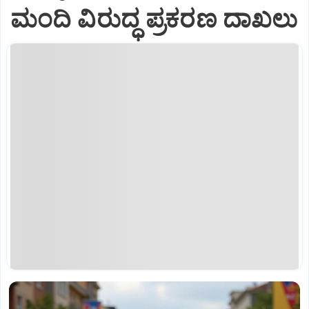
ಮಂದಿ ವಿರುದ್ಧ ಪ್ರಕರಣ ದಾಖಲು