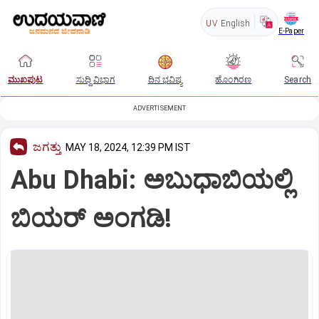
UV
English
E-Paper
ಮುಖಪುಟ
ಸುದ್ದಿ ವಿಭಾಗ
ದಿನ ಭವಿಷ್ಯ
ಹೊಂಗಿರಣ
Search
ADVERTISEMENT
ಜಗತ್ತು
MAY 18, 2024, 12:39 PM IST
Abu Dhabi: ಅಬುಧಾಬಿಯಲ್ಲಿ
ಬಿಯರ್‌ ಅಂಗಡಿ!