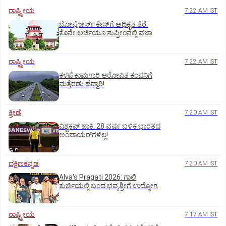
ರಾಷ್ಟ್ರೀಯ
7:22 AM IST
ಬೋಫೋರ್ಸ್‌ ಕೇಸ್‌ಗೆ ಅಧಿಕೃತ ತೆರೆ:
ಕೊನೇ ಅರ್ಜಿಯೂ ಸುಪ್ರೀಂನಲ್ಲಿ ವಜಾ
ರಾಷ್ಟ್ರೀಯ
7:22 AM IST
ಕಳಪೆ ಕಾಮಗಾರಿ ಆರೋಪಿತ ಕಂಪನಿಗೆ
ಮತ್ತೆರಡು ಹೆದ್ದಾರಿ!
ಕ್ರೀಡೆ
7:20 AM IST
ವಿಶ್ವಕಪ್‌ ಹಾಕಿ: 28 ವರ್ಷ ಬಳಿಕ ಭಾರತದ
ಅಂಪಾಯರ್‌ಗಳಿಲ್ಲ!
ದಕ್ಷಿಣಕನ್ನಡ
7:20 AM IST
Alva's Pragati 2026: ಗಾಲಿ
ಕುರ್ಚಿಯಲ್ಲಿ ಬಂದ ಭವ್ಯಶ್ರೀಗೆ ಉದ್ಯೋಗ
ರಾಷ್ಟ್ರೀಯ
7:17 AM IST