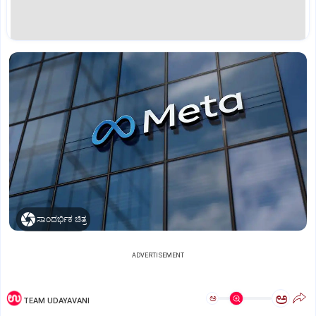
ಸಾಂದರ್ಭಿಕ ಚಿತ್ರ
ADVERTISEMENT
ಅ
ಅ
TEAM UDAYAVANI