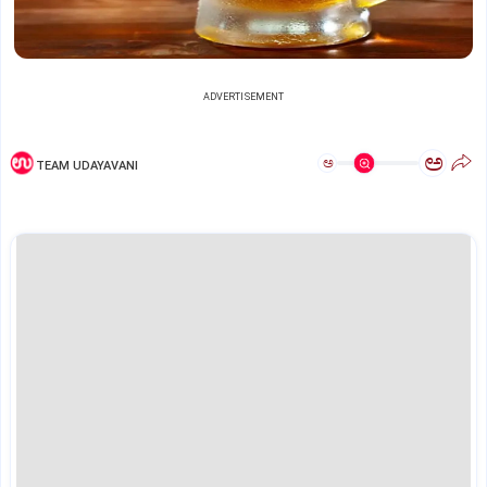
ADVERTISEMENT
ಅ
ಅ
TEAM UDAYAVANI