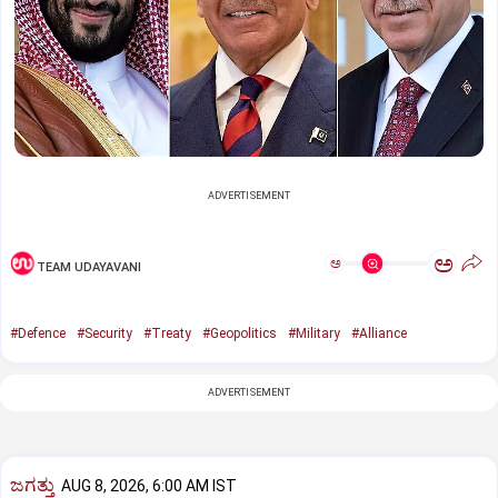
ADVERTISEMENT
ಅ
ಅ
TEAM UDAYAVANI
#Defence
#Security
#Treaty
#Geopolitics
#Military
#Alliance
ADVERTISEMENT
ಜಗತ್ತು
AUG 8, 2026, 6:00 AM IST