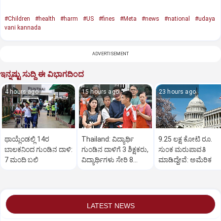
#Children
#health
#harm
#US
#fines
#Meta
#news
#national
#udaya
vani kannada
ADVERTISEMENT
ಇನ್ನಷ್ಟು ಸುದ್ದಿ ಈ ವಿಭಾಗದಿಂದ
4 hours ago
15 hours ago
23 hours ago
ಥಾಯ್ಲೆಂಡಲ್ಲಿ 14ರ
Thailand: ವಿದ್ಯಾರ್ಥಿ
9.25 ಲಕ್ಷ ಕೋಟಿ ರೂ.
ಬಾಲಕನಿಂದ ಗುಂಡಿನ ದಾಳಿ:
ಗುಂಡಿನ ದಾಳಿಗೆ 3 ಶಿಕ್ಷಕರು,
ಸುಂಕ ಮರುಪಾವತಿ
7 ಮಂದಿ ಬಲಿ
ವಿದ್ಯಾರ್ಥಿಗಳು ಸೇರಿ 8
ಮಾಡಿದ್ದೇವೆ: ಅಮೆರಿಕ
ಮಂದಿ ಸಾವು
LATEST NEWS