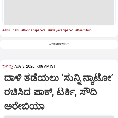
#Abu Dhabi
#Kannadapapers
#udayavanipaper
#Beer Shop
ADVERTISEMENT
ಜಗತ್ತು
AUG 8, 2026, 7:08 AM IST
ದಾಳಿ ತಡೆಯಲು ‘ಸುನ್ನಿ ನ್ಯಾಟೋ’
ರಚಿಸಿದ ಪಾಕ್‌, ಟರ್ಕಿ, ಸೌದಿ
ಅರೇಬಿಯಾ