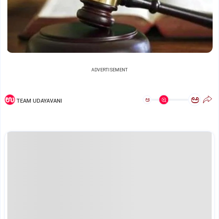
ADVERTISEMENT
ಅ
ಅ
TEAM UDAYAVANI