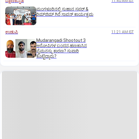
ದಕ್ಷಿಣಕನ್ನಡ
11:40 AM IST
ಮಂಗಳೂರಿನಲ್ಲಿ ಸುಹಾನ ಸಫರ್ &
ರಿಮ್‌ಜಿಮ್ ಗಿರೆ ಸಾವನ್ ಕಾರ್ಯಕ್ರಮ
ಉಡುಪಿ
11:21 AM IST
Mudarangadi Shootout:‌3
ಆರೋಪಿಗಳ ಬಂಧನ,ಹಣಕಾಸಿನ
ವೈಮನಸ್ಸು ಕಾರಣ? ಸುಪಾರಿ
ಕೊಟ್ಟಿದ್ಯಾರು?