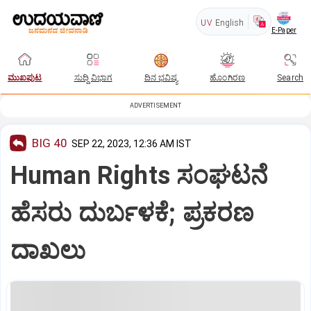
UV
English
E-Paper
ಮುಖಪುಟ
ಸುದ್ದಿ ವಿಭಾಗ
ದಿನ ಭವಿಷ್ಯ
ಹೊಂಗಿರಣ
Search
ADVERTISEMENT
BIG 40
SEP 22, 2023, 12:36 AM IST
Human Rights ಸಂಘಟನೆ
ಹೆಸರು ದುರ್ಬಳಕೆ; ಪ್ರಕರಣ
ದಾಖಲು