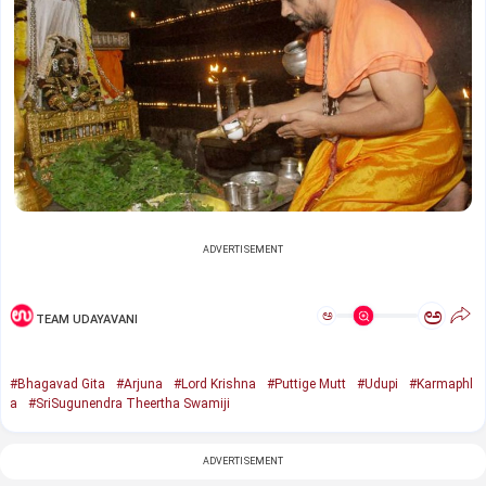
ADVERTISEMENT
ಅ
ಅ
TEAM UDAYAVANI
#Bhagavad Gita
#Arjuna
#Lord Krishna
#Puttige Mutt
#Udupi
#Karmaphl
a
#SriSugunendra Theertha Swamiji
ADVERTISEMENT