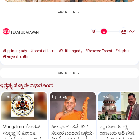
ADVERTISEMENT
ಅ
ಅ
TEAM UDAYAVANI
#Uppinangady
#forest officers
#Belthangady
#Reserve Forest
#elephant
#Periyashanthi
ADVERTISEMENT
ಇನ್ನಷ್ಟು ಸುದ್ದಿ ಈ ವಿಭಾಗದಿಂದ
1 year ago
1 year ago
1 year ago
Mangaluru: ರೋಶನ್‌
ಗೀತಾರ್ಥ ಚಿಂತನೆ- 327:
ನ್ಯಾಯಾಲಯದಲ್ಲಿ
ಸಲ್ಡಾನ್ಹಾ 10 ಕೋ.ರೂ.
ಸಂಸ್ಕಾರ ಬಲದಿಂದ ಒಳ್ಳೆಯ-
ರಾಜಕೀಯ ಆಟ ಬೇಡ: