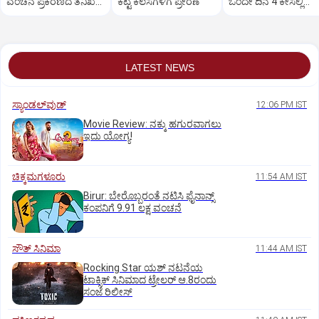
ವಂಚನೆ ಪ್ರಕರಣದ ತನಿಖೆ
ಕೆಟ್ಟ ಕೆಲಸಗಳಿಗೆ ಪ್ರೇರಣೆ
ಒಂದೇ ದಿನ 4 ಕೇಸಲ್ಲಿ
ಸಿಐಡಿಗೆ ವರ್ಗ
ಸುಪ್ರೀಂಕೋರ್ಟ್‌ ಅಭಿಮ
LATEST NEWS
ಸ್ಯಾಂಡಲ್‌ವುಡ್‌
12:06 PM IST
Movie Review: ನಕ್ಕು ಹಗುರವಾಗಲು
ಇದು ಯೋಗ್ಯ!
ಚಿಕ್ಕಮಗಳೂರು
11:54 AM IST
Birur: ಬೇರೊಬ್ಬರಂತೆ ನಟಿಸಿ ಫೈನಾನ್ಸ್
ಕಂಪನಿಗೆ 9.91 ಲಕ್ಷ ವಂಚನೆ
ಸೌತ್‌ ಸಿನಿಮಾ
11:44 AM IST
Rocking Star ಯಶ್‌ ನಟನೆಯ
ಟಾಕ್ಸಿಕ್‌ ಸಿನಿಮಾದ ಟ್ರೇಲರ್‌ ಆ.8ರಂದು
ಸಂಜೆ ರಿಲೀಸ್