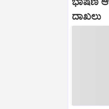
ಭಾಷಣ ಆರ
ದಾಖಲು