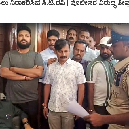
 ನಿರಾಕರಿಸಿದ ಸಿ.ಟಿ.ರವಿ | ಪೊಲೀಸರ ವಿರುದ್ಧ ತೀವ್