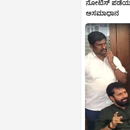
ನೋಟಿಸ್‌ ಪಡೆಯಲು
ಅಸಮಾಧಾನ