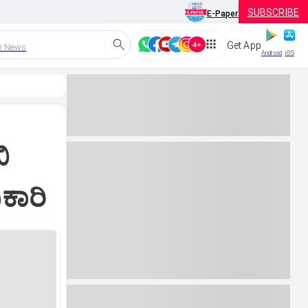
SUBSCRIBE
E-Paper
Get App
h News
Android
iOS
ಿ
ಕಾರಿ