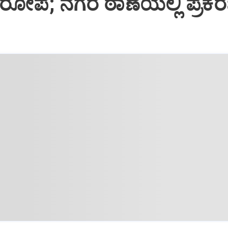
ೋಪ; ನಗರ ಠಾಣೆಯಲ್ಲಿ ಪ್ರಕ