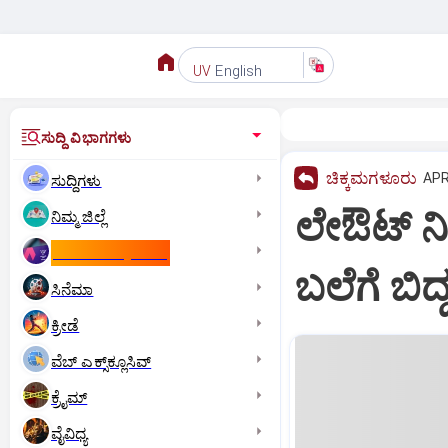
English
UV
ಸುದ್ದಿ ವಿಭಾಗಗಳು
ಚಿಕ್ಕಮಗಳೂರು
APR
ಸುದ್ದಿಗಳು
ಲೇಔಟ್ ನಿರ
ನಿಮ್ಮ ಜಿಲ್ಲೆ
ಕಾಮನ್‌ ವೆಲ್ತ್‌ ಗೇಮ್ಸ್‌
ಬಲೆಗೆ ಬಿ
ಸಿನೆಮಾ
ಕ್ರೀಡೆ
ವೆಬ್ ಎಕ್ಸ್‌ಕ್ಲೂಸಿವ್
ಕ್ರೈಮ್
ವೈವಿಧ್ಯ