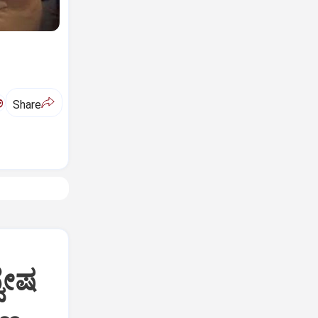
ಅ
Share
್ವೇಷ