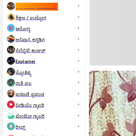
ಇಸ್ರೇಲ್- ಇರಾನ್‌ ಯುದ್ಧ
ಶಿಕ್ಷಣ / ಉದ್ಯೋಗ
ಆರೋಗ್ಯ
ಅನಿವಾಸಿ ಕನ್ನಡಿಗ
ಸೆಲೆಬ್ರಿಟಿ ಕಾರ್ನರ್‌
Explainer
ಜ್ಯೋತಿಷ್ಯ
ರಾಶಿ ಫಲ
ಪುಟಾಣಿ ಪ್ರಪಂಚ
ವೀಡಿಯೊ ಗ್ಯಾಲರಿ
ಫೋಟೋ ಗ್ಯಾಲರಿ
ರೀಲ್ಸ್