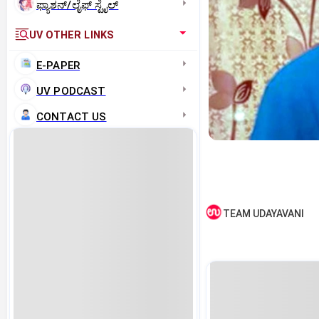
ಫ್ಯಾಶನ್/ಲೈಫ್‌ ಸ್ಟೈಲ್
UV OTHER LINKS
E-PAPER
UV PODCAST
CONTACT US
TEAM UDAYAVANI