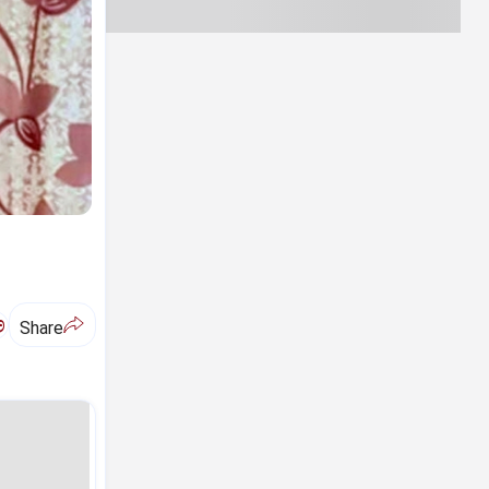
ಅ
Share