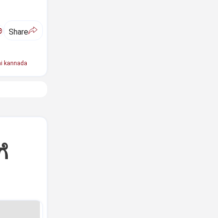
ಅ
Share
i kannada
ೆ