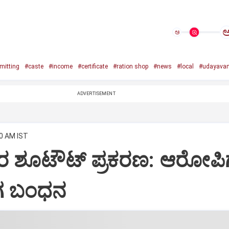
ಅ
mitting
#caste
#income
#certificate
#ration shop
#news
#local
#udayavan
ADVERTISEMENT
00 AM IST
ರ ಶೂಟೌಟ್ ಪ್ರಕರಣ: ಆರೋಪಿಗ
ಗ ಬಂಧನ