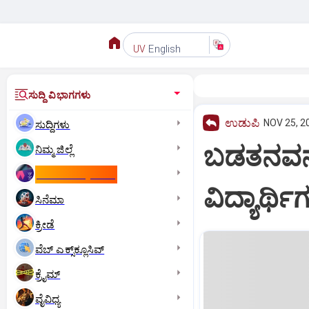
English
UV
ಸುದ್ದಿ ವಿಭಾಗಗಳು
ಉಡುಪಿ
NOV 25, 2
ಸುದ್ದಿಗಳು
ಬಡತನವನ್ನು
ನಿಮ್ಮ ಜಿಲ್ಲೆ
ಕಾಮನ್‌ ವೆಲ್ತ್‌ ಗೇಮ್ಸ್‌
ವಿದ್ಯಾರ್ಥಿ
ಸಿನೆಮಾ
ಕ್ರೀಡೆ
ವೆಬ್ ಎಕ್ಸ್‌ಕ್ಲೂಸಿವ್
ಕ್ರೈಮ್
ವೈವಿಧ್ಯ