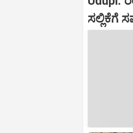
Udupi: ರ
ಸಲ್ಲಿಕೆಗೆ ಸ