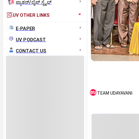
ಫ್ಯಾಶನ್/ಲೈಫ್‌ ಸ್ಟೈಲ್
UV OTHER LINKS
E-PAPER
UV PODCAST
CONTACT US
TEAM UDAYAVANI