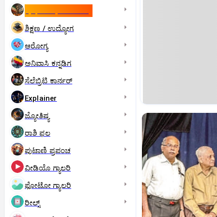
ಇಸ್ರೇಲ್- ಇರಾನ್‌ ಯುದ್ಧ
ಶಿಕ್ಷಣ / ಉದ್ಯೋಗ
ಆರೋಗ್ಯ
ಅನಿವಾಸಿ ಕನ್ನಡಿಗ
ಸೆಲೆಬ್ರಿಟಿ ಕಾರ್ನರ್‌
Explainer
ಜ್ಯೋತಿಷ್ಯ
ರಾಶಿ ಫಲ
ಪುಟಾಣಿ ಪ್ರಪಂಚ
ವೀಡಿಯೊ ಗ್ಯಾಲರಿ
ಫೋಟೋ ಗ್ಯಾಲರಿ
ರೀಲ್ಸ್