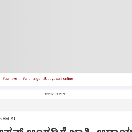
#achieve it
#challenge
#Udayavani online
ADVERTISEMENT
55 AM IST