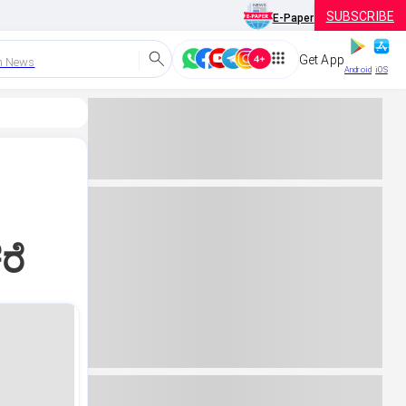
SUBSCRIBE
E-Paper
Get App
h News
Android
iOS
ರೆ