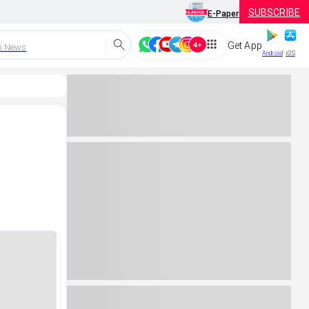
SUBSCRIBE
E-Paper
Get App
h News
Android
iOS