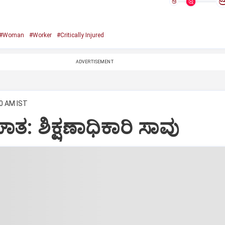
ಅ
#Woman
#Worker
#Critically Injured
ADVERTISEMENT
50 AM IST
: ಶಿಕ್ಷಣಾಧಿಕಾರಿ ಸಾವು