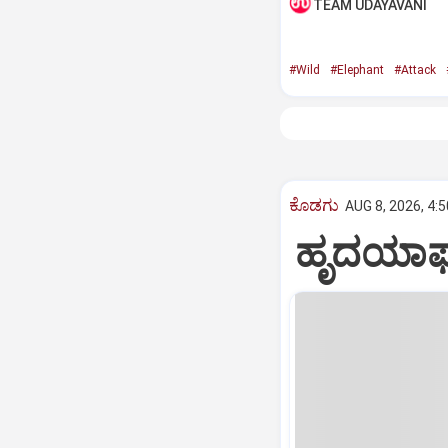
TEAM UDAYAVANI
#Wild
#Elephant
#Attack
ಕೊಡಗು
AUG 8, 2026, 4:
ಹೃದಯಾಘಾತ