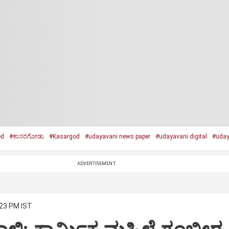
ed
#ಕಾಸರಗೋಡು
#Kasargod
#udayavani news paper
#udayavani digital
#uday
ADVERTISEMENT
:23 PM IST