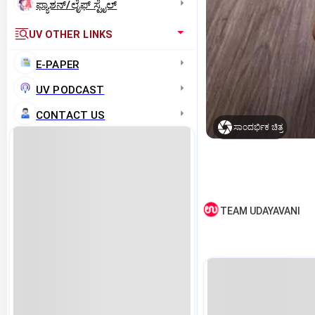
ಫ್ಯಾಶನ್/ಲೈಫ್‌ ಸ್ಟೈಲ್
UV OTHER LINKS
E-PAPER
UV PODCAST
CONTACT US
ಸಾಂದರ್ಭಿಕ ಚಿತ್ರ
TEAM UDAYAVANI