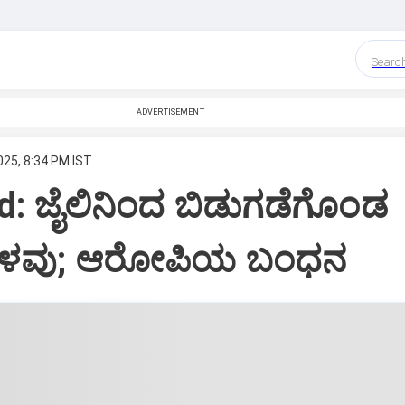
Searc
ADVERTISEMENT
025, 8:34 PM IST
: ಜೈಲಿನಿಂದ ಬಿಡುಗಡೆಗೊಂಡ
ಣ ಕಳವು; ಆರೋಪಿಯ ಬಂಧನ