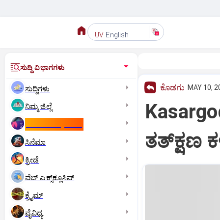
English
UV
ಸುದ್ದಿ ವಿಭಾಗಗಳು
ಕೊಡಗು
MAY 10, 2
ಸುದ್ದಿಗಳು
Kasargod
ನಿಮ್ಮ ಜಿಲ್ಲೆ
ಕಾಮನ್‌ ವೆಲ್ತ್‌ ಗೇಮ್ಸ್‌
ತತ್‌ಕ್ಷ
ಸಿನೆಮಾ
ಕ್ರೀಡೆ
ವೆಬ್ ಎಕ್ಸ್‌ಕ್ಲೂಸಿವ್
ಕ್ರೈಮ್
ವೈವಿಧ್ಯ