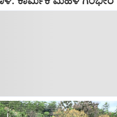
ಾಳಿ: ಕಾರ್ಮಿಕ ಮಹಿಳೆ ಗಂಭೀರ