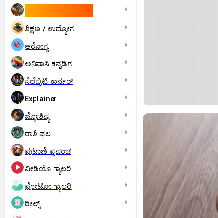
ಇಸ್ರೇಲ್- ಇರಾನ್‌ ಯುದ್ಧ
ಶಿಕ್ಷಣ / ಉದ್ಯೋಗ
ಆರೋಗ್ಯ
ಅನಿವಾಸಿ ಕನ್ನಡಿಗ
ಸೆಲೆಬ್ರಿಟಿ ಕಾರ್ನರ್‌
Explainer
ಜ್ಯೋತಿಷ್ಯ
ರಾಶಿ ಫಲ
ಪುಟಾಣಿ ಪ್ರಪಂಚ
ವೀಡಿಯೊ ಗ್ಯಾಲರಿ
ಫೋಟೋ ಗ್ಯಾಲರಿ
ರೀಲ್ಸ್