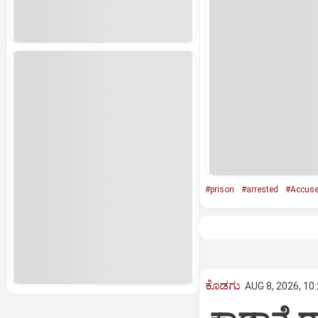
#prison
#arrested
#Accus
ಕೊಡಗು
AUG 8, 2026, 10