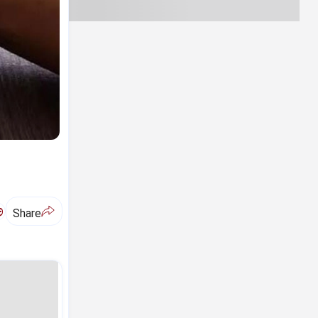
ಅ
Share