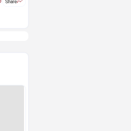
ಅ
Share