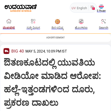
UV
English
E-Paper
ಮುಖಪುಟ
ಸುದ್ದಿ ವಿಭಾಗ
ದಿನ ಭವಿಷ್ಯ
ಹೊಂಗಿರಣ
Search
ADVERTISEMENT
BIG 40
MAY 5, 2024, 10:09 PM IST
ಔತಣಕೂಟದಲ್ಲಿ ಯುವತಿಯ
ವೀಡಿಯೋ ಮಾಡಿದ ಆರೋಪ:
ಹಲ್ಲೆ-ಇತ್ತಂಡಗಳಿಂದ ದೂರು,
ಪ್ರಕರಣ ದಾಖಲು