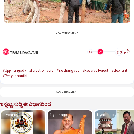
ADVERTISEMENT
ಅ
ಅ
TEAM UDAYAVANI
#Uppinangady
#forest officers
#Belthangady
#Reserve Forest
#elephant
#Periyashanthi
ADVERTISEMENT
ಇನ್ನಷ್ಟು ಸುದ್ದಿ ಈ ವಿಭಾಗದಿಂದ
1 year ago
1 year ago
1 year ago