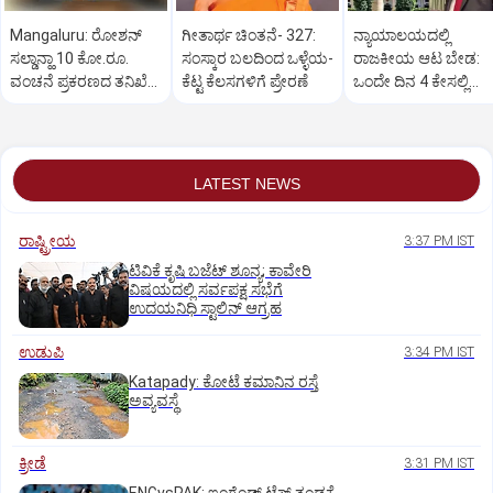
Mangaluru: ರೋಶನ್‌
ಗೀತಾರ್ಥ ಚಿಂತನೆ- 327:
ನ್ಯಾಯಾಲಯದಲ್ಲಿ
ಸಲ್ಡಾನ್ಹಾ 10 ಕೋ.ರೂ.
ಸಂಸ್ಕಾರ ಬಲದಿಂದ ಒಳ್ಳೆಯ-
ರಾಜಕೀಯ ಆಟ ಬೇಡ:
ವಂಚನೆ ಪ್ರಕರಣದ ತನಿಖೆ
ಕೆಟ್ಟ ಕೆಲಸಗಳಿಗೆ ಪ್ರೇರಣೆ
ಒಂದೇ ದಿನ 4 ಕೇಸಲ್ಲಿ
ಸಿಐಡಿಗೆ ವರ್ಗ
ಸುಪ್ರೀಂಕೋರ್ಟ್‌ ಅಭಿಮ
LATEST NEWS
ರಾಷ್ಟ್ರೀಯ
3:37 PM IST
ಟಿವಿಕೆ ಕೃಷಿ ಬಜೆಟ್ ಶೂನ್ಯ; ಕಾವೇರಿ
ವಿಷಯದಲ್ಲಿ ಸರ್ವಪಕ್ಷ ಸಭೆಗೆ
ಉದಯನಿಧಿ ಸ್ಟಾಲಿನ್ ಆಗ್ರಹ
ಉಡುಪಿ
3:34 PM IST
Katapady: ಕೋಟೆ ಕಮಾನಿನ ರಸ್ತೆ
ಅವ್ಯವಸ್ಥೆ
ಕ್ರೀಡೆ
3:31 PM IST