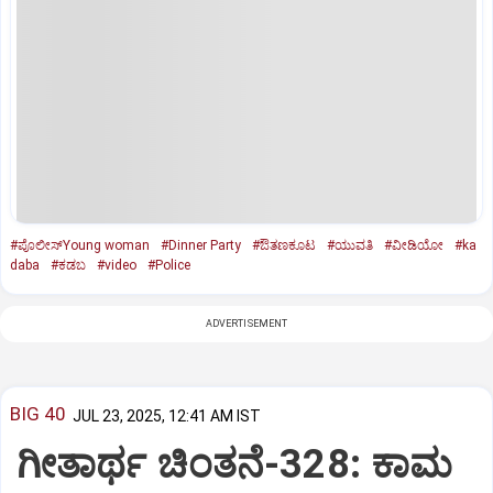
#ಪೊಲೀಸ್‌Young woman
#Dinner Party
#ಔತಣಕೂಟ
#ಯುವತಿ
#ವೀಡಿಯೋ
#ka
daba
#ಕಡಬ
#video
#Police
ADVERTISEMENT
BIG 40
JUL 23, 2025, 12:41 AM IST
ಗೀತಾರ್ಥ ಚಿಂತನೆ-328: ಕಾಮ