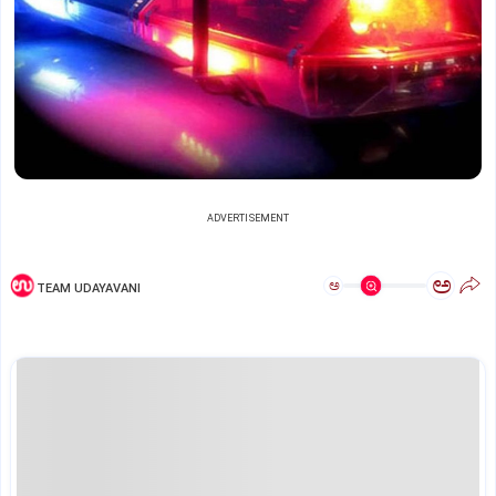
ADVERTISEMENT
ಅ
ಅ
TEAM UDAYAVANI