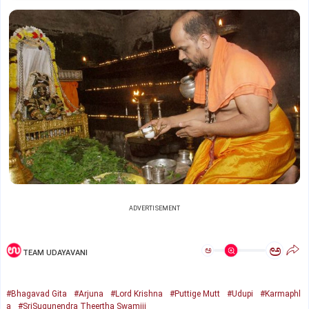
ADVERTISEMENT
ಅ
ಅ
TEAM UDAYAVANI
#Bhagavad Gita
#Arjuna
#Lord Krishna
#Puttige Mutt
#Udupi
#Karmaphl
a
#SriSugunendra Theertha Swamiji