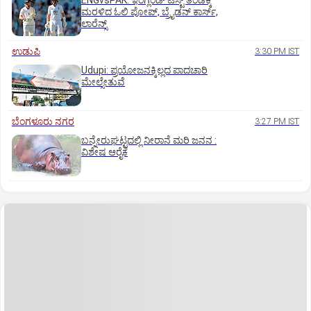
ENGvsPAK: ಇಂಗ್ಲೆಂಡ್‌ ಟೆಸ್ಟ್‌ ತಂಡಕ್ಕೆ
ಮರಳಿದ ಓಲಿ ಪೋಪ್, ಬ್ರೈಡನ್ ಕಾರ್ಸ್,
ಲಾರೆನ್ಸ್
ಉಡುಪಿ
3:30 PM IST
Udupi: ಪ್ರಯೋಜನಕ್ಕಿಲ್ಲದ ಪಾದಚಾರಿ
ಮೇಲ್ಸೇತುವೆ
ಬೆಂಗಳೂರು ನಗರ
3:27 PM IST
ಬನ್ನೇರುಘಟ್ಟದಲ್ಲಿ ನೀರಾನೆ ಮರಿ ಜನನ :
ವಿಶೇಷ ಆರೈಕೆ