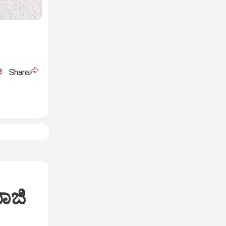
ಅ
Share
ಾಜಿ