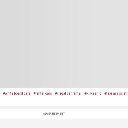
#white board cars
#rental cars
#illegal car rental
#R. Rashid
#taxi associat
ADVERTISEMENT