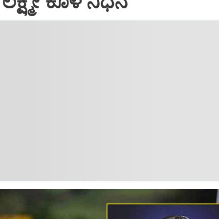
ೆ ಲಕ್ಷ್ಮೀ ಕೊಳ ನಿಧನ