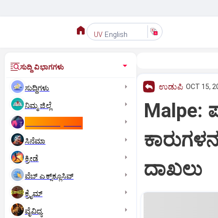
English
UV
ಸುದ್ದಿ ವಿಭಾಗಗಳು
ಉಡುಪಿ
OCT 15, 2
ಸುದ್ದಿಗಳು
Malpe: ಪ
ನಿಮ್ಮ ಜಿಲ್ಲೆ
ಕಾಮನ್‌ ವೆಲ್ತ್‌ ಗೇಮ್ಸ್‌
ಕಾರುಗಳನ್
ಸಿನೆಮಾ
ಕ್ರೀಡೆ
ದಾಖಲು
ವೆಬ್ ಎಕ್ಸ್‌ಕ್ಲೂಸಿವ್
ಕ್ರೈಮ್
ವೈವಿಧ್ಯ