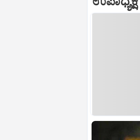
ಉಪಾಧ್ಯಕ್ಷ