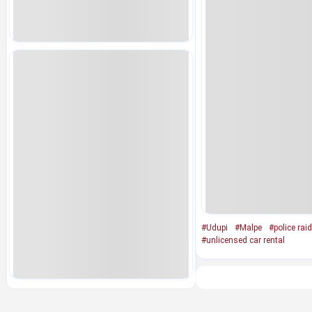
#Udupi
#Malpe
#police raid
#unlicensed car rental