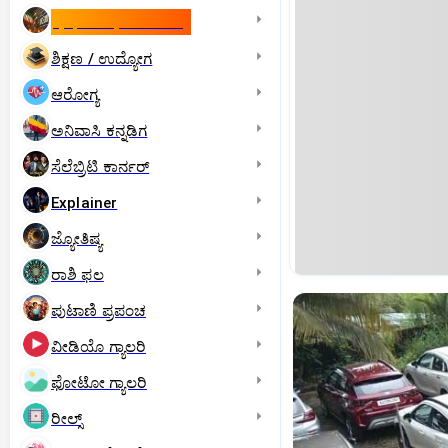
ಇಸ್ರೇಲ್- ಇರಾನ್‌ ಯುದ್ಧ
ಶಿಕ್ಷಣ / ಉದ್ಯೋಗ
ಆರೋಗ್ಯ
ಅನಿವಾಸಿ ಕನ್ನಡಿಗ
ಸೆಲೆಬ್ರಿಟಿ ಕಾರ್ನರ್‌
Explainer
ಜ್ಯೋತಿಷ್ಯ
ರಾಶಿ ಫಲ
ಪುಟಾಣಿ ಪ್ರಪಂಚ
ವೀಡಿಯೊ ಗ್ಯಾಲರಿ
ಫೋಟೋ ಗ್ಯಾಲರಿ
ರೀಲ್ಸ್