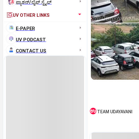
ಫ್ಯಾಶನ್/ಲೈಫ್‌ ಸ್ಟೈಲ್
UV OTHER LINKS
E-PAPER
UV PODCAST
CONTACT US
TEAM UDAYAVANI