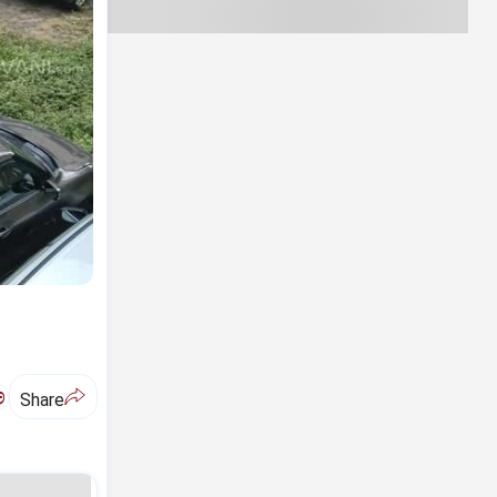
ಅ
Share