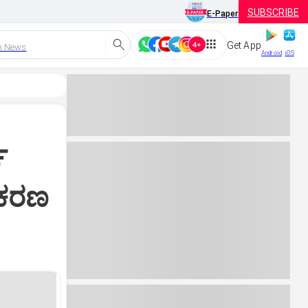
SUBSCRIBE
E-Paper
Get App
h News
Android
iOS
್
್ರಕರಣ