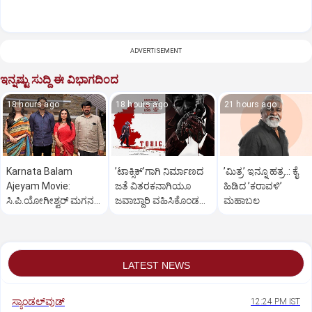
ADVERTISEMENT
ಇನ್ನಷ್ಟು ಸುದ್ದಿ ಈ ವಿಭಾಗದಿಂದ
18 hours ago
18 hours ago
21 hours ago
Karnata Balam
ʼಟಾಕ್ಸಿಕ್‌ʼಗಾಗಿ ನಿರ್ಮಾಣದ
ʼಮಿತ್ರʼ ಇನ್ನೂ ಹತ್ರ..: ಕೈ
Ajeyam Movie:
ಜತೆ ವಿತರಕನಾಗಿಯೂ
ಹಿಡಿದ ʼಕರಾವಳಿʼ
ಸಿ.ಪಿ.ಯೋಗೀಶ್ವರ್‌ ಮಗನ
ಜವಾಬ್ದಾರಿ ವಹಿಸಿಕೊಂಡ
ಮಹಾಬಲ
ಅದ್ಧೂರಿ ಸಿನಿಮಾ
ಯಶ್
LATEST NEWS
ಸ್ಯಾಂಡಲ್‌ವುಡ್‌
12:24 PM IST