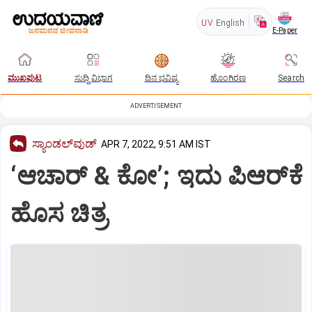
UV
English
E-Paper
ಮುಖಪುಟ
ಸುದ್ದಿ ವಿಭಾಗ
ದಿನ ಭವಿಷ್ಯ
ಹೊಂಗಿರಣ
Search
ADVERTISEMENT
ಸ್ಯಾಂಡಲ್‌ವುಡ್‌
APR 7, 2022, 9:51 AM IST
‘ಆಚಾರ್‌ & ಕೋ’; ಇದು ಪಿಆರ್‌ಕೆ
ಹೊಸ ಚಿತ್ರ