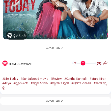
ಲೈಫ್‌ ಟುಡೇ
ADVERTISEMENT
ಅ
ಅ
TEAM UDAYAVANI
#Life Today
#Sandalwood movie
#Review
#Kantha Kannalli
#stars Kiran
Aditya
#ಲೈಫ್‌ ಟುಡೇ
#ಕನ್ನಡ ಸಿನಿಮಾ
#ಸ್ಯಾಂಡಲ್‌ ವುಡ್‌
#ಸಿನಿಮಾ ವಿಮರ್ಶೆ
#ಕಾಂತ ಕನ್ನ
ಲ್ಲಿ
ADVERTISEMENT