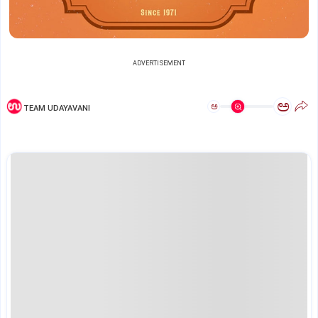
ADVERTISEMENT
ಅ
ಅ
TEAM UDAYAVANI