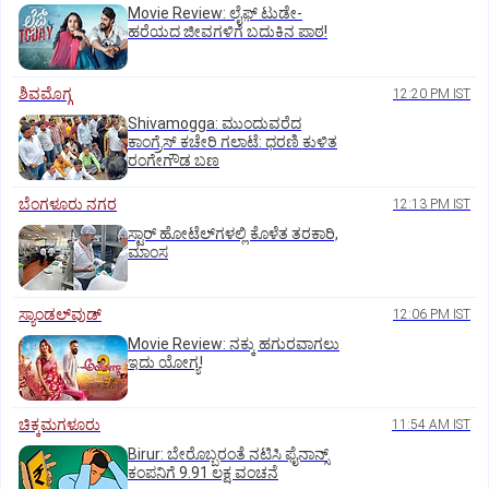
Movie Review: ಲೈಫ್‌ ಟುಡೇ-
ಹರೆಯದ ಜೀವಗಳಿಗೆ ಬದುಕಿನ ಪಾಠ!
ಶಿವಮೊಗ್ಗ
12:20 PM IST
Shivamogga: ಮುಂದುವರೆದ
ಕಾಂಗ್ರೆಸ್ ಕಚೇರಿ ಗಲಾಟೆ: ಧರಣಿ ಕುಳಿತ
ರಂಗೇಗೌಡ ಬಣ
ಬೆಂಗಳೂರು ನಗರ
12:13 PM IST
ಸ್ಟಾರ್‌ ಹೋಟೆಲ್‌ಗ‌ಳಲ್ಲಿ ಕೊಳೆತ ತರಕಾರಿ,
ಮಾಂಸ
ಸ್ಯಾಂಡಲ್‌ವುಡ್‌
12:06 PM IST
Movie Review: ನಕ್ಕು ಹಗುರವಾಗಲು
ಇದು ಯೋಗ್ಯ!
ಚಿಕ್ಕಮಗಳೂರು
11:54 AM IST
Birur: ಬೇರೊಬ್ಬರಂತೆ ನಟಿಸಿ ಫೈನಾನ್ಸ್
ಕಂಪನಿಗೆ 9.91 ಲಕ್ಷ ವಂಚನೆ