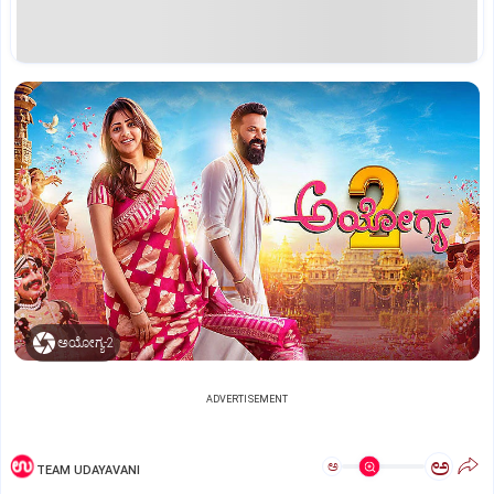
ಅಯೋಗ್ಯ-2
ADVERTISEMENT
ಅ
ಅ
TEAM UDAYAVANI