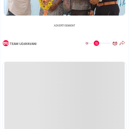
ADVERTISEMENT
ಅ
ಅ
TEAM UDAYAVANI