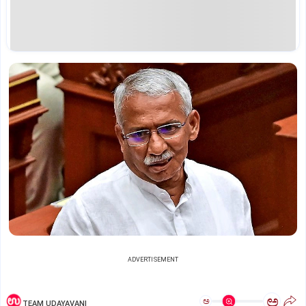
ADVERTISEMENT
ಅ
ಅ
TEAM UDAYAVANI