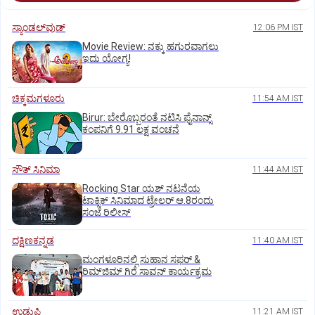
ಸ್ಯಾಂಡಲ್‌ವುಡ್‌
12:06 PM IST
Movie Review: ನಕ್ಕು ಹಗುರವಾಗಲು
ಇದು ಯೋಗ್ಯ!
ಚಿಕ್ಕಮಗಳೂರು
11:54 AM IST
Birur: ಬೇರೊಬ್ಬರಂತೆ ನಟಿಸಿ ಫೈನಾನ್ಸ್
ಕಂಪನಿಗೆ 9.91 ಲಕ್ಷ ವಂಚನೆ
ಸೌತ್‌ ಸಿನಿಮಾ
11:44 AM IST
Rocking Star ಯಶ್‌ ನಟನೆಯ
ಟಾಕ್ಸಿಕ್‌ ಸಿನಿಮಾದ ಟ್ರೇಲರ್‌ ಆ.8ರಂದು
ಸಂಜೆ ರಿಲೀಸ್
ದಕ್ಷಿಣಕನ್ನಡ
11:40 AM IST
ಮಂಗಳೂರಿನಲ್ಲಿ ಸುಹಾನ ಸಫರ್ &
ರಿಮ್‌ಜಿಮ್ ಗಿರೆ ಸಾವನ್ ಕಾರ್ಯಕ್ರಮ
ಉಡುಪಿ
11:21 AM IST