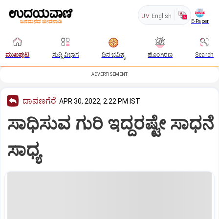
UV
English
E-Paper
ಮುಖಪುಟ
ಸುದ್ದಿ ವಿಭಾಗ
ದಿನ ಭವಿಷ್ಯ
ಹೊಂಗಿರಣ
Search
ADVERTISEMENT
ದಾವಣಗೆರೆ
APR 30, 2022, 2:22 PM IST
ಸಾಧಿಸುವ ಗುರಿ ಇದ್ದರಷ್ಟೇ ಸಾಧನೆ
ಸಾಧ್ಯ