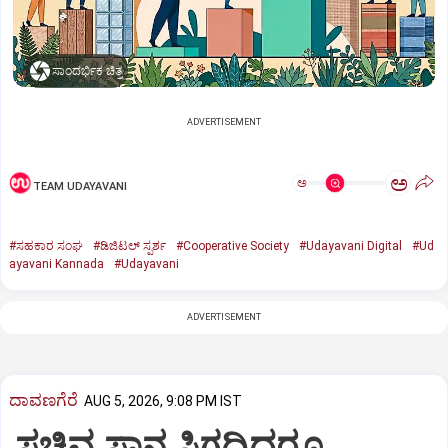
ಸಾಂದರ್ಭಿಕ ಚಿತ್ರ
ADVERTISEMENT
ಅ
ಅ
TEAM UDAYAVANI
#ಸಹಕಾರ ಸಂಘ
#ಡಿಜಿಟಲ್‌ ಸ್ಪರ್ಶ
#Cooperative Society
#Udayavani Digital
#Ud
ayavani Kannada
#Udayavani
ADVERTISEMENT
ದಾವಣಗೆರೆ
AUG 5, 2026, 9:08 PM IST
ಸಚಿವ ಸ್ಥಾನ ಸಿಗದಿದ್ದರೂ