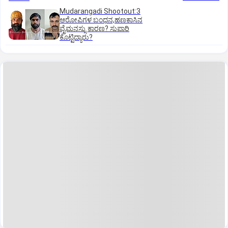
Mudarangadi Shootout:‌3
ಆರೋಪಿಗಳ ಬಂಧನ,ಹಣಕಾಸಿನ
ವೈಮನಸ್ಸು ಕಾರಣ? ಸುಪಾರಿ
ಕೊಟ್ಟಿದ್ಯಾರು?