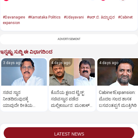
#Davanagere
#Karnataka Politics
#Udayavani
#ಆರ್.ಬಿ. ತಿಮ್ಮಾಪುರ
#Cabinet
expansion
ADVERTISEMENT
ಇನ್ನಷ್ಟು ಸುದ್ದಿ ಈ ವಿಭಾಗದಿಂದ
3 days ago
4 days ago
4 days ago
ಸಚಿವ ಸ್ಥಾನ
ಕೊನೆಯ ಕ್ಷಣದ ಟ್ವಿಸ್ಟ್:
CabinetExpansion:
ನೀಡದಿರುವುದಕ್ಕೆ
ಸಚಿವಸ್ಥಾನ ಪಡೆದ
ಮೊದಲ ಸಲದ ಶಾಸಕ
ಯಾವುದೇ ರೀತಿಯ
ಮಲ್ಲಿಕಾರ್ಜುನ: ಮಂಕಾಳ್‌
ಬಸವಂತಪ್ಪಗೆ ಮಂತ್ರಿಗಿರಿ
ಬೇಸರವಿಲ್ಲ: ಹೊನ್ನಾಳಿ
ವೈದ್ಯಗೆ ತಪ್ಪಿದ ಸ್ಥಾನ?
ಶಾಸಕ ಶಾಂತನಗೌಡ
LATEST NEWS