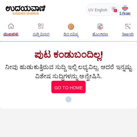
UV
English
E-Paper
ಮುಖಪುಟ
ಸುದ್ದಿ ವಿಭಾಗ
ದಿನ ಭವಿಷ್ಯ
ಹೊಂಗಿರಣ
Search
ಪುಟ ಕಂಡುಬಂದಿಲ್ಲ!
ನೀವು ಹುಡುಕುತ್ತಿರುವ ಸುದ್ದಿ ಇಲ್ಲಿ ಲಭ್ಯವಿಲ್ಲ. ಆದರೆ ಇನ್ನಷ್ಟು
ವಿಶೇಷ ಸುದ್ದಿಗಳನ್ನು ಅನ್ವೇಷಿಸಿ.
GO TO HOME