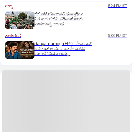
ರಾಜ್ಯ
5:24 PM IST
ಜಿಬಿಐಟಿ ಯೋಜನೆಗೆ ಭೂಸ್ವಾಧೀನ
ವಿರೋಧ: ಬಿಜೆಪಿ-ಜೆಡಿಎಸ್‌ ಜಂಟಿ
ಪಾದಯಾತ್ರೆ ಆರಂಭ
ತುಳುರಂಗ
5:00 PM IST
Rangantaranga EP-2: ದೇವದಾಸ್
ಕಾಪಿಕಾಡ್‌ ಅವರ ಎರಡನೇ ನಾಟಕ
ಮುಂದೆ ಸಿನಿಮಾ ಆಯ್ತು..