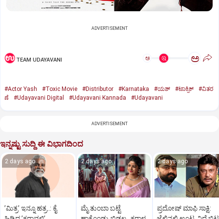
ADVERTISEMENT
ಅ
ಅ
TEAM UDAYAVANI
#Actor Yash
#Toxic Movie
#Distributor
#Karnataka
#ಯಶ್‌
#ಟಾಕ್ಸಿಕ್‌
#ವಿತರ
ಣೆ
#Udayavani Digital
#Udayavani Kannada
#Udayavani
ADVERTISEMENT
ಇನ್ನಷ್ಟು ಸುದ್ದಿ ಈ ವಿಭಾಗದಿಂದ
2 days ago
2 days ago
2 days ago
ʼಮಿತ್ರʼ ಇನ್ನೂ ಹತ್ರ..: ಕೈ
ಮೈ ತುಂಬಾ ಬಟ್ಟೆ
ಪ್ರದೋಷ್‌ ಮಾಫಿ ಸಾಕ್ಷಿ:
ಹಿಡಿದ ʼಕರಾವಳಿʼ
ಹಾಕೊಂಡ್ರು ಬಿಡಲ್ಲ.. ಕರಾಳ
ಜೈಲಿನಲ್ಲಿ ಊಟ, ನಿದ್ದೆ ಬಿಟ್