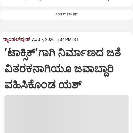
ADVERTISEMENT
ಸ್ಯಾಂಡಲ್‌ವುಡ್‌
AUG 7, 2026, 5:34 PM IST
ʼಟಾಕ್ಸಿಕ್‌ʼಗಾಗಿ ನಿರ್ಮಾಣದ ಜತೆ
ವಿತರಕನಾಗಿಯೂ ಜವಾಬ್ದಾರಿ
ವಹಿಸಿಕೊಂಡ ಯಶ್