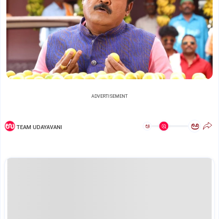
ADVERTISEMENT
ಅ
ಅ
TEAM UDAYAVANI