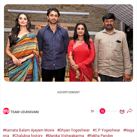
ADVERTISEMENT
ಅ
ಅ
TEAM UDAYAVANI
#Karnata Balam Ajeyam Movie
#Dhyan Yogeshwar
#C.P. Yogeshwar
#Naga
nna
#Chalukya history
#Manika Vishwakarma
#Rekha Pandey