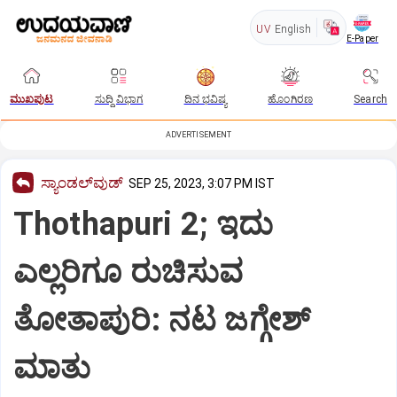
UV
English
E-Paper
ಮುಖಪುಟ
ಸುದ್ದಿ ವಿಭಾಗ
ದಿನ ಭವಿಷ್ಯ
ಹೊಂಗಿರಣ
Search
ADVERTISEMENT
ಸ್ಯಾಂಡಲ್‌ವುಡ್‌
SEP 25, 2023, 3:07 PM IST
Thothapuri 2; ಇದು
ಎಲ್ಲರಿಗೂ ರುಚಿಸುವ
ತೋತಾಪುರಿ: ನಟ ಜಗ್ಗೇಶ್‌
ಮಾತು