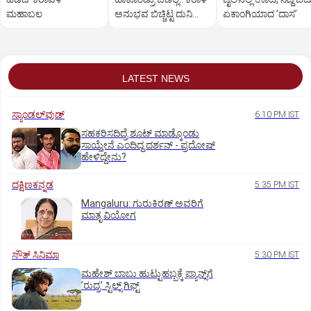
ಮಹಾಬಲ
ಅನುಭವ ಬಿಚ್ಚಿಟ್ಟ ದುನಿಯಾ
ಏಕಾಂಗಿಯಾದ ʼದಾಸʼ
ವಿಜಿ ಪುತ್ರಿ
LATEST NEWS
ಸ್ಯಾಂಡಲ್‌ವುಡ್‌
6:10 PM IST
ಸಹಕರಿಸದಿದ್ರೆ ಶೂಟ್‌ ಮಾಡ್ಕೊಂಡು
ಸಾಯ್ತೇನೆ ಎಂದಿದ್ದ ದರ್ಶನ್‌ - ಪ್ರದೋಷ್‌
ಹೇಳಿದ್ದೇನು?
ದಕ್ಷಿಣಕನ್ನಡ
5:35 PM IST
Mangaluru: ಗುರುಕಿರಣ್ ಅವರಿಗೆ
ಮಾತೃ ವಿಯೋಗ
ಸೌತ್‌ ಸಿನಿಮಾ
5:30 PM IST
ಮಹೇಶ್‌ ಬಾಬು ಹುಟ್ಟುಹಬ್ಬಕ್ಕೆ ಫ್ಯಾನ್ಸ್‌ಗೆ
ʼರುದ್ರʼ ಸ್ಟಿಲ್ಸ್‌ ಗಿಫ್ಟ್