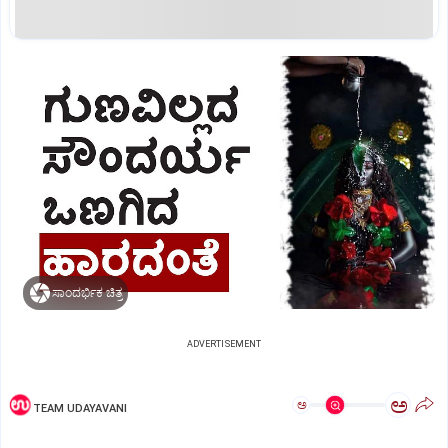
ಸಾಂದರ್ಭಿಕ ಚಿತ್ರ
ADVERTISEMENT
ಅ
ಅ
TEAM UDAYAVANI