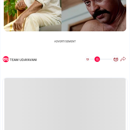
ADVERTISEMENT
ಅ
ಅ
TEAM UDAYAVANI