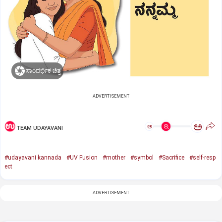
ಸಾಂದರ್ಭಿಕ ಚಿತ್ರ
ADVERTISEMENT
ಅ
ಅ
TEAM UDAYAVANI
#udayavani kannada
#UV Fusion
#mother
#symbol
#Sacrifice
#self-resp
ect
ADVERTISEMENT