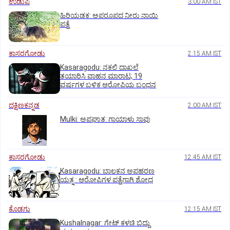
ಉಡುಪಿ
3:00 AM IST
ಹಿರಿಯಡಕ: ಅಪರೂಪದ ನೀರು ನಾಯಿ
ಪತ್ತೆ
ಕಾಸರಗೋಡು
2:15 AM IST
Kasaragodu: ನಕಲಿ ದಾಖಲೆ
ತಯಾರಿಸಿ ವಾಹನ ಮಾರಾಟ; 19
ವರ್ಷಗಳ ಬಳಿಕ ಆರೋಪಿಯ ಬಂಧನ
ದಕ್ಷಿಣಕನ್ನಡ
2:00 AM IST
Mulki: ಅಪಘಾತ: ಗಾಯಾಳು ಸಾವು
ಕಾಸರಗೋಡು
12:45 AM IST
Kasaragodu: ಬಾಲಕನ ಅಪಹರಣ
ಯತ್ನ : ಆರೋಪಿಗಳ ಪತ್ತೆಗಾಗಿ ಶೋಧ
ಕೊಡಗು
12:15 AM IST
Kushalnagar: ಗೇಟ್ ಕಳಚಿ ಬಿದ್ದು