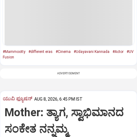
#Mammootty
#different eras
#Cinema
#Udayavani Kannada
#Actor
#UV
Fusion
ADVERTISEMENT
ಯುವಿ ಫ್ಯೂಷನ್
AUG 8, 2026, 6:45 PM IST
Mother: ತ್ಯಾಗ, ಸ್ವಾಭಿಮಾನದ
ಸಂಕೇತ ನನ್ನಮ್ಮ