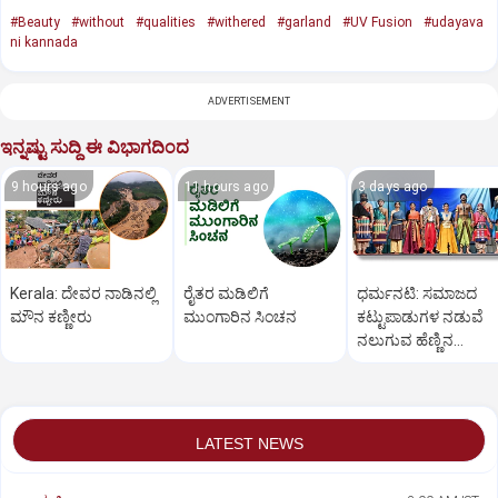
#Beauty
#without
#qualities
#withered
#garland
#UV Fusion
#udayava
ni kannada
ADVERTISEMENT
ಇನ್ನಷ್ಟು ಸುದ್ದಿ ಈ ವಿಭಾಗದಿಂದ
9 hours ago
11 hours ago
3 days ago
Kerala: ದೇವರ ನಾಡಿನಲ್ಲಿ
ರೈತರ ಮಡಿಲಿಗೆ
ಧರ್ಮನಟಿ: ಸಮಾಜದ
ಮೌನ ಕಣ್ಣೀರು
ಮುಂಗಾರಿನ ಸಿಂಚನ
ಕಟ್ಟುಪಾಡುಗಳ ನಡುವೆ
ನಲುಗುವ ಹೆಣ್ಣಿನ
ತೊಳಲಾಟ
LATEST NEWS