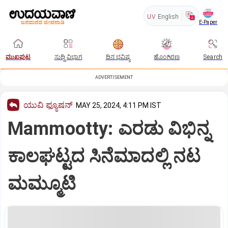
UV
English
E-Paper
ಮುಖಪುಟ
ಸುದ್ದಿ ವಿಭಾಗ
ದಿನ ಭವಿಷ್ಯ
ಹೊಂಗಿರಣ
Search
ADVERTISEMENT
ಯುವಿ ಫ್ಯೂಷನ್
MAY 25, 2024, 4:11 PM IST
Mammootty: ಎರಡು ವಿಭಿನ್ನ
ಕಾಲಘಟ್ಟದ ಸಿನೆಮಾದಲ್ಲಿ ನಟ
ಮಮ್ಮೂಟಿ