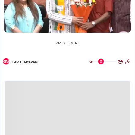
ADVERTISEMENT
ಅ
ಅ
TEAM UDAYAVANI