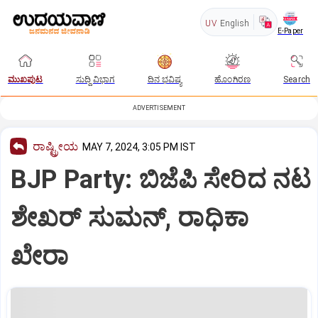
UV
English
E-Paper
ಮುಖಪುಟ
ಸುದ್ದಿ ವಿಭಾಗ
ದಿನ ಭವಿಷ್ಯ
ಹೊಂಗಿರಣ
Search
ADVERTISEMENT
ರಾಷ್ಟ್ರೀಯ
MAY 7, 2024, 3:05 PM IST
BJP Party: ಬಿಜೆಪಿ ಸೇರಿದ ನಟ
ಶೇಖರ್ ಸುಮನ್, ರಾಧಿಕಾ
ಖೇರಾ