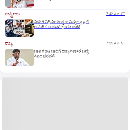
ರಾಷ್ಟ್ರೀಯ
7:42 AM IST
ವಿದೇಶಿ ನಿಧಿ ನಿಯಂತ್ರಣ ನಿಮ್ಮಲ್ಲೂ ಇದೆ:
ಅಮೆರಿಕ ಸಂಸದಗೆ ಭಾರತ ಚಾಟಿ
ರಾಜ್ಯ
7:35 AM IST
ಜಾತಿ ಗಣತಿ ಜಾರಿಗೆ ರಾಜ್ಯ ಸರ್ಕಾರ ಬದ್ಧ:
ಸಿಎಂ ಭರವಸೆ