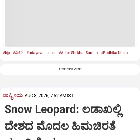
#bjp
#ಬಿಜೆಪಿ
#udayavanipaper
#Actor Shekhar Suman
#Radhika Khera
ADVERTISEMENT
ರಾಷ್ಟ್ರೀಯ
AUG 8, 2026, 7:52 AM IST
Snow Leopard: ಲಡಾಖಲ್ಲಿ
ದೇಶದ ಮೊದಲ ಹಿಮಚಿರತೆ