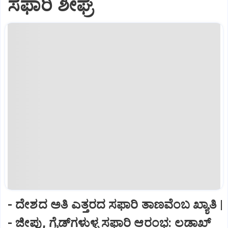
ಸಫಾರಿ ಶೀಘ್ರ
- ದೇಶದ ಅತಿ ಎತ್ತರದ ಸಫಾರಿ ತಾಣವೆಂಬ ಖ್ಯಾತಿ |
- ಜೀಪು, ಗೈಡ್‌ಗಳುಳ್ಳ ಸಫಾರಿ ಆರಂಭ: ಲಡಾಖ್