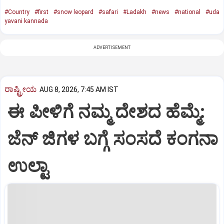
#Country
#first
#snow leopard
#safari
#Ladakh
#news
#national
#uda
yavani kannada
ADVERTISEMENT
ರಾಷ್ಟ್ರೀಯ
AUG 8, 2026, 7:45 AM IST
ಈ ಪೀಳಿಗೆ ನಮ್ಮ ದೇಶದ ಹೆಮ್ಮೆ:
ಜೆನ್‌ ಜಿಗಳ ಬಗ್ಗೆ ಸಂಸದೆ ಕಂಗನಾ
ಉಲ್ಟಾ