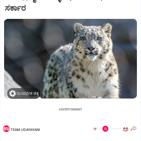
ಸರ್ಕಾರ
ಸಾಂದರ್ಭಿಕ ಚಿತ್ರ
ADVERTISEMENT
ಅ
ಅ
TEAM UDAYAVANI