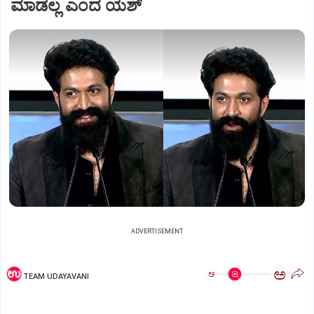
ಮಾಡಲ್ಲ ಎಂದ ಯಶ್
ADVERTISEMENT
ಅ
ಅ
TEAM UDAYAVANI