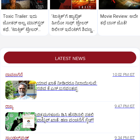
Toxic Trailer: ಇದು
ʼಟಾಕ್ಸಿಕ್‌ʼಗೆ ಹ್ಯಾಟ್ರಿಕ್‌
Movie Review: ಅದೇ
ಜೋಕರ್‌ ಅಲ್ಲ, ಮಾನ್‌ಸ್ಟರ್‌
ಹೀರೋ ಸಾಥ್:‌ ಟ್ರೇಲರ್‌
ಕಥೆ ಬಾಸ್‌ ಜೊತೆ!
ಕಥೆ.. ʼಟಾಕ್ಸಿಕ್‌ʼ ಟ್ರೇಲರ್‌
ರಿಲೀಸ್‌ ಇವೆಂಟ್‌ಗೆ ಶಿವಣ್ಣ
ರಿಲೀಸ್..
ಗೆಸ್ಟ್
LATEST NEWS
ದಾವಣಗೆರೆ
10:02 PM IST
ಯಾವ ಖಾತೆ ನೀಡಿದರೂ ನಿಭಾಯಿಸುವೆ:
ಸಚಿವ ಕೆ.ಎಸ್.ಬಸವಂತಪ್ಪ
ರಾಜ್ಯ
9:47 PM IST
ಚಿಕ್ಕಮಗಳೂರು ಡಿಸಿ ಹೆಸರಿನಲ್ಲಿ ನಕಲಿ
ವಾಟ್ಸಪ್ ಖಾತೆ: ಹಣ ವಂಚನೆಗೆ ಸ್ಕೆಚ್!
ಸ್ಯಾಂಡಲ್‌ವುಡ್‌
9:34 PM IST