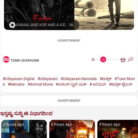
ANIMAL AND KGF HAD A KID… YASH NAMED HIM TOXIC
ADVERTISEMENT
ಅ
ಅ
TEAM UDAYAVANI
#Udayavani Digital
#Udayavani
#Udayavani Kannada
#ಟಾಕ್ಸಿಕ್‌
#Toxic Movi
e
#Netizens
#Animal Movie
#ರಾಕಿಂಗ್‌ ಸ್ಟಾರ್‌ ಯಶ್
#‌ ಅನಿಮಲ್‌
#ಟಾಕ್ಸಿಕ್‌ ಟ್ರೇಲರ್‌
ADVERTISEMENT
ಇನ್ನಷ್ಟು ಸುದ್ದಿ ಈ ವಿಭಾಗದಿಂದ
2 hours ago
5 hours ago
9 hours ago