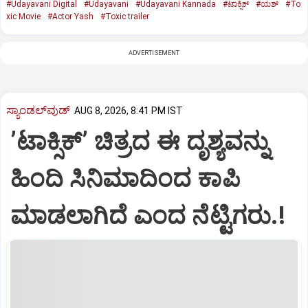
#Udayavani Digital
#Udayavani
#Udayavani Kannada
#ಟಾಕ್ಸಿಕ್‌
#ಯಶ್‌
#To
xic Movie
#Actor Yash
#Toxic trailer
ADVERTISEMENT
ಸ್ಯಾಂಡಲ್‌ವುಡ್‌
AUG 8, 2026, 8:41 PM IST
ʼಟಾಕ್ಸಿಕ್‌ʼ ಚಿತ್ರದ ಈ ದೃಶ್ಯವನ್ನು
ಹಿಂದಿ ಸಿನಿಮಾದಿಂದ ಕಾಪಿ
ಮಾಡಲಾಗಿದೆ ಎಂದ ನೆಟ್ಟಿಗರು.!