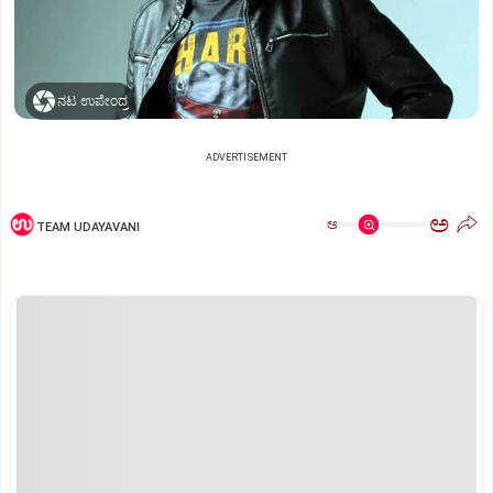
ನಟ ಉಪೇಂದ್ರ
ADVERTISEMENT
ಅ
ಅ
TEAM UDAYAVANI