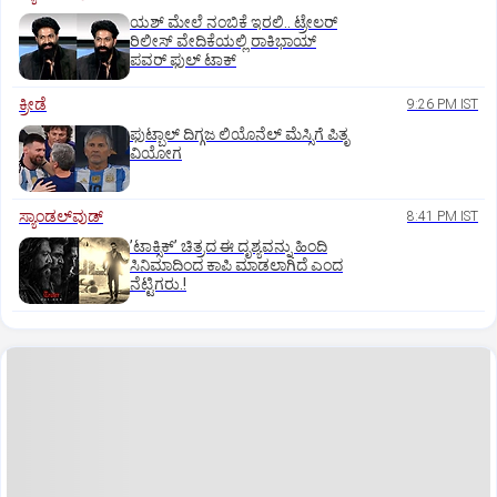
ಯಶ್‌ ಮೇಲೆ ನಂಬಿಕೆ ಇರಲಿ.. ಟ್ರೇಲರ್‌
ರಿಲೀಸ್‌ ವೇದಿಕೆಯಲ್ಲಿ ರಾಕಿಭಾಯ್‌
ಪವರ್‌ ಫುಲ್‌ ಟಾಕ್
ಕ್ರೀಡೆ
9:26 PM IST
ಫುಟ್ಬಾಲ್ ದಿಗ್ಗಜ ಲಿಯೊನೆಲ್‌ ಮೆಸ್ಸಿಗೆ ಪಿತೃ
ವಿಯೋಗ
ಸ್ಯಾಂಡಲ್‌ವುಡ್‌
8:41 PM IST
ʼಟಾಕ್ಸಿಕ್‌ʼ ಚಿತ್ರದ ಈ ದೃಶ್ಯವನ್ನು ಹಿಂದಿ
ಸಿನಿಮಾದಿಂದ ಕಾಪಿ ಮಾಡಲಾಗಿದೆ ಎಂದ
ನೆಟ್ಟಿಗರು.!