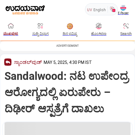
UV
English
E-Paper
ಮುಖಪುಟ
ಸುದ್ದಿ ವಿಭಾಗ
ದಿನ ಭವಿಷ್ಯ
ಹೊಂಗಿರಣ
Search
ADVERTISEMENT
ಸ್ಯಾಂಡಲ್‌ವುಡ್‌
MAY 5, 2025, 4:30 PM IST
Sandalwood: ನಟ ಉಪೇಂದ್ರ
ಆರೋಗ್ಯದಲ್ಲಿ ಏರುಪೇರು –
ದಿಢೀರ್ ಆಸ್ಪತ್ರೆಗೆ ದಾಖಲು