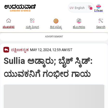
UV
English
E-Paper
ಮುಖಪುಟ
ಸುದ್ದಿ ವಿಭಾಗ
ದಿನ ಭವಿಷ್ಯ
ಹೊಂಗಿರಣ
Search
ADVERTISEMENT
ದಕ್ಷಿಣಕನ್ನಡ
MAY 12, 2024, 12:59 AM IST
Sullia ಅಡ್ಕಾರು; ಬೈಕ್ ಸ್ಕಿಡ್:
ಯುವಕನಿಗೆ ಗಂಭೀರ ಗಾಯ