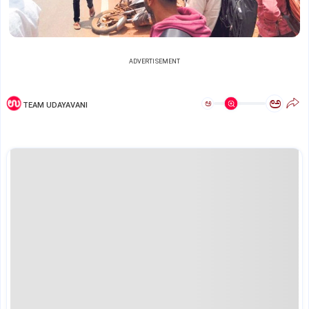
ADVERTISEMENT
ಅ
ಅ
TEAM UDAYAVANI