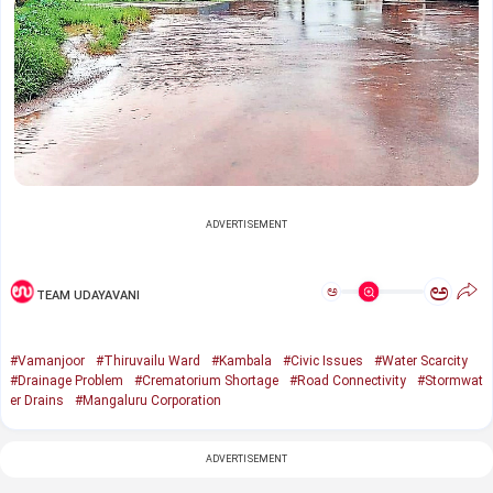
ADVERTISEMENT
ಅ
ಅ
TEAM UDAYAVANI
#Vamanjoor
#Thiruvailu Ward
#Kambala
#Civic Issues
#Water Scarcity
#Drainage Problem
#Crematorium Shortage
#Road Connectivity
#Stormwat
er Drains
#Mangaluru Corporation
ADVERTISEMENT