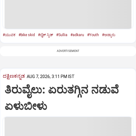
#ಯುವಕ
#bike skid
#ಬೈಕ್‌ ಸ್ಕಿಡ್‌
#Sullia
#adkaru
#Youth
#ಅಡ್ಕಾರು
ADVERTISEMENT
ದಕ್ಷಿಣಕನ್ನಡ
AUG 7, 2026, 3:11 PM IST
ತಿರುವೈಲು: ಏರುತಗ್ಗಿನ ನಡುವೆ
ಏಳುಬೀಳು