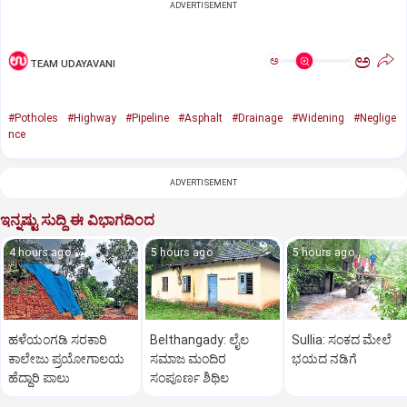
ADVERTISEMENT
ಅ
ಅ
TEAM UDAYAVANI
#Potholes
#Highway
#Pipeline
#Asphalt
#Drainage
#Widening
#Neglige
nce
ADVERTISEMENT
ಇನ್ನಷ್ಟು ಸುದ್ದಿ ಈ ವಿಭಾಗದಿಂದ
4 hours ago
5 hours ago
5 hours ago
ಹಳೆಯಂಗಡಿ ಸರಕಾರಿ
Belthangady: ಲೈಲ
Sullia: ಸಂಕದ ಮೇಲೆ
ಕಾಲೇಜು ಪ್ರಯೋಗಾಲಯ
ಸಮಾಜ ಮಂದಿರ
ಭಯದ ನಡಿಗೆ
ಹೆದ್ದಾರಿ ಪಾಲು
ಸಂಪೂರ್ಣ ಶಿಥಿಲ