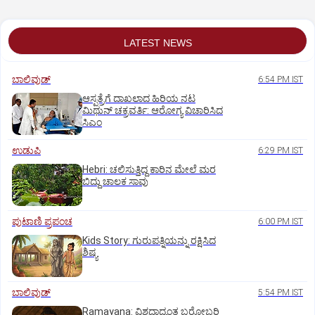
LATEST NEWS
ಬಾಲಿವುಡ್‌
6:54 PM IST
ಆಸ್ಪತ್ರೆಗೆ ದಾಖಲಾದ ಹಿರಿಯ ನಟ
ಮಿಥುನ್ ಚಕ್ರವರ್ತಿ: ಆರೋಗ್ಯ ವಿಚಾರಿಸಿದ
ಸಿಎಂ
ಉಡುಪಿ
6:29 PM IST
Hebri: ಚಲಿಸುತ್ತಿದ್ದ ಕಾರಿನ ಮೇಲೆ ಮರ
ಬಿದ್ದು ಚಾಲಕ ಸಾವು
ಪುಟಾಣಿ ಪ್ರಪಂಚ
6:00 PM IST
Kids Story: ಗುರುಪತ್ನಿಯನ್ನು ರಕ್ಷಿಸಿದ
ಶಿಷ್ಯ
ಬಾಲಿವುಡ್‌
5:54 PM IST
Ramayana: ವಿಶ್ವದಾದ್ಯಂತ ಬರೋಬ್ಬರಿ