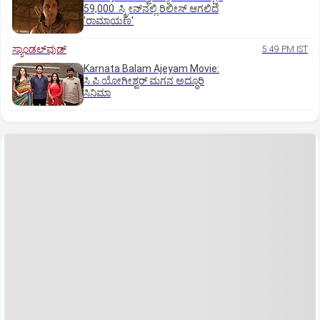
59,000 ಸ್ಕ್ರೀನ್‌ನಲ್ಲಿ ರಿಲೀಸ್‌ ಆಗಲಿದೆ
'ರಾಮಾಯಣ'
ಸ್ಯಾಂಡಲ್‌ವುಡ್‌
5:49 PM IST
Karnata Balam Ajeyam Movie:
ಸಿ.ಪಿ.ಯೋಗೀಶ್ವರ್‌ ಮಗನ ಅದ್ಧೂರಿ
ಸಿನಿಮಾ