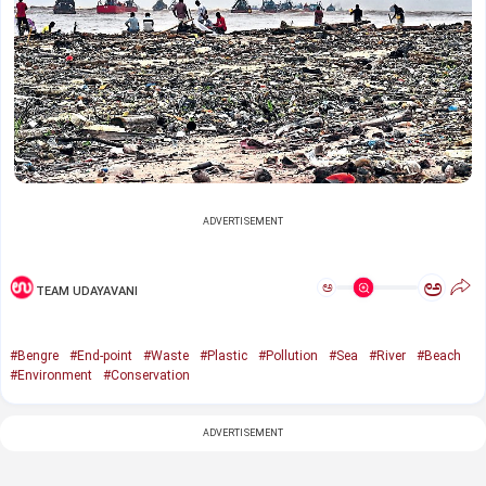
ADVERTISEMENT
ಅ
ಅ
TEAM UDAYAVANI
#Bengre
#End-point
#Waste
#Plastic
#Pollution
#Sea
#River
#Beach
#Environment
#Conservation
ADVERTISEMENT