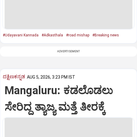
#Udayavani Kannada
#Adkasthala
#road mishap
#Breaking news
ADVERTISEMENT
ದಕ್ಷಿಣಕನ್ನಡ
AUG 5, 2026, 3:23 PM IST
Mangaluru: ಕಡಲೊಡಲು
ಸೇರಿದ್ದ ತ್ಯಾಜ್ಯ ಮತ್ತೆ ತೀರಕ್ಕೆ