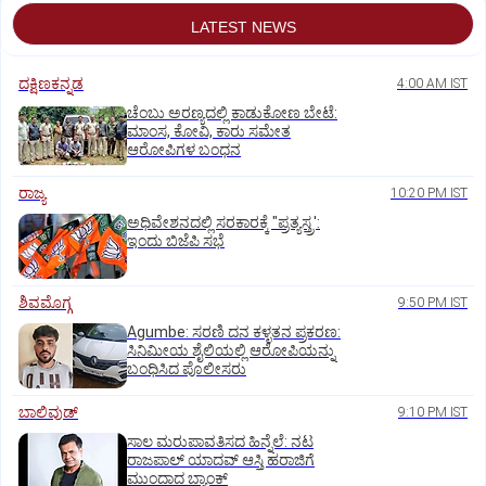
LATEST NEWS
ದಕ್ಷಿಣಕನ್ನಡ
4:00 AM IST
ಚೆಂಬು ಅರಣ್ಯದಲ್ಲಿ ಕಾಡುಕೋಣ ಬೇಟೆ:
ಮಾಂಸ, ಕೋವಿ, ಕಾರು ಸಮೇತ
ಆರೋಪಿಗಳ ಬಂಧನ
ರಾಜ್ಯ
10:20 PM IST
ಅಧಿವೇಶನದಲ್ಲಿ ಸರಕಾರಕ್ಕೆ "ಪ್ರತ್ಯಸ್ತ್ರ':
ಇಂದು ಬಿಜೆಪಿ ಸಭೆ
ಶಿವಮೊಗ್ಗ
9:50 PM IST
Agumbe: ಸರಣಿ ದನ ಕಳ್ಳತನ ಪ್ರಕರಣ:
ಸಿನಿಮೀಯ ಶೈಲಿಯಲ್ಲಿ ಆರೋಪಿಯನ್ನು
ಬಂಧಿಸಿದ ಪೊಲೀಸರು
ಬಾಲಿವುಡ್‌
9:10 PM IST
ಸಾಲ ಮರುಪಾವತಿಸದ ಹಿನ್ನೆಲೆ: ನಟ
ರಾಜಪಾಲ್ ಯಾದವ್‌ ಆಸ್ತಿ ಹರಾಜಿಗೆ
ಮುಂದಾದ ಬ್ಯಾಂಕ್