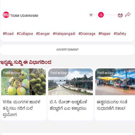
ಅ
ಅ
TEAM UDAYAVANI
#Road
#Collapse
#Danger
#Haleyangadi
#Drainage
#Repair
#Safety
ADVERTISEMENT
ಇನ್ನಷ್ಟು ಸುದ್ದಿ ಈ ವಿಭಾಗದಿಂದ
Yesterday
Yesterday
Yesterday
Vitla: ಮಂಗಗಳ ಹಾವಳಿ
ಬಿ.ಸಿ. ರೋಡ್‌-ಅಡ್ಡಹೊಳೆ
ಈಶ್ವರಮಂಗಲ ಸಂತೆ
ತಪ್ಪಿಸಲು ಸರಿಗೆ ಬಲೆ
ಹೆದ್ದಾರಿಗೆ ಎಐ ಕಣ್ಗಾವಲು
ಸುಧಾರಣೆಗೆ ಸಕಾಲ!
ಪ್ರಯೋಗ