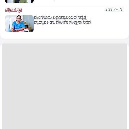
ದಕ್ಷಿಣಕನ್ನಡ
8:28 PM IST
ಮಂಗಳೂರು ವಿಶ್ವವಿದ್ಯಾಲಯದ ನಿವೃತ್ತ
ಪ್ರಾಧ್ಯಾಪಕಿ ಡಾ. ವಹೀದಾ ಸುಲ್ತಾನಾ ನಿಧನ