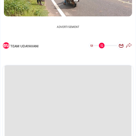
ADVERTISEMENT
ಅ
ಅ
TEAM UDAYAVANI