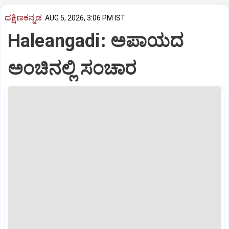
ದಕ್ಷಿಣಕನ್ನಡ
AUG 5, 2026, 3:06 PM IST
Haleangadi: ಅಪಾಯದ
ಅಂಚಿನಲ್ಲಿ ಸಂಚಾರ