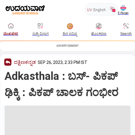
UV
English
E-Paper
ಮುಖಪುಟ
ಸುದ್ದಿ ವಿಭಾಗ
ದಿನ ಭವಿಷ್ಯ
ಹೊಂಗಿರಣ
Search
ADVERTISEMENT
ದಕ್ಷಿಣಕನ್ನಡ
SEP 26, 2023, 2:33 PM IST
Adkasthala : ಬಸ್‌- ಪಿಕಪ್‌
ಢಿಕ್ಕಿ : ಪಿಕಪ್ ಚಾಲಕ ಗಂಭೀರ