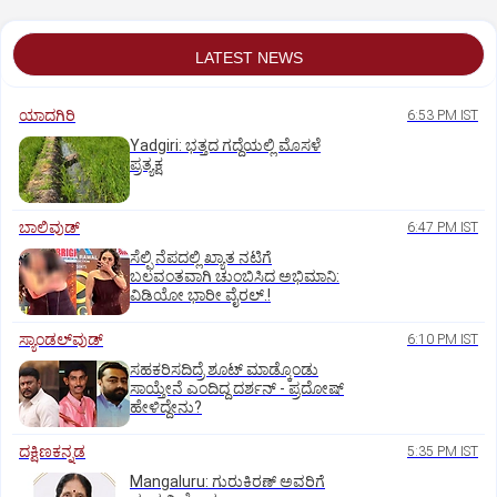
LATEST NEWS
ಯಾದಗಿರಿ
6:53 PM IST
Yadgiri: ಭತ್ತದ ಗದ್ದೆಯಲ್ಲಿ ಮೊಸಳೆ
ಪ್ರತ್ಯಕ್ಷ
ಬಾಲಿವುಡ್‌
6:47 PM IST
ಸೆಲ್ಫಿ ನೆಪದಲ್ಲಿ ಖ್ಯಾತ ನಟಿಗೆ
ಬಲವಂತವಾಗಿ ಚುಂಬಿಸಿದ ಅಭಿಮಾನಿ:
ವಿಡಿಯೋ ಭಾರೀ ವೈರಲ್.!
ಸ್ಯಾಂಡಲ್‌ವುಡ್‌
6:10 PM IST
ಸಹಕರಿಸದಿದ್ರೆ ಶೂಟ್‌ ಮಾಡ್ಕೊಂಡು
ಸಾಯ್ತೇನೆ ಎಂದಿದ್ದ ದರ್ಶನ್‌ - ಪ್ರದೋಷ್‌
ಹೇಳಿದ್ದೇನು?
ದಕ್ಷಿಣಕನ್ನಡ
5:35 PM IST
Mangaluru: ಗುರುಕಿರಣ್ ಅವರಿಗೆ