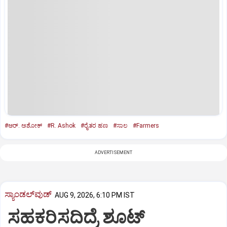
#ಆರ್‌. ಅಶೋಕ್‌
#R. Ashok
#ರೈತರ ಹಣ
#ಸಾಲ
#Farmers
ADVERTISEMENT
ಸ್ಯಾಂಡಲ್‌ವುಡ್‌
AUG 9, 2026, 6:10 PM IST
ಸಹಕರಿಸದಿದ್ರೆ ಶೂಟ್‌