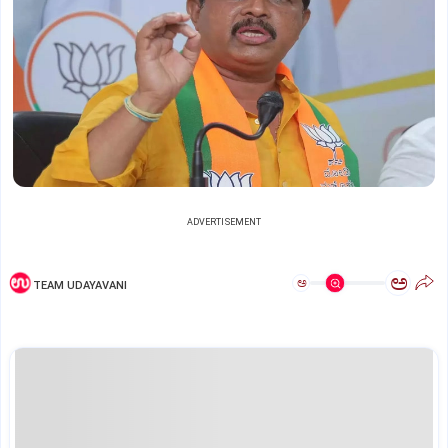
ADVERTISEMENT
ಅ
ಅ
TEAM UDAYAVANI