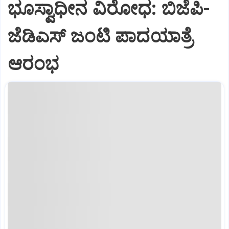
ಭೂಸ್ವಾಧೀನ ವಿರೋಧ: ಬಿಜೆಪಿ-
ಜೆಡಿಎಸ್‌ ಜಂಟಿ ಪಾದಯಾತ್ರೆ
ಆರಂಭ