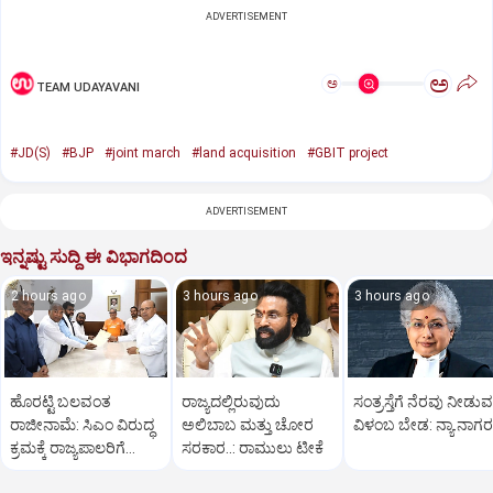
ADVERTISEMENT
ಅ
ಅ
TEAM UDAYAVANI
#JD(S)
#BJP
#joint march
#land acquisition
#GBIT project
ADVERTISEMENT
ಇನ್ನಷ್ಟು ಸುದ್ದಿ ಈ ವಿಭಾಗದಿಂದ
2 hours ago
3 hours ago
3 hours ago
ಹೊರಟ್ಟಿ ಬಲವಂತ
ರಾಜ್ಯದಲ್ಲಿರುವುದು
ಸಂತ್ರಸ್ತೆಗೆ ನೆರವು ನೀಡುವಲ
ರಾಜೀನಾಮೆ: ಸಿಎಂ ವಿರುದ್ಧ
ಅಲಿಬಾಬ ಮತ್ತು ಚೋರ
ವಿಳಂಬ ಬೇಡ: ನ್ಯಾ.ನಾಗರತ
ಕ್ರಮಕ್ಕೆ ರಾಜ್ಯಪಾಲರಿಗೆ
ಸರಕಾರ..: ರಾಮುಲು ಟೀಕೆ
ಬಿಜೆಪಿ, ಜೆಡಿಎಸ್ ಮನವಿ