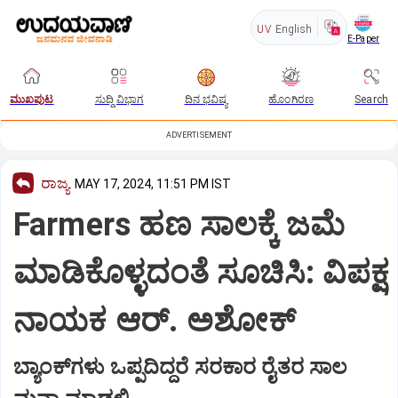
UV
English
E-Paper
ಮುಖಪುಟ
ಸುದ್ದಿ ವಿಭಾಗ
ದಿನ ಭವಿಷ್ಯ
ಹೊಂಗಿರಣ
Search
ADVERTISEMENT
ರಾಜ್ಯ
MAY 17, 2024, 11:51 PM IST
Farmers ಹಣ ಸಾಲಕ್ಕೆ ಜಮೆ
ಮಾಡಿಕೊಳ್ಳದಂತೆ ಸೂಚಿಸಿ: ವಿಪಕ್ಷ
ನಾಯಕ ಆರ್‌. ಅಶೋಕ್‌
ಬ್ಯಾಂಕ್‌ಗಳು ಒಪ್ಪದಿದ್ದರೆ ಸರಕಾರ ರೈತರ ಸಾಲ