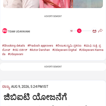
ADVERTISEMENT
ಅ
ಅ
TEAM UDAYAVANI
#Shocking details
#Pradosh approvers
#ರೇಣುಕಾಸ್ವಾಮಿ ಪ್ರಕರಣ
#ಮಾಫಿ ಸಾಕ್ಷಿ. ಪ್ರ
ದೋಷ್‌
#ನಟ ದರ್ಶನ್‌
#Actor Darshan
#Udayavani Digital
#Udayavani Kanna
da
#Udayavani
ADVERTISEMENT
ರಾಜ್ಯ
AUG 9, 2026, 5:24 PM IST
ಜಿಬಿಐಟಿ ಯೋಜನೆಗೆ