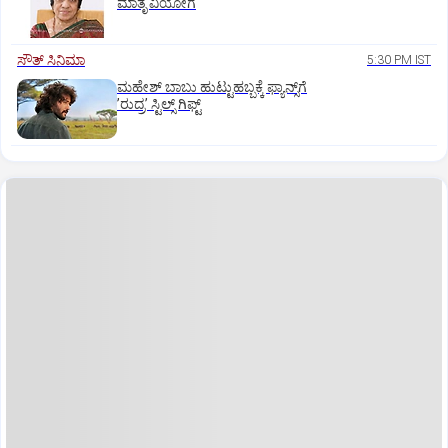
ಮಾತೃ ವಿಯೋಗ
ಸೌತ್‌ ಸಿನಿಮಾ
5:30 PM IST
ಮಹೇಶ್‌ ಬಾಬು ಹುಟ್ಟುಹಬ್ಬಕ್ಕೆ ಫ್ಯಾನ್ಸ್‌ಗೆ
ʼರುದ್ರʼ ಸ್ಟಿಲ್ಸ್‌ ಗಿಫ್ಟ್