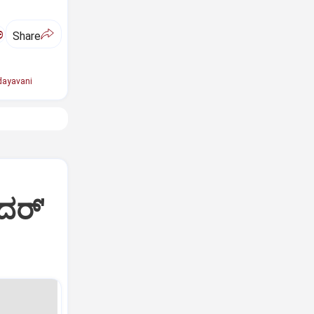
ಅ
Share
ayavani
ದರ್'