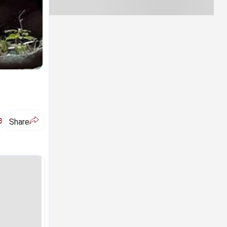
ಅ
Share