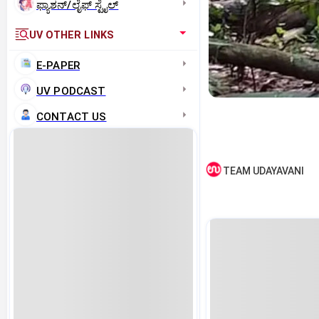
ಫ್ಯಾಶನ್/ಲೈಫ್‌ ಸ್ಟೈಲ್
UV OTHER LINKS
E-PAPER
UV PODCAST
CONTACT US
TEAM UDAYAVANI