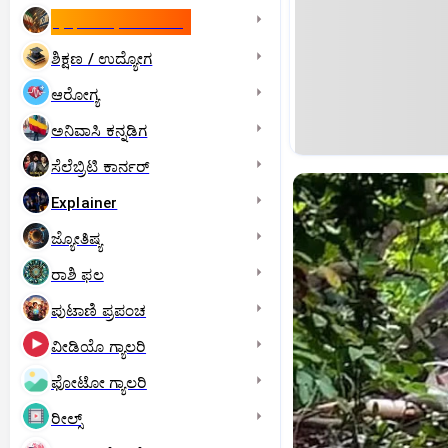
ಇಸ್ರೇಲ್- ಇರಾನ್‌ ಯುದ್ಧ
ಶಿಕ್ಷಣ / ಉದ್ಯೋಗ
ಆರೋಗ್ಯ
ಅನಿವಾಸಿ ಕನ್ನಡಿಗ
ಸೆಲೆಬ್ರಿಟಿ ಕಾರ್ನರ್‌
Explainer
ಜ್ಯೋತಿಷ್ಯ
ರಾಶಿ ಫಲ
ಪುಟಾಣಿ ಪ್ರಪಂಚ
ವೀಡಿಯೊ ಗ್ಯಾಲರಿ
ಫೋಟೋ ಗ್ಯಾಲರಿ
ರೀಲ್ಸ್