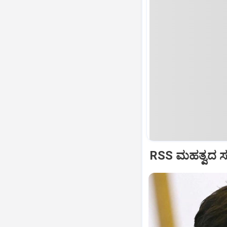
RSS ಮಹತ್ವದ ಸಂವ