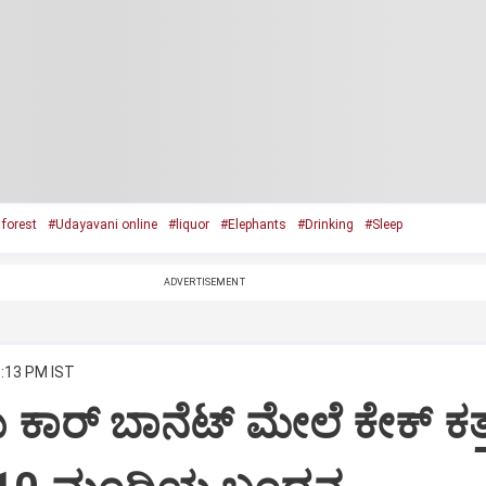
forest
#Udayavani online
#liquor
#Elephants
#Drinking
#Sleep
ADVERTISEMENT
8:13 PM IST
ದು ಕಾರ್ ಬಾನೆಟ್ ಮೇಲೆ ಕೇಕ್ ಕತ್ತ