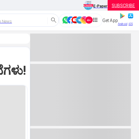
SUBSCRIBE
E-Paper
Get App
h News
Android
iOS
ೆಗಳು!