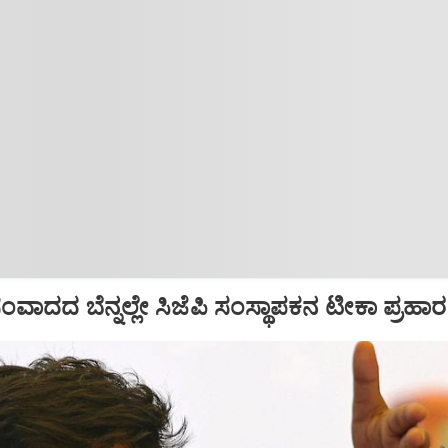
ಾದದ ಬೆನ್ನಲ್ಲೇ ಸಿಜೆಪಿ ಸಂಸ್ಥಾಪಕನ ಟೀಕಾ ಪ್ರಹಾರ