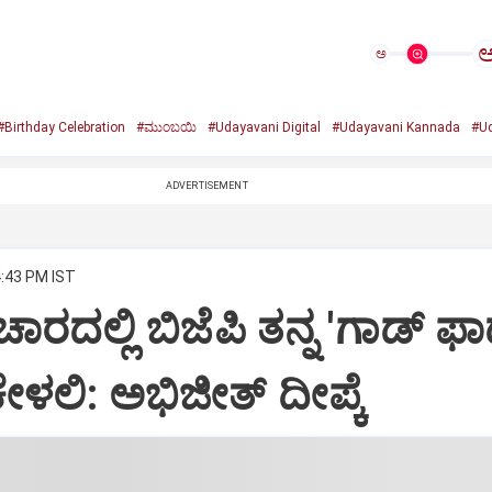
ಅ
#Birthday Celebration
#ಮುಂಬಯಿ
#Udayavani Digital
#Udayavani Kannada
#Ud
ADVERTISEMENT
4:43 PM IST
ಾರದಲ್ಲಿ ಬಿಜೆಪಿ ತನ್ನ 'ಗಾಡ್ ಫಾ
ೇಳಲಿ: ಅಭಿಜೀತ್ ದೀಪ್ಕೆ