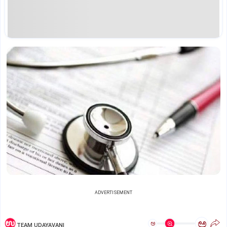
ADVERTISEMENT
ಅ
ಅ
TEAM UDAYAVANI