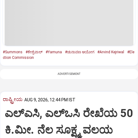
#Summons
#ಕೇಜ್ರಿವಾಲ್‌
#Yamuna
#ಚುನಾವಣ ಆಯೋಗ
#Arvind Kejriwal
#Ele
ction Commission
ADVERTISEMENT
ರಾಷ್ಟ್ರೀಯ
AUG 9, 2026, 12:44 PM IST
ಎಲ್‌ಎಸಿ, ಎಲ್‌ಒಸಿ ರೇಖೆಯ 50
ಕಿ.ಮೀ. ನೆಲ ಸೂಕ್ಷ್ಮ ವಲಯ