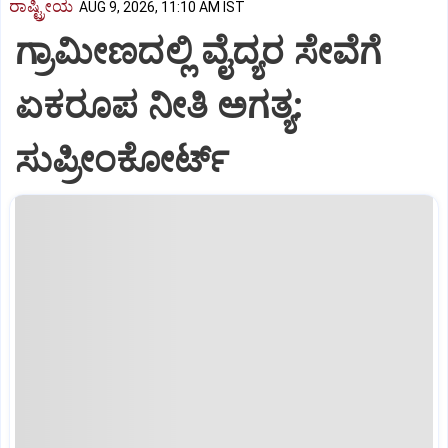
ರಾಷ್ಟ್ರೀಯ
AUG 9, 2026, 11:10 AM IST
ಗ್ರಾಮೀಣದಲ್ಲಿ ವೈದ್ಯರ ಸೇವೆಗೆ
ಏಕರೂಪ ನೀತಿ ಅಗತ್ಯ:
ಸುಪ್ರೀಂಕೋರ್ಟ್‌