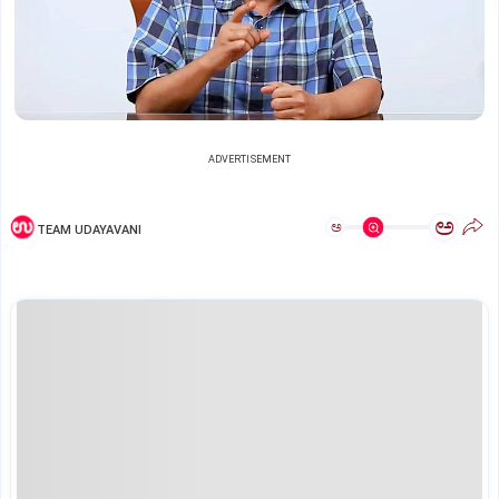
ADVERTISEMENT
ಅ
ಅ
TEAM UDAYAVANI