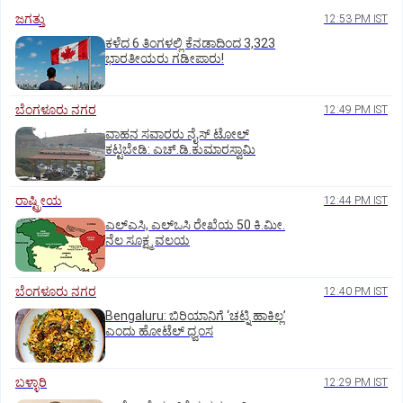
ಜಗತ್ತು
12:53 PM IST
ಕಳೆದ 6 ತಿಂಗಳಲ್ಲಿ ಕೆನಡಾದಿಂದ 3,323
ಭಾರತೀಯರು ಗಡೀಪಾರು!
ಬೆಂಗಳೂರು ನಗರ
12:49 PM IST
ವಾಹನ ಸವಾರರು ನೈಸ್‌ ಟೋಲ್‌
ಕಟ್ಟಬೇಡಿ: ಎಚ್‌.ಡಿ.ಕುಮಾರಸ್ವಾಮಿ
ರಾಷ್ಟ್ರೀಯ
12:44 PM IST
ಎಲ್‌ಎಸಿ, ಎಲ್‌ಒಸಿ ರೇಖೆಯ 50 ಕಿ.ಮೀ.
ನೆಲ ಸೂಕ್ಷ್ಮ ವಲಯ
ಬೆಂಗಳೂರು ನಗರ
12:40 PM IST
Bengaluru: ಬಿರಿಯಾನಿಗೆ ‘ಚಟ್ನಿ ಹಾಕಿಲ್ಲ’
ಎಂದು ಹೋಟೆಲ್‌ ಧ್ವಂಸ
ಬಳ್ಳಾರಿ
12:29 PM IST