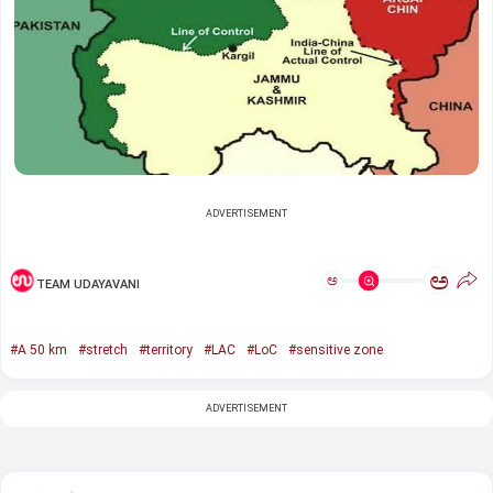
ADVERTISEMENT
ಅ
ಅ
TEAM UDAYAVANI
#A 50 km
#stretch
#territory
#LAC
#LoC
#sensitive zone
ADVERTISEMENT