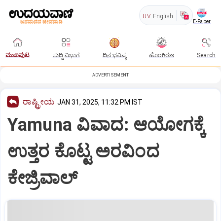
UV
English
E-Paper
ಮುಖಪುಟ
ಸುದ್ದಿ ವಿಭಾಗ
ದಿನ ಭವಿಷ್ಯ
ಹೊಂಗಿರಣ
Search
ADVERTISEMENT
ರಾಷ್ಟ್ರೀಯ
JAN 31, 2025, 11:32 PM IST
Yamuna ವಿವಾದ: ಆಯೋಗಕ್ಕೆ
ಉತ್ತರ ಕೊಟ್ಟ ಅರವಿಂದ
ಕೇಜ್ರಿವಾಲ್‌