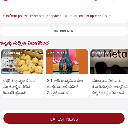
#Uniform policy
#doctors
#services
#rural areas
#Supreme Court
ADVERTISEMENT
ಇನ್ನಷ್ಟು ಸುದ್ದಿ ಈ ವಿಭಾಗದಿಂದ
2 hours ago
2 hours ago
2 hours ago
ಭಕ್ತರಿಗೆ ಇನ್ನು ಚಲಿಸುವ
8.1 ಅಡಿ ಉದ್ದನೆಯ ಕೇಶ:
ಮೆಟಾ ಯಾರಿಗೆ ಏನು
ಮೇಜಿನಲ್ಲಿ ಬರಲಿದೆ
ಉತ್ತರಾಖಂಡ ಮಹಿಳೆ
ತೋರಿಸುತ್ತದೆ?:ಅಲ್ಗಾರಿದ
ತಿರುಪತಿ ಪ್ರಸಾದ!
ಗಿನ್ನೆಸ್‌ ದಾಖಲೆ
ಬಗ್ಗೆ ಕೇಂದ್ರ ಪರಿಶೀಲನೆ
LATEST NEWS