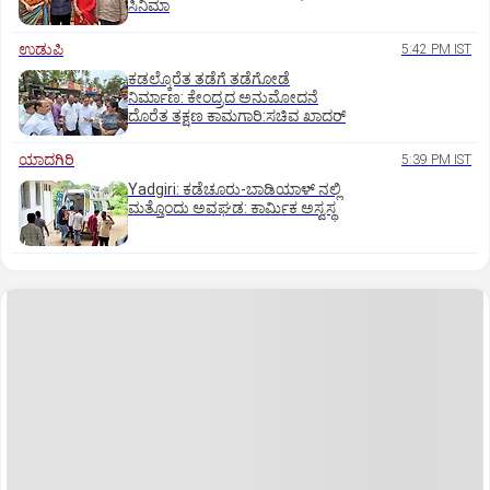
ಸಿನಿಮಾ
ಉಡುಪಿ
5:42 PM IST
ಕಡಲ್ಕೊರೆತ ತಡೆಗೆ ತಡೆಗೋಡೆ
ನಿರ್ಮಾಣ: ಕೇಂದ್ರದ ಅನುಮೋದನೆ
ದೊರೆತ ತಕ್ಷಣ ಕಾಮಗಾರಿ:ಸಚಿವ ಖಾದರ್
ಯಾದಗಿರಿ
5:39 PM IST
Yadgiri: ಕಡೆಚೂರು-ಬಾಡಿಯಾಳ್ ನಲ್ಲಿ
ಮತ್ತೊಂದು ಅವಘಡ: ಕಾರ್ಮಿಕ ಅಸ್ವಸ್ಥ