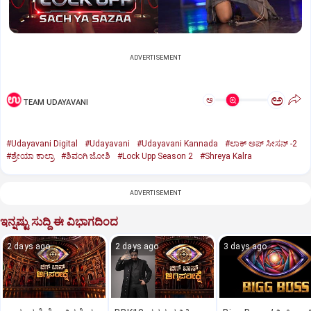
ADVERTISEMENT
ಅ
ಅ
TEAM UDAYAVANI
#Udayavani Digital
#Udayavani
#Udayavani Kannada
#ಲಾಕ್ ಅಪ್ ಸೀಸನ್‌ -2
#ಶ್ರೇಯಾ ಕಾಲ್ರಾ
#ಶಿವಂಗಿ ಜೋಶಿ
#Lock Upp Season 2
#Shreya Kalra
ADVERTISEMENT
ಇನ್ನಷ್ಟು ಸುದ್ದಿ ಈ ವಿಭಾಗದಿಂದ
2 days ago
2 days ago
3 days ago