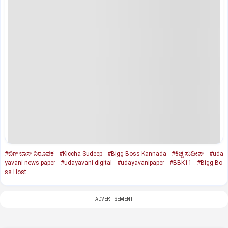
#ಬಿಗ್‌ ಬಾಸ್‌ ನಿರೂಪಕ
#Kiccha Sudeep
#Bigg Boss Kannada
#ಕಿಚ್ಚ ಸುದೀಪ್‌
#uda
yavani news paper
#udayavani digital
#udayavanipaper
#BBK11
#Bigg Bo
ss Host
ADVERTISEMENT