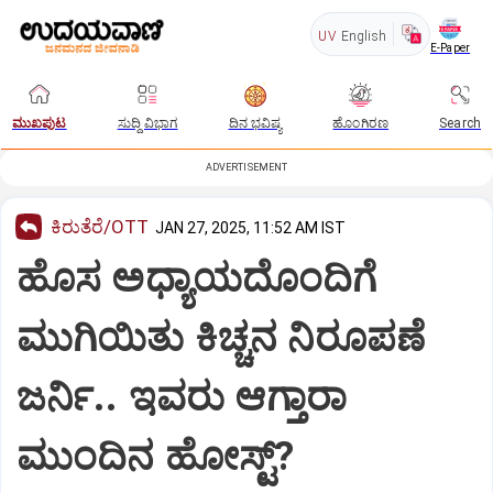
UV
English
E-Paper
ಮುಖಪುಟ
ಸುದ್ದಿ ವಿಭಾಗ
ದಿನ ಭವಿಷ್ಯ
ಹೊಂಗಿರಣ
Search
ADVERTISEMENT
ಕಿರುತೆರೆ/OTT
JAN 27, 2025, 11:52 AM IST
ಹೊಸ ಅಧ್ಯಾಯದೊಂದಿಗೆ
ಮುಗಿಯಿತು ಕಿಚ್ಚನ ನಿರೂಪಣೆ
ಜರ್ನಿ.. ಇವರು ಆಗ್ತಾರಾ
ಮುಂದಿನ ಹೋಸ್ಟ್?