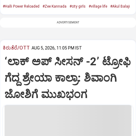
#Halli Power Reloaded
#Zee Kannada
#city girls
#village life
#Akul Balaji
ADVERTISEMENT
ಕಿರುತೆರೆ/OTT
AUG 5, 2026, 11:05 PM IST
‘ಲಾಕ್ ಅಪ್ ಸೀಸನ್‌ -2ʼ ಟ್ರೋಫಿ
ಗೆದ್ದ ಶ್ರೇಯಾ ಕಾಲ್ರಾ: ಶಿವಾಂಗಿ
ಜೋಶಿಗೆ ಮುಖಭಂಗ