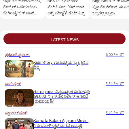
ಅರ್ಧ ತಲೆ ಬೋಳಿಸಬೇಕು,
BBK13: ಕನಸುಗಳಿಗೆ
Bigg Boss: ʼಬಿಗ್‌ ಬಾಸ್‌
ಮೊಬೈಲ್‌ ಒಡೆಯಬೇಕು..
ವೇದಿಕೆ ಸಜ್ಜು.. ʼಬಿಗ್‌ ಬಾಸ್‌
ಪ್ರೋಮೊ ರಿಲೀಸ್:‌ ಈ ಸ
ಹೇಗಿರುತ್ತೆ ‌ʼಬಿಗ್ ಬಾಸ್‌
ಅಗ್ನಿ ಪರೀಕ್ಷೆʼಗೆ ಡೇಟ್‌ ಫಿಕ್ಸ್
ಒಬ್ಬರಲ್ಲ ಇಬ್ಬರು
ಅಗ್ನಿಪರೀಕ್ಷೆʼ?
ನಿರೂಪಕರು?
LATEST NEWS
ಪುಟಾಣಿ ಪ್ರಪಂಚ
6:00 PM IST
Kids Story: ಗುರುಪತ್ನಿಯನ್ನು ರಕ್ಷಿಸಿದ
ಶಿಷ್ಯ
ಬಾಲಿವುಡ್‌
5:54 PM IST
Ramayana: ವಿಶ್ವದಾದ್ಯಂತ ಬರೋಬ್ಬರಿ
59,000 ಸ್ಕ್ರೀನ್‌ನಲ್ಲಿ ರಿಲೀಸ್‌ ಆಗಲಿದೆ
'ರಾಮಾಯಣ'
ಸ್ಯಾಂಡಲ್‌ವುಡ್‌
5:49 PM IST
Karnata Balam Ajeyam Movie:
ಸಿ.ಪಿ.ಯೋಗೀಶ್ವರ್‌ ಮಗನ ಅದ್ಧೂರಿ