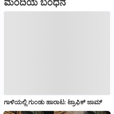
ಮಂದಿಯ ಬಂಧನ
ಗಾಳಿಯಲ್ಲಿ ಗುಂಡು ಹಾರಾಟ: ಟ್ರಾಫಿಕ್‌ ಜಾಮ್