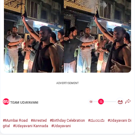
ADVERTISEMENT
ಅ
ಅ
TEAM UDAYAVANI
#Mumbai Road
#Arrested
#Birthday Celebration
#ಮುಂಬಯಿ
#Udayavani Di
gital
#Udayavani Kannada
#Udayavani