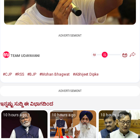
ADVERTISEMENT
ಅ
ಅ
TEAM UDAYAVANI
#CJP
#RSS
#BJP
#Mohan Bhagwat
#Abhijeet Dipke
ADVERTISEMENT
ಇನ್ನಷ್ಟು ಸುದ್ದಿ ಈ ವಿಭಾಗದಿಂದ
10 hours ago
10 hours ago
10 hours ago