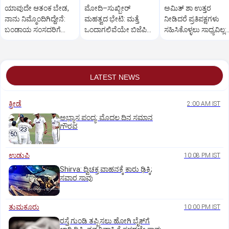
ಯಾವುದೇ ಆತಂಕ ಬೇಡ,
ಮೋದಿ–ಸುಖ್ಬೀರ್
ಅಮಿತ್ ಶಾ ಉತ್ತರ
ನಾನು ನಿಮ್ಮೊಂದಿಗಿದ್ದೇನೆ:
ಮಹತ್ವದ ಭೇಟಿ: ಮತ್ತೆ
ನೀಡಿದರೆ ಪ್ರತಿಪಕ್ಷಗಳು
ಬಂಡಾಯ ಸಂಸದರಿಗೆ
ಒಂದಾಗಲಿವೆಯೇ ಬಿಜೆಪಿ–
ಸಹಿಸಿಕೊಳ್ಳಲು ಸಾಧ್ಯವಿಲ್ಲ:
ಪ್ರಧಾನಿ ಮೋದಿ ಅಭಯ
ಶಿರೋಮಣಿ ಅಕಾಲಿ ದಳ?
ರಿಜಿಜು
LATEST NEWS
ಕ್ರೀಡೆ
2:00 AM IST
ಅಭ್ಯಾಸ ಪಂದ್ಯ: ಮೊದಲ ದಿನ ಸಮಾನ
ಗೌರವ
ಉಡುಪಿ
10:08 PM IST
Shirva: ದ್ವಿಚಕ್ರ ವಾಹನಕ್ಕೆ ಕಾರು ಢಿಕ್ಕಿ;
ಸವಾರ ಸಾವು
ತುಮಕೂರು
10:00 PM IST
ರಸ್ತೆ ಗುಂಡಿ ತಪ್ಪಿಸಲು ಹೋಗಿ ಬೈಕ್‌ಗೆ