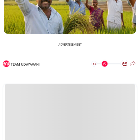
ADVERTISEMENT
ಅ
ಅ
TEAM UDAYAVANI