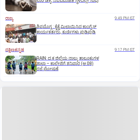
ಲಾರಿ ಡಿಕ್ಕಿ, ನವವಿವಾಹಿತೆ ಸ್ಥಳದಲ್ಲೇ ಸಾವು
ರಾಜ್ಯ
9:49 PM IST
ಶಿವಮೊಗ್ಗ : ಕೈಕೈ ಮಿಲಾಯಿಸಿದ ಕಾಂಗ್ರೆಸ್
ಕಾರ್ಯಕರ್ತರು, ಕುರ್ಚಿಗಳು ಪುಡಿಪುಡಿ
ದಕ್ಷಿಣಕನ್ನಡ
9:17 PM IST
RAIN: ದ.ಕ ಜಿಲ್ಲೆಯ ನಾಲ್ಕು ತಾಲೂಕುಗಳ
ಶಾಲಾ – ಕಾಲೇಜಿಗೆ ಶನಿವಾರ (ಆ.08)
ರಜೆ ಘೋಷಣೆ