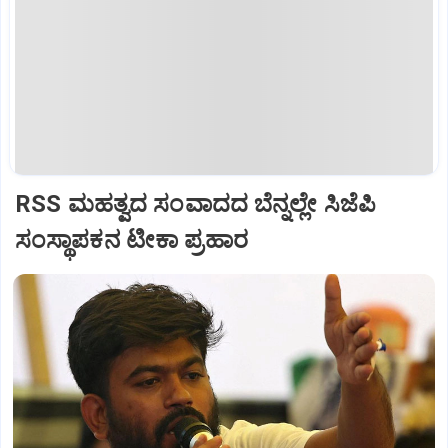
RSS ಮಹತ್ವದ ಸಂವಾದದ ಬೆನ್ನಲ್ಲೇ ಸಿಜೆಪಿ
ಸಂಸ್ಥಾಪಕನ ಟೀಕಾ ಪ್ರಹಾರ