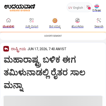
UV
English
E-Paper
ಮುಖಪುಟ
ಸುದ್ದಿ ವಿಭಾಗ
ದಿನ ಭವಿಷ್ಯ
ಹೊಂಗಿರಣ
Search
ADVERTISEMENT
ರಾಷ್ಟ್ರೀಯ
JUN 17, 2026, 7:40 AM IST
ಮಹಾರಾಷ್ಟ್ರ ಬಳಿಕ ಈಗ
ತಮಿಳುನಾಡಲ್ಲಿ ರೈತರ ಸಾಲ
ಮನ್ನಾ