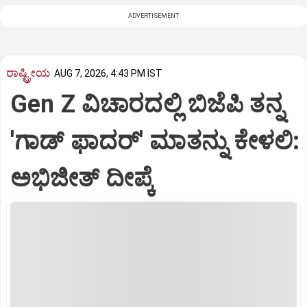
ADVERTISEMENT
ರಾಷ್ಟ್ರೀಯ
AUG 7, 2026, 4:43 PM IST
Gen Z ವಿಚಾರದಲ್ಲಿ ಬಿಜೆಪಿ ತನ್ನ
'ಗಾಡ್ ಫಾದರ್' ಮಾತನ್ನು ಕೇಳಲಿ:
ಅಭಿಜೀತ್ ದೀಪ್ಕೆ