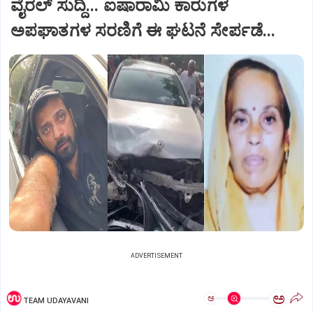
ವೈರಲ್ ಸುದ್ದಿ... ಐಷಾರಾಮಿ ಕಾರುಗಳ
ಅಪಘಾತಗಳ ಸರಣಿಗೆ ಈ ಘಟನೆ ಸೇರ್ಪಡೆ...
ADVERTISEMENT
ಅ
ಅ
TEAM UDAYAVANI