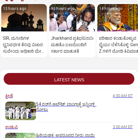
13 hours ago
13 hours ago
14 hours ago
SIR, ಮಸೀದಿಗಳ
Jharkhand:ಪ್ರತಿಭಟನಾನಿರತ
ಪರಿಹಾರ ಕಂಡುಕೊಳ್ಳುವ
ಧ್ವನಿವರ್ಧಕ ತೆರವು ವಿಚಾರ:
ಮಹತೊ ಬಣದೊಂದಿಗೆ
ಧೈರ್ಯ ಬೆಳೆಸಿಕೊಳ್ಳಿ: Gen
ಸುವೇಂದು ಅಧಿಕಾರಿ ಮೇಲೆ
ಸರ್ಕಾರ ಮಾತುಕತೆ
Z ಗಳಿಗೆ ಮೋದಿ ಕಿವಿಮಾ
ಒತ್ತಡ
LATEST NEWS
ಕ್ರೀಡೆ
4:00 AM IST
54 ರನ್‌ಗೆ ಆಲೌಟ್‌: ಬಾಂಗ್ಲಾಕ್ಕೆ ಇನ್ನಿಂಗ್ಸ್‌
ಸೋಲು
ಉಡುಪಿ
3:00 AM IST
ಹಿರಿಯಡಕ: ಅಪರೂಪದ ನೀರು ನಾಯಿ