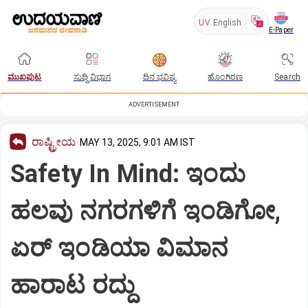
UV
English
E-Paper
ಮುಖಪುಟ
ಸುದ್ದಿ ವಿಭಾಗ
ದಿನ ಭವಿಷ್ಯ
ಹೊಂಗಿರಣ
Search
ADVERTISEMENT
ರಾಷ್ಟ್ರೀಯ
MAY 13, 2025, 9:01 AM IST
Safety In Mind: ಇಂದು
ಹಲವು ನಗರಗಳಿಗೆ ಇಂಡಿಗೋ,
ಏರ್ ಇಂಡಿಯಾ ವಿಮಾನ
ಹಾರಾಟ ರದ್ದು