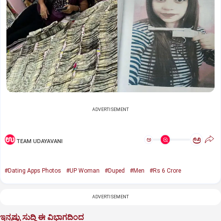
ADVERTISEMENT
ಅ
ಅ
TEAM UDAYAVANI
#Dating Apps Photos
#UP Woman
#Duped
#Men
#Rs 6 Crore
ADVERTISEMENT
ಇನ್ನಷ್ಟು ಸುದ್ದಿ ಈ ವಿಭಾಗದಿಂದ