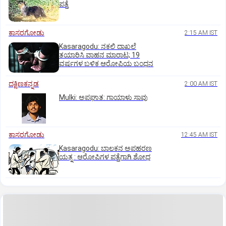
ಪತ್ತೆ
ಕಾಸರಗೋಡು
2:15 AM IST
Kasaragodu: ನಕಲಿ ದಾಖಲೆ
ತಯಾರಿಸಿ ವಾಹನ ಮಾರಾಟ; 19
ವರ್ಷಗಳ ಬಳಿಕ ಆರೋಪಿಯ ಬಂಧನ
ದಕ್ಷಿಣಕನ್ನಡ
2:00 AM IST
Mulki: ಅಪಘಾತ: ಗಾಯಾಳು ಸಾವು
ಕಾಸರಗೋಡು
12:45 AM IST
Kasaragodu: ಬಾಲಕನ ಅಪಹರಣ
ಯತ್ನ : ಆರೋಪಿಗಳ ಪತ್ತೆಗಾಗಿ ಶೋಧ