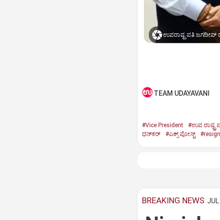
ಉಪರಾಷ್ಟ್ರಪತಿ ಜಗದೀಪ್‌ ಧ
TEAM UDAYAVANI
#Vice President
#ಉಪ ರಾಷ್ಟ್ರಪ
ಧನ್‌ಕರ್‌
#ಎಕ್ಸ್‌ ಪೋಸ್ಟ್
#resig
BREAKING NEWS
JUL 