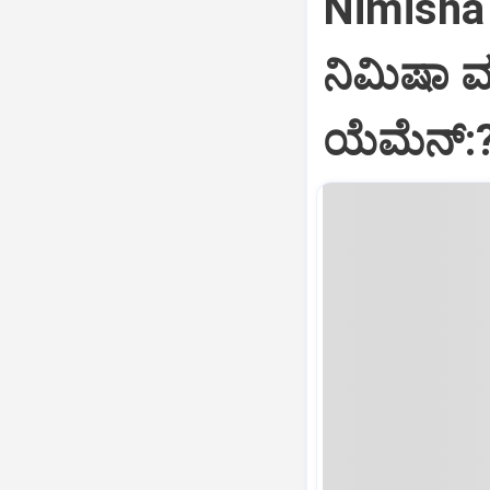
Nimisha 
ನಿಮಿಷಾ 
ಯೆಮೆನ್: