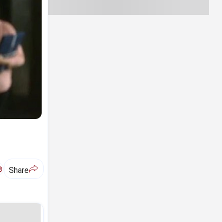
ಅ
Share