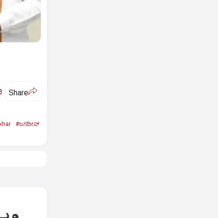
ಅ
Share
khar
#ಜಗದೀಪ್‌