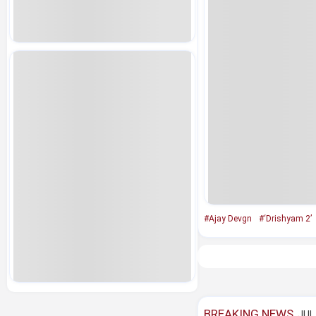
#Ajay Devgn
#‘Drishyam 2’
BREAKING NEWS
JUL 