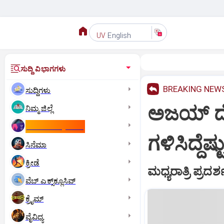
English
UV
ಸುದ್ದಿ ವಿಭಾಗಗಳು
BREAKING NEW
ಸುದ್ದಿಗಳು
ಅಜಯ್ ದೇ
ನಿಮ್ಮ ಜಿಲ್ಲೆ
ಕಾಮನ್‌ ವೆಲ್ತ್‌ ಗೇಮ್ಸ್‌
ಗಳಿಸಿದ್ದೆಷ್ಟ
ಸಿನೆಮಾ
ಕ್ರೀಡೆ
ಮಧ್ಯರಾತ್ರಿ ಪ್ರ
ವೆಬ್ ಎಕ್ಸ್‌ಕ್ಲೂಸಿವ್
ಕ್ರೈಮ್
ವೈವಿಧ್ಯ