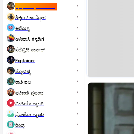
ಇಸ್ರೇಲ್- ಇರಾನ್‌ ಯುದ್ಧ
ಶಿಕ್ಷಣ / ಉದ್ಯೋಗ
ಆರೋಗ್ಯ
ಅನಿವಾಸಿ ಕನ್ನಡಿಗ
ಸೆಲೆಬ್ರಿಟಿ ಕಾರ್ನರ್‌
Explainer
ಜ್ಯೋತಿಷ್ಯ
ರಾಶಿ ಫಲ
ಪುಟಾಣಿ ಪ್ರಪಂಚ
ವೀಡಿಯೊ ಗ್ಯಾಲರಿ
ಫೋಟೋ ಗ್ಯಾಲರಿ
ರೀಲ್ಸ್