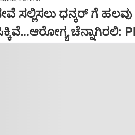
ಸೇವೆ ಸಲ್ಲಿಸಲು ಧನ್ಕರ್‌ ಗೆ ಹಲವು
್ಕಿವೆ…ಆರೋಗ್ಯ ಚೆನ್ನಾಗಿರಲಿ: 