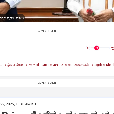
ನ್ಕರ್-ಪ್ರಧಾನಿ ಮೋದಿ
ADVERTISEMENT
ಅ
ತಿ
#ಪ್ರಧಾನಿ ಮೋದಿ
#PM Modi
#udayavani
#Tweet
#ರಾಜೀನಾಮೆ
#Jagdeep Dhan
n
ADVERTISEMENT
22, 2025, 10:40 AM IST