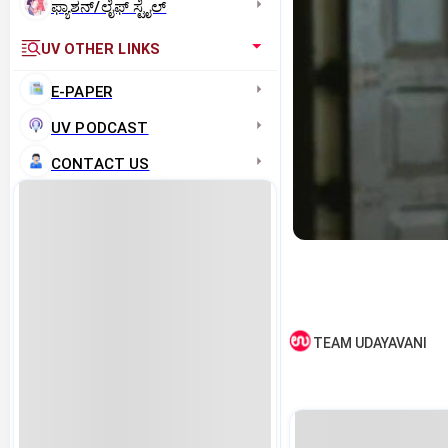
ಫ್ಯಾಶನ್/ಲೈಫ್‌ ಸ್ಟೈಲ್
UV OTHER LINKS
E-PAPER
UV PODCAST
CONTACT US
TEAM UDAYAVANI