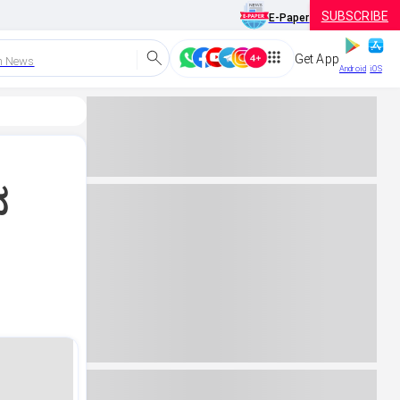
SUBSCRIBE
E-Paper
Get App
h News
Android
iOS
ನ