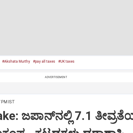
#Akshata Murthy
#pay all taxes
#UK taxes
ADVERTISEMENT
7 PM IST
ke: ಜಪಾನ್‌ನಲ್ಲಿ 7.1 ತೀವ್ರತ