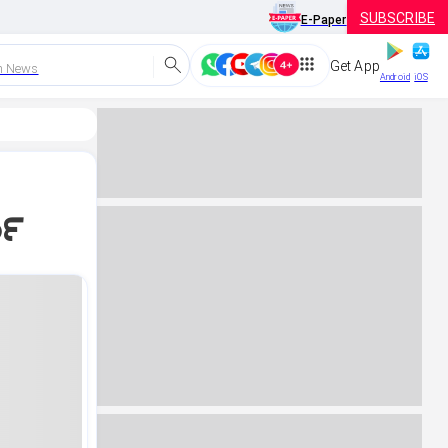
SUBSCRIBE
E-Paper
Get App
h News
Android
iOS
ತಿ