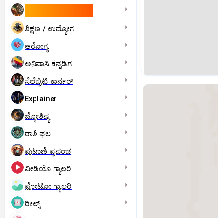
ಇಸ್ರೇಲ್- ಇರಾನ್‌ ಯುದ್ಧ
ಶಿಕ್ಷಣ / ಉದ್ಯೋಗ
ಆರೋಗ್ಯ
ಅನಿವಾಸಿ ಕನ್ನಡಿಗ
ಸೆಲೆಬ್ರಿಟಿ ಕಾರ್ನರ್‌
Explainer
ಜ್ಯೋತಿಷ್ಯ
ರಾಶಿ ಫಲ
ಪುಟಾಣಿ ಪ್ರಪಂಚ
ವೀಡಿಯೊ ಗ್ಯಾಲರಿ
ಫೋಟೋ ಗ್ಯಾಲರಿ
ರೀಲ್ಸ್