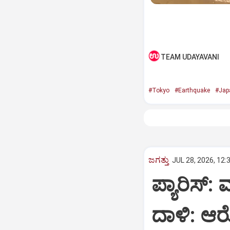
TEAM UDAYAVANI
#Tokyo
#Earthquake
#Jap
ಜಗತ್ತು
JUL 28, 2026, 12:
ಪ್ಯಾರಿಸ
ದಾಳಿ: ಆ