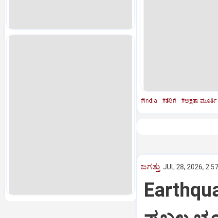
#india
#ತೆರಿಗೆ
#ಅಕ್ಷತಾ ಮೂರ್ತಿ
ಜಗತ್ತು
JUL 28, 2026, 2:5
Earthqua