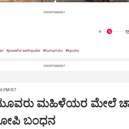
ADVERTISEMENT
ಅ
an
#powerful earthquake
#Kumamoto
#Kyushu
ADVERTISEMENT
36 PM IST
್: ಮೂವರು ಮಹಿಳೆಯರ ಮೇಲೆ ಚ
ರೋಪಿ ಬಂಧನ