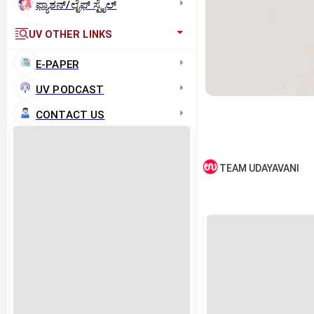
ಫ್ಯಾಶನ್/ಲೈಫ್‌ ಸ್ಟೈಲ್
UV OTHER LINKS
E-PAPER
UV PODCAST
CONTACT US
TEAM UDAYAVANI