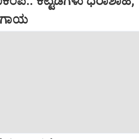
ಕಂಪ.. ಕಟ್ಟಡಗಳು ಧರಾಶಾಹಿ,
ೆ ಗಾಯ