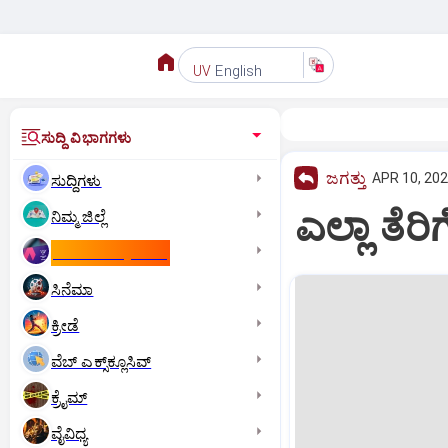
English
UV
ಸುದ್ದಿ ವಿಭಾಗಗಳು
ಜಗತ್ತು
APR 10, 202
ಸುದ್ದಿಗಳು
ಎಲ್ಲಾ ತೆರಿ
ನಿಮ್ಮ ಜಿಲ್ಲೆ
ಕಾಮನ್‌ ವೆಲ್ತ್‌ ಗೇಮ್ಸ್‌
ಸಿನೆಮಾ
ಕ್ರೀಡೆ
ವೆಬ್ ಎಕ್ಸ್‌ಕ್ಲೂಸಿವ್
ಕ್ರೈಮ್
ವೈವಿಧ್ಯ