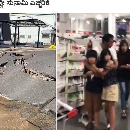
ೇ ಸುನಾಮಿ ಎಚ್ಚರಿಕೆ