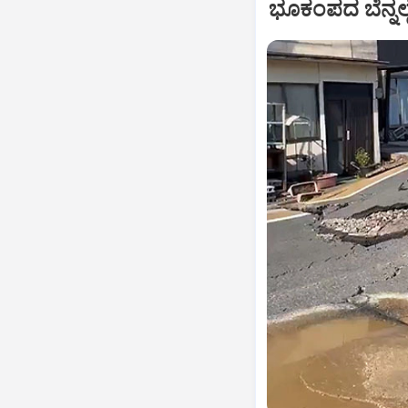
ಭೂಕಂಪದ ಬೆನ್ನಲ್ಲ