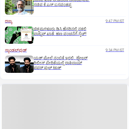
ಸಚಿವ ಕೆ.ಎಸ್.ಬಸವಂತಪ್ಪ
ರಾಜ್ಯ
9:47 PM IST
ಚಿಕ್ಕಮಗಳೂರು ಡಿಸಿ ಹೆಸರಿನಲ್ಲಿ ನಕಲಿ
ವಾಟ್ಸಪ್ ಖಾತೆ: ಹಣ ವಂಚನೆಗೆ ಸ್ಕೆಚ್!
ಸ್ಯಾಂಡಲ್‌ವುಡ್‌
9:34 PM IST
ಯಶ್‌ ಮೇಲೆ ನಂಬಿಕೆ ಇರಲಿ.. ಟ್ರೇಲರ್‌
ರಿಲೀಸ್‌ ವೇದಿಕೆಯಲ್ಲಿ ರಾಕಿಭಾಯ್‌
ಪವರ್‌ ಫುಲ್‌ ಟಾಕ್