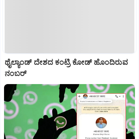
ಥೈಲ್ಯಾಂಡ್ ದೇಶದ ಕಂಟ್ರಿ ಕೋಡ್ ಹೊಂದಿರುವ
ನಂಬರ್‌