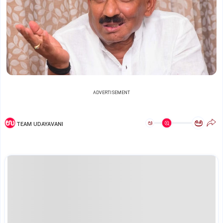
ADVERTISEMENT
ಅ
ಅ
TEAM UDAYAVANI