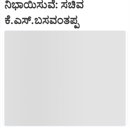
ನಿಭಾಯಿಸುವೆ: ಸಚಿವ
ಕೆ.ಎಸ್.ಬಸವಂತಪ್ಪ