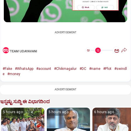
ADVERTISEMENT
ಅ
ಅ
TEAM UDAYAVANI
#Fake
#WhatsApp
#account
#Chikmagalur
#DC
#name
#Plot
#swindl
e
#money
ADVERTISEMENT
ಇನ್ನಷ್ಟು ಸುದ್ದಿ ಈ ವಿಭಾಗದಿಂದ
5 hours ago
5 hours ago
6 hours ago