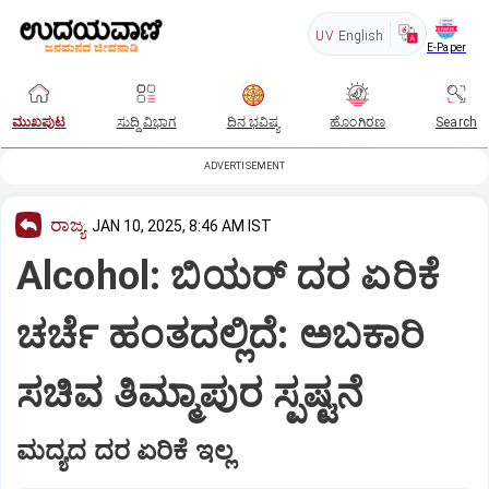
UV
English
E-Paper
ಮುಖಪುಟ
ಸುದ್ದಿ ವಿಭಾಗ
ದಿನ ಭವಿಷ್ಯ
ಹೊಂಗಿರಣ
Search
ADVERTISEMENT
ರಾಜ್ಯ
JAN 10, 2025, 8:46 AM IST
Alcohol: ಬಿಯರ್ ದರ ಏರಿಕೆ
ಚರ್ಚೆ ಹಂತದಲ್ಲಿದೆ: ಅಬಕಾರಿ
ಸಚಿವ ತಿಮ್ಮಾಪುರ ಸ್ಪಷ್ಟನೆ
ಮದ್ಯದ ದರ ಏರಿಕೆ ಇಲ್ಲ