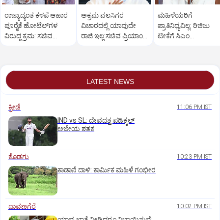
ರಾಜ್ಯಾದ್ಯಂತ ಕಳಪೆ ಆಹಾರ
ಅಕ್ರಮ ವಲಸಿಗರ
ಮಹಿಳೆಯರಿಗೆ
ಪೂರೈಕೆ ಹೋಟೆಲ್‌ಗಳ
ವಿಚಾರದಲ್ಲಿ ಯಾವುದೇ
ಪ್ರಾತಿನಿಧ್ಯವಿಲ್ಲ: ರಿಜಿಜು
ವಿರುದ್ಧ ಕ್ರಮ: ಸಚಿವ
ರಾಜಿ ಇಲ್ಲ:ಸಚಿವ ಪ್ರಿಯಾಂಕ್
ಟೀಕೆಗೆ ಸಿಎಂ
ಖಾದರ್
ಖರ್ಗೆ ಕಿಡಿ
ಡಿ.ಕೆ.ಶಿವಕುಮಾರ್
ತಿರುಗೇಟು
LATEST NEWS
ಕ್ರೀಡೆ
11:06 PM IST
IND vs SL: ದೇವದತ್ತ ಪಡಿಕ್ಕಲ್‌
ಅಜೇಯ ಶತಕ
ಕೊಡಗು
10:23 PM IST
ಕಾಡಾನೆ ದಾಳಿ: ಕಾರ್ಮಿಕ ಮಹಿಳೆ ಗಂಭೀರ
ದಾವಣಗೆರೆ
10:02 PM IST
ಯಾವ ಖಾತೆ ನೀಡಿದರೂ ನಿಭಾಯಿಸುವೆ: