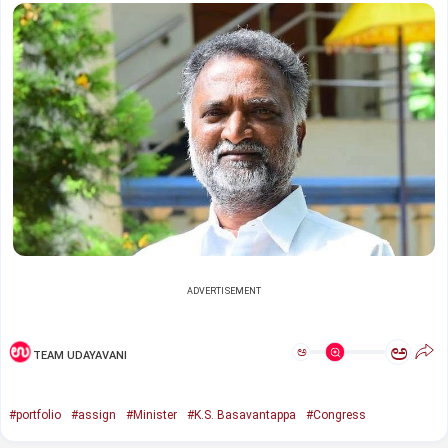
ADVERTISEMENT
ಅ
ಅ
TEAM UDAYAVANI
#portfolio
#assign
#Minister
#K.S. Basavantappa
#Congress