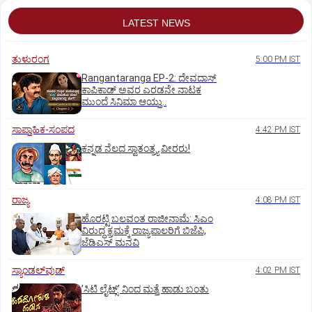
LATEST NEWS
ತುಳುರಂಗ
5:00 PM IST
Rangantaranga EP-2: ದೇವದಾಸ್
ಕಾಪಿಕಾಡ್‌ ಅವರ ಎರಡನೇ ನಾಟಕ
ಮುಂದೆ ಸಿನಿಮಾ ಆಯ್ತು..
ಸಾಪ್ತಾಹಿಕ-ಸಂಪದ
4:42 PM IST
ಕನ್ನಡ ನೆಲದ ಸ್ವಾತಂತ್ರ್ಯ ವೀರರು!
ರಾಜ್ಯ
4:08 PM IST
ಹೊರಟ್ಟಿ ಬಲವಂತ ರಾಜೀನಾಮೆ: ಸಿಎಂ
ವಿರುದ್ಧ ಕ್ರಮಕ್ಕೆ ರಾಜ್ಯಪಾಲರಿಗೆ ಬಿಜೆಪಿ,
ಜೆಡಿಎಸ್ ಮನವಿ
ಸ್ಯಾಂಡಲ್‌ವುಡ್‌
4:02 PM IST
ʼಸಿಟಿ ಲೈಟ್ಸ್‌ʼ ನಿಂದ ಮತ್ತೆ ಹಾಡು ಬಂತು