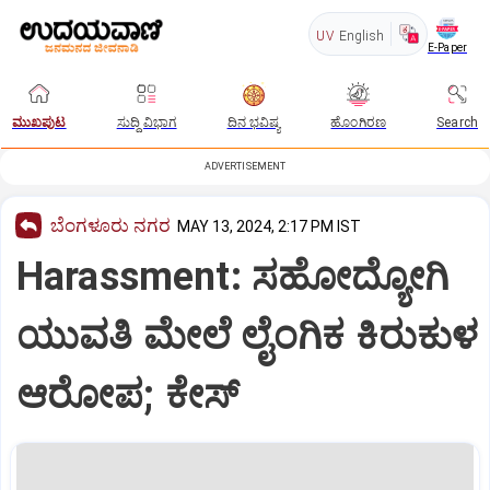
UV
English
E-Paper
ಮುಖಪುಟ
ಸುದ್ದಿ ವಿಭಾಗ
ದಿನ ಭವಿಷ್ಯ
ಹೊಂಗಿರಣ
Search
ADVERTISEMENT
ಬೆಂಗಳೂರು ನಗರ
MAY 13, 2024, 2:17 PM IST
Harassment: ಸಹೋದ್ಯೋಗಿ
ಯುವತಿ ಮೇಲೆ ಲೈಂಗಿಕ ಕಿರುಕುಳ
ಆರೋಪ; ಕೇಸ್‌