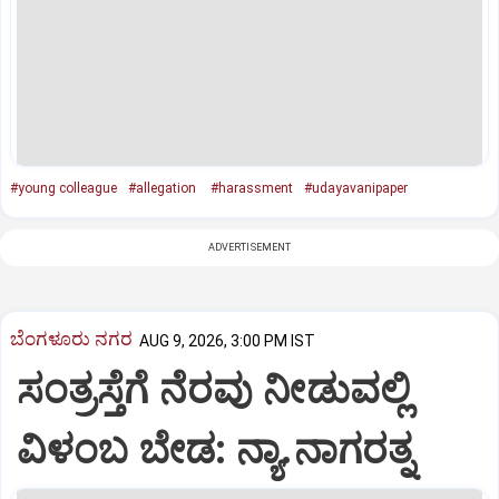
#young colleague
#allegation
#harassment
#udayavanipaper
ADVERTISEMENT
ಬೆಂಗಳೂರು ನಗರ
AUG 9, 2026, 3:00 PM IST
ಸಂತ್ರಸ್ತೆಗೆ ನೆರವು ನೀಡುವಲ್ಲಿ
ವಿಳಂಬ ಬೇಡ: ನ್ಯಾ.ನಾಗರತ್ನ