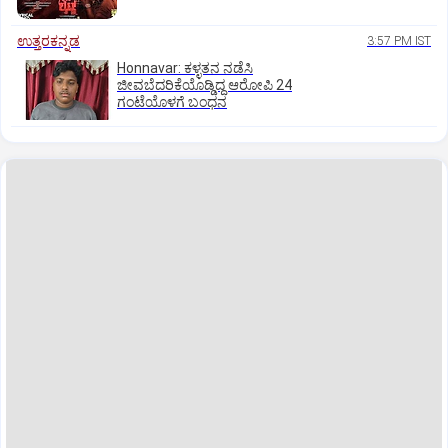
ಉತ್ತರಕನ್ನಡ
3:57 PM IST
Honnavar: ಕಳ್ಳತನ ನಡೆಸಿ
ಜೀವಬೆದರಿಕೆಯೊಡ್ಡಿದ್ದ ಆರೋಪಿ 24
ಗಂಟೆಯೊಳಗೆ ಬಂಧನ