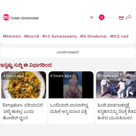
ಅ
ಅ
TEAM UDAYAVANI
#Motorists
#Nice toll
#H.D. Kumaraswamy
#Dk Shivakumar
#NICE road
ADVERTISEMENT
ಇನ್ನಷ್ಟು ಸುದ್ದಿ ಈ ವಿಭಾಗದಿಂದ
4 hours ago
6 hours ago
6 hours ago
Bengaluru: ಬಿರಿಯಾನಿಗೆ
ಒಂಟಿಯಾಗಿ ವಾಸವಾಗಿದ್ದ
ಹಿಂದಿ ಮಾತನಾಡದ್ದಕ್ಕೆ
‘ಚಟ್ನಿ ಹಾಕಿಲ್ಲ’ ಎಂದು
ಮಹಿಳೆ ಅಸ್ಥಿ ಪಂಜರ ಪತ್ತೆ
ಕನ್ನಡಿಗನನ್ನು ನೆಲಕ್ಕೆ ಕೆಡವ
ಹೋಟೆಲ್‌ ಧ್ವಂಸ
ತುಳಿದ ಯುವತಿಯರು!