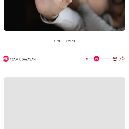
ADVERTISEMENT
ಅ
ಅ
TEAM UDAYAVANI