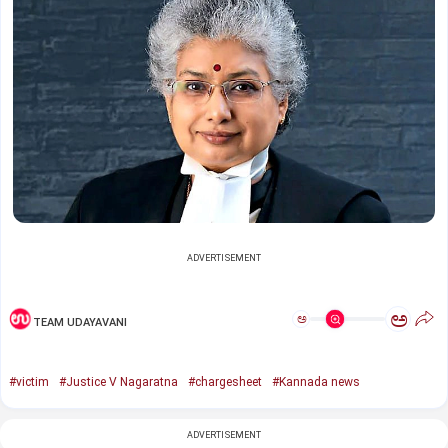
ADVERTISEMENT
ಅ
ಅ
TEAM UDAYAVANI
#victim
#Justice V Nagaratna
#chargesheet
#Kannada news
ADVERTISEMENT