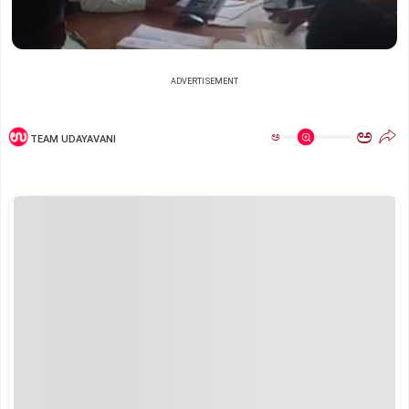
ADVERTISEMENT
ಅ
ಅ
TEAM UDAYAVANI