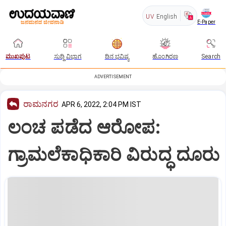
UV
English
E-Paper
ಮುಖಪುಟ
ಸುದ್ದಿ ವಿಭಾಗ
ದಿನ ಭವಿಷ್ಯ
ಹೊಂಗಿರಣ
Search
ADVERTISEMENT
ರಾಮನಗರ
APR 6, 2022, 2:04 PM IST
ಲಂಚ ಪಡೆದ ಆರೋಪ:
ಗ್ರಾಮಲೆಕಾಧಿಕಾರಿ ವಿರುದ್ಧ ದೂರು