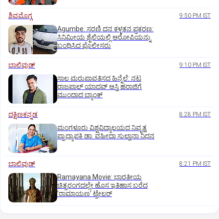
ಶಿವಮೊಗ್ಗ
9:50 PM IST
Agumbe: ಸರಣಿ ದನ ಕಳ್ಳತನ ಪ್ರಕರಣ:
ಸಿನಿಮೀಯ ಶೈಲಿಯಲ್ಲಿ ಆರೋಪಿಯನ್ನು
ಬಂಧಿಸಿದ ಪೊಲೀಸರು
ಬಾಲಿವುಡ್‌
9:10 PM IST
ಸಾಲ ಮರುಪಾವತಿಸದ ಹಿನ್ನೆಲೆ: ನಟ
ರಾಜಪಾಲ್ ಯಾದವ್‌ ಆಸ್ತಿ ಹರಾಜಿಗೆ
ಮುಂದಾದ ಬ್ಯಾಂಕ್
ದಕ್ಷಿಣಕನ್ನಡ
8:28 PM IST
ಮಂಗಳೂರು ವಿಶ್ವವಿದ್ಯಾಲಯದ ನಿವೃತ್ತ
ಪ್ರಾಧ್ಯಾಪಕಿ ಡಾ. ವಹೀದಾ ಸುಲ್ತಾನಾ ನಿಧನ
ಬಾಲಿವುಡ್‌
8:21 PM IST
Ramayana Movie: ಭಾರತೀಯ
ಚಿತ್ರರಂಗದಲ್ಲೇ ಹೊಸ ಇತಿಹಾಸ ಬರೆದ
ʼರಾಮಾಯಣʼ ಟ್ರೇಲರ್