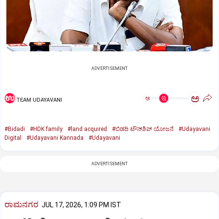
ADVERTISEMENT
ಅ
ಅ
TEAM UDAYAVANI
#Bidadi
#HDK family
#land acquired
#ಬಿಡದಿ ಟೌನ್‌ಶಿಪ್‌ ಯೋಜನೆ
#Udayavani
Digital
#Udayavani Kannada
#Udayavani
ADVERTISEMENT
ರಾಮನಗರ
JUL 17, 2026, 1:09 PM IST