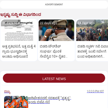
ADVERTISEMENT
ಇನ್ನಷ್ಟು ಸುದ್ದಿ ಈ ವಿಭಾಗದಿಂದ
21 days ago
22 days ago
24 days ago
ಅತ್ತ ಪ್ರತಿಭಟನೆ, ಇತ್ತ ಮತ್ತೆ 4
ಬಿಡದಿ ಟೌನ್‌ಶಿಪ್‌
ಬಿಡದಿ ಸ್ಮಾರ್ಟ್ ಸಿಟಿ ವಿವ
ಗ್ರಾಮ ಭೂಸ್ವಾಧೀನಕ್ಕೆ
ಸಂಘರ್ಷ: ಪೊರಕೆ
ತಾರಕಕ್ಕೆ: ಜಂಟಿ ಸರ್ವೇಗೆ
ಅಂತಿಮ ಅಧಿಸೂಚನೆ
ಸೇವೆಗೈದ 10+ ರೈತರ
ಬಂದ ಅಧಿಕಾರಿಗಳಿಗೆ
ವಿರುದ್ಧ ಕೊಲೆ ಯತ್ನ ಕೇಸ್‌
ಪೊರಕೆ ಏಟು
LATEST NEWS
ರಾಜ್ಯ
10:20 PM IST
ಅಧಿವೇಶನದಲ್ಲಿ ಸರಕಾರಕ್ಕೆ "ಪ್ರತ್ಯಸ್ತ್ರ':
ಇಂದು ಬಿಜೆಪಿ ಸಭೆ