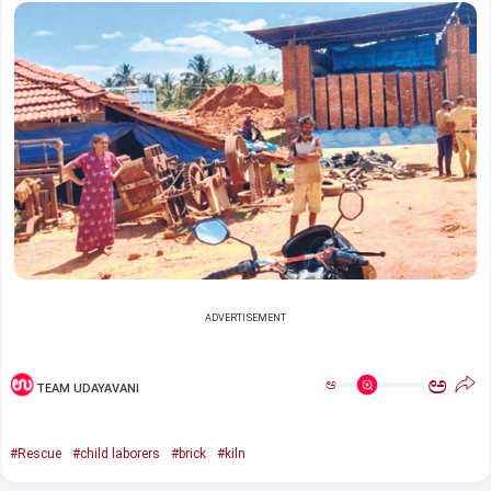
ADVERTISEMENT
ಅ
ಅ
TEAM UDAYAVANI
#Rescue
#child laborers
#brick
#kiln