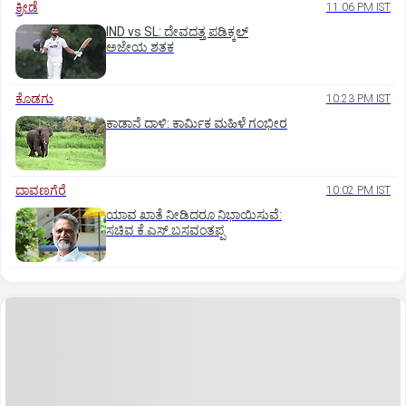
ಕ್ರೀಡೆ
11:06 PM IST
IND vs SL: ದೇವದತ್ತ ಪಡಿಕ್ಕಲ್‌
ಅಜೇಯ ಶತಕ
ಕೊಡಗು
10:23 PM IST
ಕಾಡಾನೆ ದಾಳಿ: ಕಾರ್ಮಿಕ ಮಹಿಳೆ ಗಂಭೀರ
ದಾವಣಗೆರೆ
10:02 PM IST
ಯಾವ ಖಾತೆ ನೀಡಿದರೂ ನಿಭಾಯಿಸುವೆ:
ಸಚಿವ ಕೆ.ಎಸ್.ಬಸವಂತಪ್ಪ