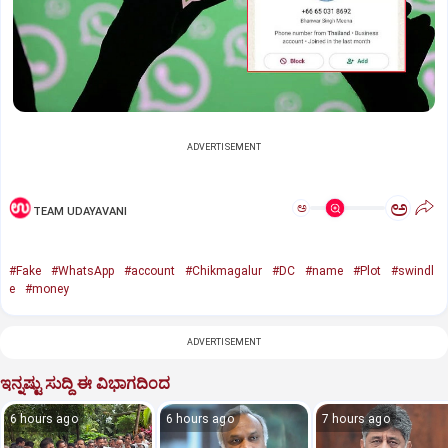
ADVERTISEMENT
ಅ
ಅ
TEAM UDAYAVANI
#Fake
#WhatsApp
#account
#Chikmagalur
#DC
#name
#Plot
#swindl
e
#money
ADVERTISEMENT
ಇನ್ನಷ್ಟು ಸುದ್ದಿ ಈ ವಿಭಾಗದಿಂದ
6 hours ago
6 hours ago
7 hours ago