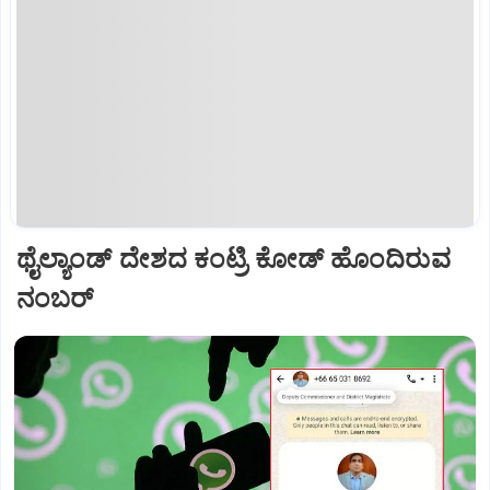
ಥೈಲ್ಯಾಂಡ್ ದೇಶದ ಕಂಟ್ರಿ ಕೋಡ್ ಹೊಂದಿರುವ
ನಂಬರ್‌