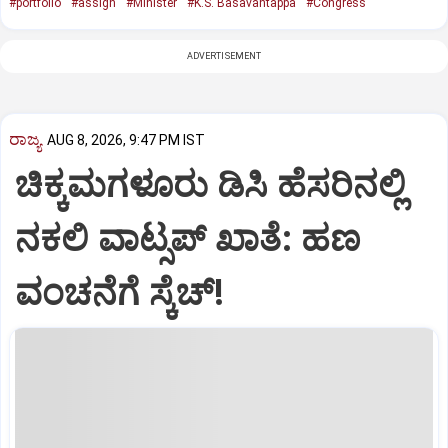
#portfolio
#assign
#Minister
#K.S. Basavantappa
#Congress
ADVERTISEMENT
ರಾಜ್ಯ
AUG 8, 2026, 9:47 PM IST
ಚಿಕ್ಕಮಗಳೂರು ಡಿಸಿ ಹೆಸರಿನಲ್ಲಿ
ನಕಲಿ ವಾಟ್ಸಪ್ ಖಾತೆ: ಹಣ
ವಂಚನೆಗೆ ಸ್ಕೆಚ್!