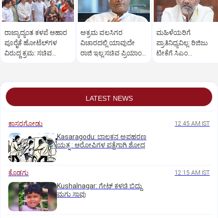
ರಾಜ್ಯಾದ್ಯಂತ ಕಳಪೆ ಆಹಾರ
ಅಕ್ರಮ ವಲಸಿಗರ
ಮಹಿಳೆಯರಿಗೆ
ಪೂರೈಕೆ ಹೋಟೆಲ್‌ಗಳ
ವಿಚಾರದಲ್ಲಿ ಯಾವುದೇ
ಪ್ರಾತಿನಿಧ್ಯವಿಲ್ಲ: ರಿಜಿಜು
ವಿರುದ್ಧ ಕ್ರಮ: ಸಚಿವ
ರಾಜಿ ಇಲ್ಲ:ಸಚಿವ ಪ್ರಿಯಾಂಕ್
ಟೀಕೆಗೆ ಸಿಎಂ
ಖಾದರ್
ಖರ್ಗೆ ಕಿಡಿ
ಡಿ.ಕೆ.ಶಿವಕುಮಾರ್
ತಿರುಗೇಟು
LATEST NEWS
ಕಾಸರಗೋಡು
12:45 AM IST
Kasaragodu: ಬಾಲಕನ ಅಪಹರಣ
ಯತ್ನ : ಆರೋಪಿಗಳ ಪತ್ತೆಗಾಗಿ ಶೋಧ
ಕೊಡಗು
12:15 AM IST
Kushalnagar: ಗೇಟ್ ಕಳಚಿ ಬಿದ್ದು
ಮಗು ಸಾವು