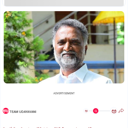
ADVERTISEMENT
ಅ
ಅ
TEAM UDAYAVANI