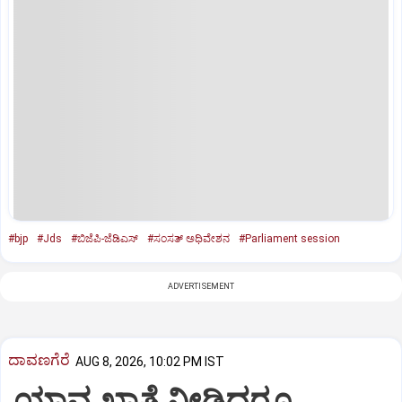
#bjp
#Jds
#ಬಿಜೆಪಿ-ಜೆಡಿಎಸ್‌
#ಸಂಸತ್‌ ಅಧಿವೇಶನ
#Parliament session
ADVERTISEMENT
ದಾವಣಗೆರೆ
AUG 8, 2026, 10:02 PM IST
ಯಾವ ಖಾತೆ ನೀಡಿದರೂ