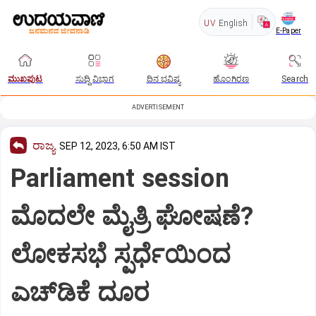
UV
English
E-Paper
ಮುಖಪುಟ
ಸುದ್ದಿ ವಿಭಾಗ
ದಿನ ಭವಿಷ್ಯ
ಹೊಂಗಿರಣ
Search
ADVERTISEMENT
ರಾಜ್ಯ
SEP 12, 2023, 6:50 AM IST
Parliament session
ಮೊದಲೇ ಮೈತ್ರಿ ಘೋಷಣೆ?
ಲೋಕಸಭೆ ಸ್ಪರ್ಧೆಯಿಂದ
ಎಚ್‌ಡಿಕೆ ದೂರ