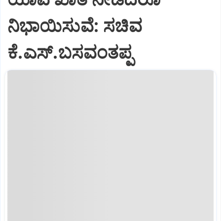
ನಿಭಾಯಿಸುವೆ: ಸಚಿವ
ಕೆ.ಎಸ್.ಬಸವಂತಪ್ಪ