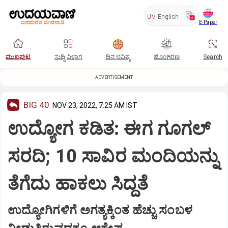
UV
English
E-Paper
ಮುಖಪುಟ
ಸುದ್ದಿ ವಿಭಾಗ
ದಿನ ಭವಿಷ್ಯ
ಹೊಂಗಿರಣ
Search
ADVERTISEMENT
BIG 40
NOV 23, 2022, 7:25 AM IST
ಉದ್ಯೋಗ ಕಡಿತ: ಈಗ ಗೂಗಲ್‌
ಸರದಿ; 10 ಸಾವಿರ ಮಂದಿಯನ್ನು
ತೆಗೆದು ಹಾಕಲು ಸಿದ್ದತೆ
ಉದ್ಯೋಗಿಗಳಿಗೆ ಅಗತ್ಯಕ್ಕಿಂತ ಹೆಚ್ಚು ಸಂಬಳ