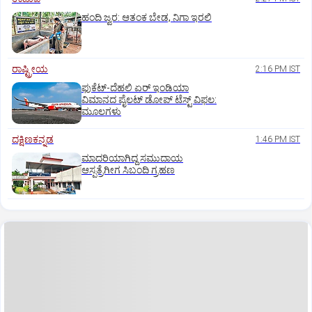
ಹಂದಿ ಜ್ವರ: ಆತಂಕ ಬೇಡ, ನಿಗಾ ಇರಲಿ
ರಾಷ್ಟ್ರೀಯ
2:16 PM IST
ಫುಕೆಟ್‌-ದೆಹಲಿ ಏರ್‌ ಇಂಡಿಯಾ
ವಿಮಾನದ ಪೈಲಟ್‌ ಡೋಪ್‌ ಟೆಸ್ಟ್‌ ವಿಫಲ:
ಮೂಲಗಳು
ದಕ್ಷಿಣಕನ್ನಡ
1:46 PM IST
ಮಾದರಿಯಾಗಿದ್ದ ಸಮುದಾಯ
ಆಸ್ಪತ್ರೆಗೀಗ ಸಿಬಂದಿ ಗ್ರಹಣ