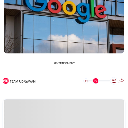
ADVERTISEMENT
ಅ
ಅ
TEAM UDAYAVANI