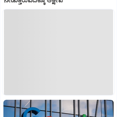
ನೀಡುತ್ತಿರುವದಕ್ಕೂ ಆಕ್ಷೇಪ