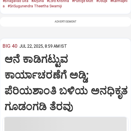
#Bhagavad Gita
#Arjuna
#Lord Krishna
#Puttige Mutt
#Udupi
#Karmaphl
a
#SriSugunendra Theertha Swamiji
ADVERTISEMENT
BIG 40
JUL 22, 2025, 8:59 AM IST
ಆನೆ ಕಾಡಿಗಟ್ಟುವ
ಕಾರ್ಯಾಚರಣೆಗೆ ಅಡ್ಡಿ;
ಪೆರಿಯಶಾಂತಿ ಬಳಿಯ ಅನಧಿಕೃತ
ಗೂಡಂಗಡಿ ತೆರವು