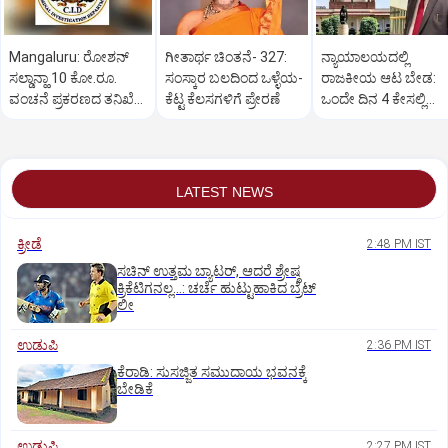
Mangaluru: ರೋಶನ್‌
ಗೀತಾರ್ಥ ಚಿಂತನೆ- 327:
ನ್ಯಾಯಾಲಯದಲ್ಲಿ
ಸಲ್ಡಾನ್ಹಾ 10 ಕೋ.ರೂ.
ಸಂಸ್ಕಾರ ಬಲದಿಂದ ಒಳ್ಳೆಯ-
ರಾಜಕೀಯ ಆಟ ಬೇಡ:
ವಂಚನೆ ಪ್ರಕರಣದ ತನಿಖೆ
ಕೆಟ್ಟ ಕೆಲಸಗಳಿಗೆ ಪ್ರೇರಣೆ
ಒಂದೇ ದಿನ 4 ಕೇಸಲ್ಲಿ
ಸಿಐಡಿಗೆ ವರ್ಗ
ಸುಪ್ರೀಂಕೋರ್ಟ್‌ ಅಭಿಮ
LATEST NEWS
ಕ್ರೀಡೆ
2:48 PM IST
ಸಚಿನ್‌ ಉತ್ತಮ ಬ್ಯಾಟರ್‌, ಆದರೆ ಶ್ರೇಷ್ಠ
ಕ್ರಿಕೆಟಿಗನಲ್ಲ…: ಚರ್ಚೆ ಹುಟ್ಟುಹಾಕಿದ ಬ್ರೆಟ್‌
ಲೀ
ಉಡುಪಿ
2:36 PM IST
ಕೆರಾಡಿ: ಸುಸಜ್ಜಿತ ಸಮುದಾಯ ಭವನಕ್ಕೆ
ಬೇಡಿಕೆ
ಉಡುಪಿ
2:27 PM IST