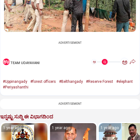
ADVERTISEMENT
ಅ
ಅ
TEAM UDAYAVANI
#Uppinangady
#forest officers
#Belthangady
#Reserve Forest
#elephant
#Periyashanthi
ADVERTISEMENT
ಇನ್ನಷ್ಟು ಸುದ್ದಿ ಈ ವಿಭಾಗದಿಂದ
1 year ago
1 year ago
1 year ago