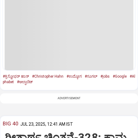
#ಕ್ರಿಸ್ಟೋಫ‌ರ್‌ ಹಾನ್‌
#Christopher Hahn
#ಉದ್ಯೋಗ
#ಗೂಗಲ್‌
#jobs
#Google
#Al
phabet
#ಆಲ್ಫಾಬೆಟ್‌
ADVERTISEMENT
BIG 40
JUL 23, 2025, 12:41 AM IST
ಗೀತಾರ್ಥ ಚಿಂತನೆ-328: ಕಾಮ