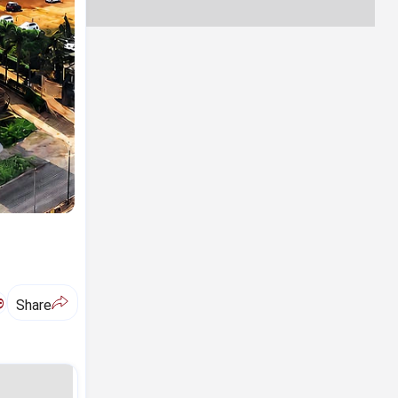
ಅ
Share