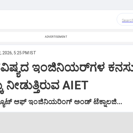
Searc
ADVERTISEMENT
, 2026, 5:25 PM IST
ಭವಿಷ್ಯದ ಇಂಜಿನಿಯರ್‌ಗಳ ಕನಸು
ು ನೀಡುತ್ತಿರುವ AIET
ಿಟ್ಯೂಟ್ ಆಫ್ ಇಂಜಿನಿಯರಿಂಗ್ ಅಂಡ್ ಟೆಕ್ನಾಲಜಿ...