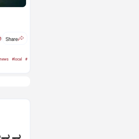
ಅ
Share
news
#local
#