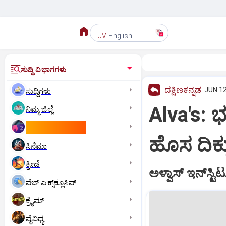
English
UV
ಸುದ್ದಿ ವಿಭಾಗಗಳು
ದಕ್ಷಿಣಕನ್ನಡ
JUN 12
ಸುದ್ದಿಗಳು
Alva's: 
ನಿಮ್ಮ ಜಿಲ್ಲೆ
ಕಾಮನ್‌ ವೆಲ್ತ್‌ ಗೇಮ್ಸ್‌
ಹೊಸ ದಿಕ್ಕ
ಸಿನೆಮಾ
ಕ್ರೀಡೆ
ಅಳ್ವಾಸ್ ಇನ್‌ಸ್ಟ
ವೆಬ್ ಎಕ್ಸ್‌ಕ್ಲೂಸಿವ್
ಕ್ರೈಮ್
ವೈವಿಧ್ಯ