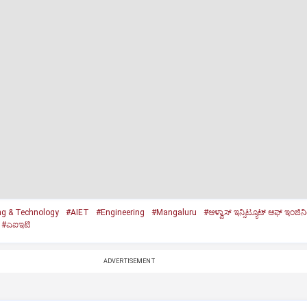
ing & Technology
#AIET
#Engineering
#Mangaluru
#ಆಳ್ವಾಸ್‌ ಇನ್ಸಿಟ್ಯೂಟ್‌ ಆಫ್‌ ಇಂಜಿನ
#ಎಐಇಟಿ
ADVERTISEMENT