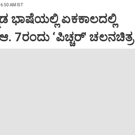
 6:50 AM IST
ನಡ ಭಾಷೆಯಲ್ಲಿ ಏಕಕಾಲದಲ್ಲಿ
ಆ. 7ರಂದು ‘ಪಿಚ್ಚರ್‌' ಚಲನಚಿತ್ರ 