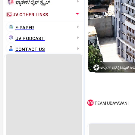
ಫ್ಯಾಶನ್/ಲೈಫ್‌ ಸ್ಟೈಲ್
UV OTHER LINKS
E-PAPER
UV PODCAST
CONTACT US
ಅಳ್ವಾಸ್ ಇನ್‌ಸ್ಟಿಟ್ಯೂಟ್ 
TEAM UDAYAVANI