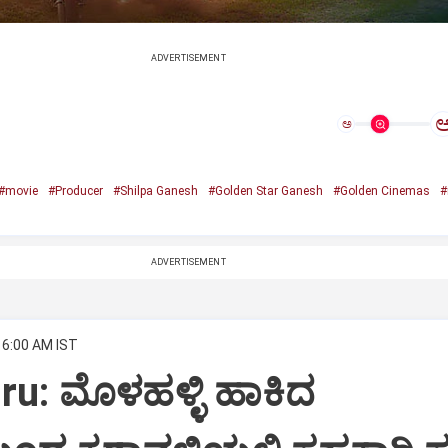
ADVERTISEMENT
ಅ
#movie
#Producer
#Shilpa Ganesh
#Golden Star Ganesh
#Golden Cinemas
#
ADVERTISEMENT
 6:00 AM IST
u: ಮೊಳಹಳ್ಳಿ ಹಾಕಿದ