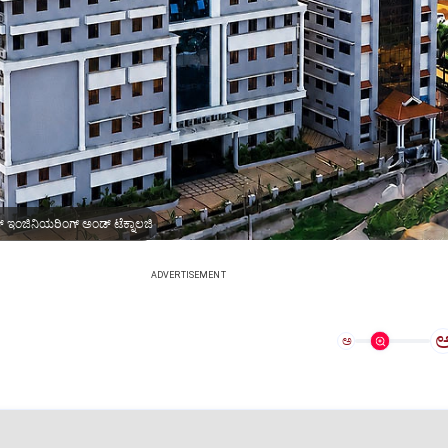
ಆಫ್ ಇಂಜಿನಿಯರಿಂಗ್ ಅಂಡ್ ಟೆಕ್ನಾಲಜಿ
ADVERTISEMENT
ಅ