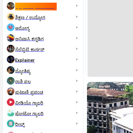
ಇಸ್ರೇಲ್- ಇರಾನ್‌ ಯುದ್ಧ
ಶಿಕ್ಷಣ / ಉದ್ಯೋಗ
ಆರೋಗ್ಯ
ಅನಿವಾಸಿ ಕನ್ನಡಿಗ
ಸೆಲೆಬ್ರಿಟಿ ಕಾರ್ನರ್‌
Explainer
ಜ್ಯೋತಿಷ್ಯ
ರಾಶಿ ಫಲ
ಪುಟಾಣಿ ಪ್ರಪಂಚ
ವೀಡಿಯೊ ಗ್ಯಾಲರಿ
ಫೋಟೋ ಗ್ಯಾಲರಿ
ರೀಲ್ಸ್