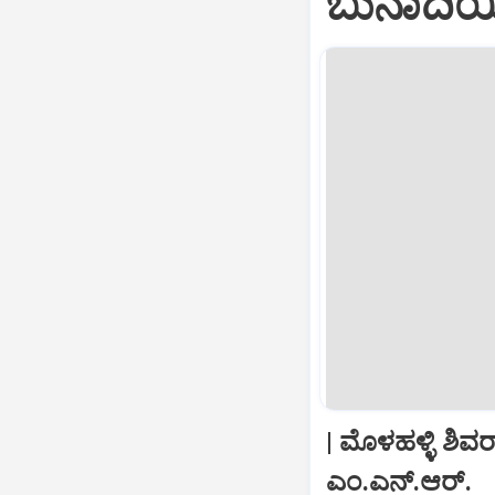
ಬುನಾದಿಯ
| ಮೊಳಹಳ್ಳಿ ಶಿ
ಎಂ.ಎನ್‌.ಆರ್‌.