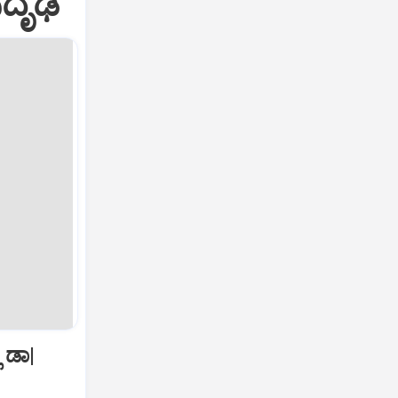
ಸದೃಢ
 ಡಾ|