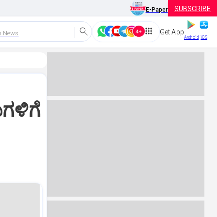
SUBSCRIBE
E-Paper
Get App
h News
Android
iOS
ಗಳಿಗೆ