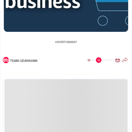
ADVERTISEMENT
ಅ
ಅ
TEAM UDAYAVANI