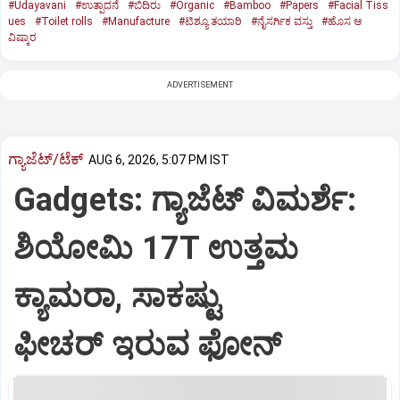
#Udayavani
#ಉತ್ಪಾದನೆ
#ಬಿದಿರು
#Organic
#Bamboo
#Papers
#Facial Tiss
ues
#Toilet rolls
#Manufacture
#ಟಿಶ್ಯೂ ತಯಾರಿ
#ನೈಸರ್ಗಿಕ ವಸ್ತು
#ಹೊಸ ಆ
ವಿಷ್ಕಾರ
ADVERTISEMENT
ಗ್ಯಾಜೆಟ್/ಟೆಕ್
AUG 6, 2026, 5:07 PM IST
Gadgets: ಗ್ಯಾಜೆಟ್ ವಿಮರ್ಶೆ:
ಶಿಯೋಮಿ 17T ಉತ್ತಮ
ಕ್ಯಾಮರಾ, ಸಾಕಷ್ಟು
ಫೀಚರ್ ಇರುವ ಫೋನ್