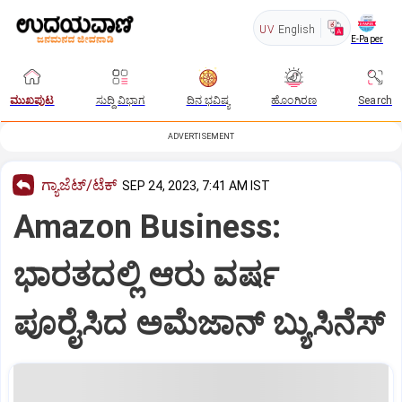
UV
English
E-Paper
ಮುಖಪುಟ
ಸುದ್ದಿ ವಿಭಾಗ
ದಿನ ಭವಿಷ್ಯ
ಹೊಂಗಿರಣ
Search
ADVERTISEMENT
ಗ್ಯಾಜೆಟ್/ಟೆಕ್
SEP 24, 2023, 7:41 AM IST
Amazon Business:
ಭಾರತದಲ್ಲಿ ಆರು ವರ್ಷ
ಪೂರೈಸಿದ ಅಮೆಜಾನ್ ಬ್ಯುಸಿನೆಸ್