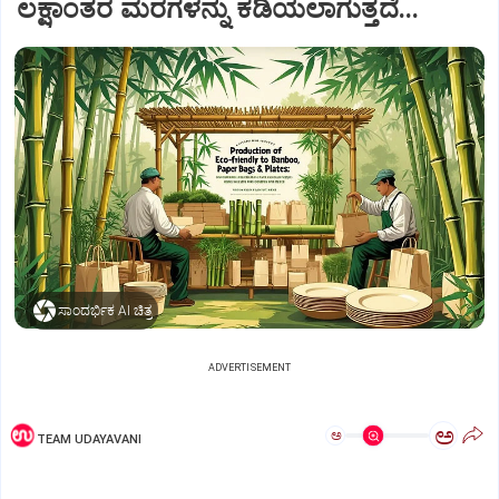
ಲಕ್ಷಾಂತರ ಮರಗಳನ್ನು ಕಡಿಯಲಾಗುತ್ತದೆ...
ಸಾಂದರ್ಭಿಕ AI ಚಿತ್ರ
ADVERTISEMENT
ಅ
ಅ
TEAM UDAYAVANI