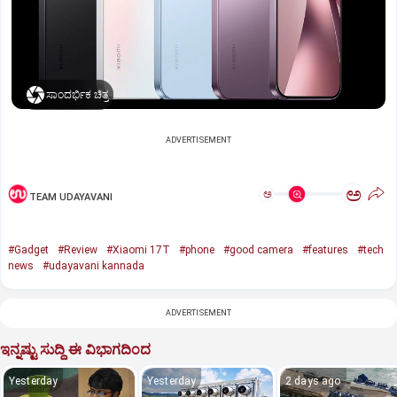
ಸಾಂದರ್ಭಿಕ ಚಿತ್ರ
ADVERTISEMENT
ಅ
ಅ
TEAM UDAYAVANI
#Gadget
#Review
#Xiaomi 17T
#phone
#good camera
#features
#tech
news
#udayavani kannada
ADVERTISEMENT
ಇನ್ನಷ್ಟು ಸುದ್ದಿ ಈ ವಿಭಾಗದಿಂದ
Yesterday
Yesterday
2 days ago