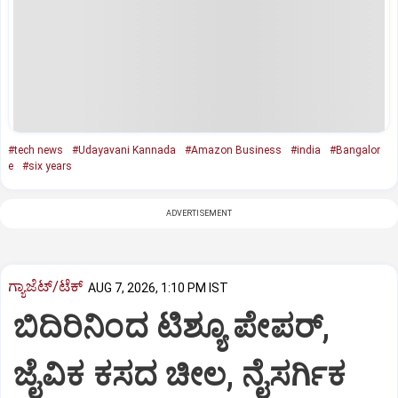
#tech news
#Udayavani Kannada
#Amazon Business
#india
#Bangalor
e
#six years
ADVERTISEMENT
ಗ್ಯಾಜೆಟ್/ಟೆಕ್
AUG 7, 2026, 1:10 PM IST
ಬಿದಿರಿನಿಂದ ಟಿಶ್ಯೂ ಪೇಪರ್‌,
ಜೈವಿಕ ಕಸದ ಚೀಲ, ನೈಸರ್ಗಿಕ