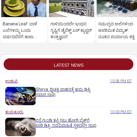
Banana Leaf: ಬಾಳೆ
ಗಾಳಿಯಿಂದಲೇ ಇಂಧನ
ಸಮುದ್ರದ ಅಲೆಗಳಿಂದ
ಎಲೆಗಳನ್ನು ಒಂದು
ಸೃಷ್ಟಿಗೆ ಡೈರೆಕ್ಟ್ ಏರ್‌ ಕ್ಯಾಪ್ಟರ್
ಅಪರಿಮಿತ ವಿದ್ಯುತ್‌:
ವರ್ಷದವೆರೆಗೆ ತಾಜಾ
ತಂತ್ರಜ್ಞಾನ!
ನೂತನ ಪರ್ಯಾಯ ಶಕ್ತಿ
ಇರುವಂತೆ ರಕ್ಷಿಸಬಹುದು!
LATEST NEWS
ಉಡುಪಿ
10:08 PM IST
Shirva: ದ್ವಿಚಕ್ರ ವಾಹನಕ್ಕೆ ಕಾರು ಢಿಕ್ಕಿ;
ಸವಾರ ಸಾವು
ತುಮಕೂರು
10:00 PM IST
ರಸ್ತೆ ಗುಂಡಿ ತಪ್ಪಿಸಲು ಹೋಗಿ ಬೈಕ್‌ಗೆ
ಲಾರಿ ಡಿಕ್ಕಿ, ನವವಿವಾಹಿತೆ ಸ್ಥಳದಲ್ಲೇ ಸಾವು