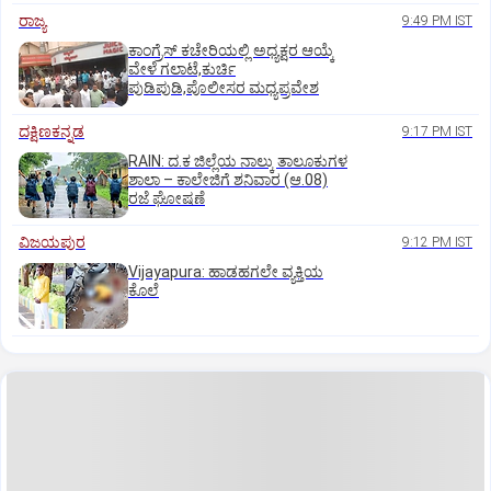
ರಾಜ್ಯ
9:49 PM IST
ಕಾಂಗ್ರೆಸ್ ಕಚೇರಿಯಲ್ಲಿ ಅಧ್ಯಕ್ಷರ ಆಯ್ಕೆ
ವೇಳೆ ಗಲಾಟೆ,ಕುರ್ಚಿ
ಪುಡಿಪುಡಿ,ಪೊಲೀಸರ ಮಧ್ಯಪ್ರವೇಶ
ದಕ್ಷಿಣಕನ್ನಡ
9:17 PM IST
RAIN: ದ.ಕ ಜಿಲ್ಲೆಯ ನಾಲ್ಕು ತಾಲೂಕುಗಳ
ಶಾಲಾ – ಕಾಲೇಜಿಗೆ ಶನಿವಾರ (ಆ.08)
ರಜೆ ಘೋಷಣೆ
ವಿಜಯಪುರ
9:12 PM IST
Vijayapura: ಹಾಡಹಗಲೇ ವ್ಯಕ್ತಿಯ
ಕೊಲೆ