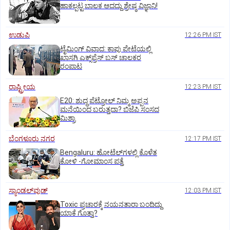
ಹಾಕಲ್ಪಟ್ಟ ಬಾಲಕ ಆದದ್ದು ಶ್ರೇಷ್ಠ ವಿಜ್ಞಾನಿ!
ಉಡುಪಿ
12:26 PM IST
ಟೈಮಿಂಗ್‌ ವಿವಾದ: ಕಾಪು ಪೇಟೆಯಲ್ಲಿ
ಖಾಸಗಿ ಎಕ್ಸ್‌ಪ್ರೆಸ್ ಬಸ್‌ ಚಾಲಕರ
ರಂಪಾಟ
ರಾಷ್ಟ್ರೀಯ
12:23 PM IST
E20: ಶುದ್ಧ ಪೆಟ್ರೋಲ್ ನಿಮ್ಮ ಅಪ್ಪನ
ಮನೆಯಿಂದ ಬರುತ್ತದಾ? ಬಿಜೆಪಿ ಸಂಸದ
ಮಿಶ್ರಾ
ಬೆಂಗಳೂರು ನಗರ
12:17 PM IST
Bengaluru: ಹೋಟೆಲ್‌ಗ‌ಳಲ್ಲಿ ಕೊಳೆತ
ಕೋಳಿ -ಗೋಮಾಂಸ ಪತ್ತೆ
ಸ್ಯಾಂಡಲ್‌ವುಡ್‌
12:03 PM IST
Toxic ಪ್ರಚಾರಕ್ಕೆ ನಯನತಾರಾ ಬಂದಿದ್ದು
ಯಾಕೆ ಗೊತ್ತಾ?