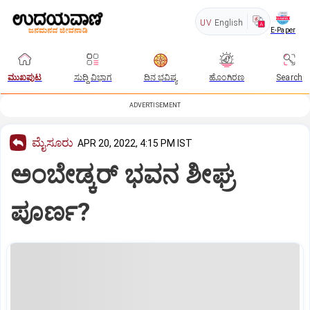
UV
English
E-Paper
ಮುಖಪುಟ
ಸುದ್ದಿ ವಿಭಾಗ
ದಿನ ಭವಿಷ್ಯ
ಹೊಂಗಿರಣ
Search
ADVERTISEMENT
ಮೈಸೂರು
APR 20, 2022, 4:15 PM IST
ಅಂಬೇಡ್ಕರ್‌ ಭವನ ಶೀಘ್ರ
ಪೂರ್ಣ?