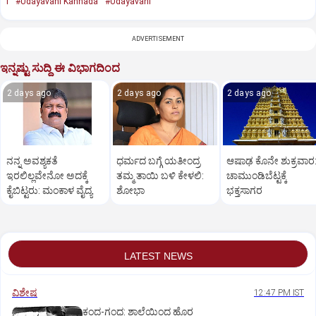
l
#Udayavani Kannada
#Udayavani
ADVERTISEMENT
ಇನ್ನಷ್ಟು ಸುದ್ದಿ ಈ ವಿಭಾಗದಿಂದ
2 days ago
2 days ago
2 days ago
ನನ್ನ ಅವಶ್ಯಕತೆ
ಧರ್ಮದ ಬಗ್ಗೆ ಯತೀಂದ್ರ
ಆಷಾಢ ಕೊನೇ ಶುಕ್ರವಾರ
ಇರಲಿಲ್ಲವೇನೋ ಅದಕ್ಕೆ
ತಮ್ಮ ತಾಯಿ ಬಳಿ ಕೇಳಲಿ:
ಚಾಮುಂಡಿಬೆಟ್ಟಕ್ಕೆ
ಕೈಬಿಟ್ಟರು: ಮಂಕಾಳ ವೈದ್ಯ
ಶೋಭಾ
ಭಕ್ತಸಾಗರ
LATEST NEWS
ವಿಶೇಷ
12:47 PM IST
ಕಂದ-ಗಂಧ: ಶಾಲೆಯಿಂದ ಹೊರ