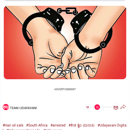
ADVERTISEMENT
ಅ
ಅ
TEAM UDAYAVANI
#Hair oil sale
#South Africa
#arrested
#ಕೇಶ ತೈಲ ಮಾರಾಟ
#Udayavani Digita