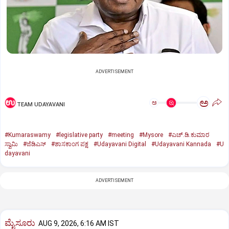
ADVERTISEMENT
ಅ
ಅ
TEAM UDAYAVANI
#Kumaraswamy
#legislative party
#meeting
#Mysore
#ಎಚ್‌.ಡಿ.ಕುಮಾರ
ಸ್ವಾಮಿ
#ಜೆಡಿಎಸ್‌
#ಶಾಸಕಾಂಗ ಪಕ್ಷ
#Udayavani Digital
#Udayavani Kannada
#U
dayavani
ADVERTISEMENT
ಮೈಸೂರು
AUG 9, 2026, 6:16 AM IST