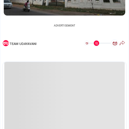
ADVERTISEMENT
ಅ
ಅ
TEAM UDAYAVANI