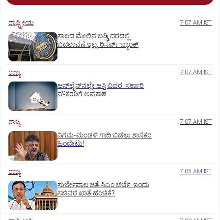
ರಾಷ್ಟ್ರೀಯ
7:07 AM IST
ಸಾಲದ ಮೇಲಿನ ಬಡ್ಡಿ ದರದಲ್ಲಿ
ಬದಲಾವಣೆ ಇಲ್ಲ: ರಿಸರ್ವ್‌ ಬ್ಯಾಂಕ್‌
ರಾಜ್ಯ
7:07 AM IST
ಆನ್‌ಲೈನ್‌ನಲ್ಲೇ ಆಸ್ತಿ ವಿವರ: ಸರ್ಕಾರಿ
ನೌಕರರಿಗೆ ಅವಕಾಶ
ರಾಜ್ಯ
7:07 AM IST
ನಿಗಮ-ಮಂಡಳಿ ಗಾದಿ ಬಿಡಲು ಶಾಸಕರ
ಹಿಂದೇಟು!
ರಾಜ್ಯ
7:05 AM IST
ಸುರ್ಜೇವಾಲ ಜತೆ ಸಿಎಂ ಚರ್ಚೆ: ಇಂದು
ಸಚಿವರ ಖಾತೆ ಹಂಚಿಕೆ?