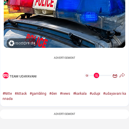
ಸಾಂದರ್ಭಿಕ ಚಿತ್ರ
ADVERTISEMENT
ಅ
ಅ
TEAM UDAYAVANI
#Nitte
#Attack
#gambling
#den
#news
#karkala
#udupi
#udayavani ka
nnada
ADVERTISEMENT