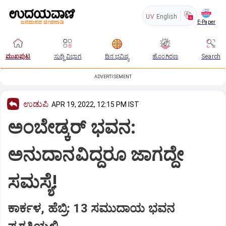
UV
English
E-Paper
ಮುಖಪುಟ
ಸುದ್ದಿ ವಿಭಾಗ
ದಿನ ಭವಿಷ್ಯ
ಹೊಂಗಿರಣ
Search
ADVERTISEMENT
ಉಡುಪಿ
APR 19, 2022, 12:15 PM IST
ಅಂಬೇಡ್ಕರ್‌ ಭವನ:
ಅನುದಾನವಿದ್ದರೂ ಜಾಗದ್ದೇ
ಸಮಸ್ಯೆ!
ಕಾರ್ಕಳ, ಹೆಬ್ರಿ: 13 ಸಮುದಾಯ ಭವನ