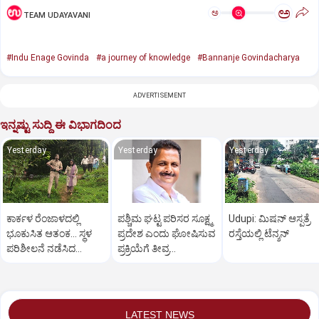
ಅ
ಅ
TEAM UDAYAVANI
#Indu Enage Govinda
#a journey of knowledge
#Bannanje Govindacharya
ADVERTISEMENT
ಇನ್ನಷ್ಟು ಸುದ್ದಿ ಈ ವಿಭಾಗದಿಂದ
Yesterday
Yesterday
Yesterday
ಕಾರ್ಕಳ ರೆಂಜಾಳದಲ್ಲಿ
ಪಶ್ಚಿಮ ಘಟ್ಟ ಪರಿಸರ ಸೂಕ್ಷ್ಮ
Udupi: ಮಿಷನ್‌ ಆಸ್ಪತ್ರೆ
ಭೂಕುಸಿತ ಆತಂಕ... ಸ್ಥಳ
ಪ್ರದೇಶ ಎಂದು ಘೋಷಿಸುವ
ರಸ್ತೆಯಲ್ಲಿ ಟೆನ್ಶನ್‌
ಪರಿಶೀಲನೆ ನಡೆಸಿದ
ಪ್ರಕ್ರಿಯೆಗೆ ತೀವ್ರ
ಜಿಲ್ಲಾಧಿಕಾರಿ
ವಿರೋಧ:ಮುನಿಯಾಲು
LATEST NEWS