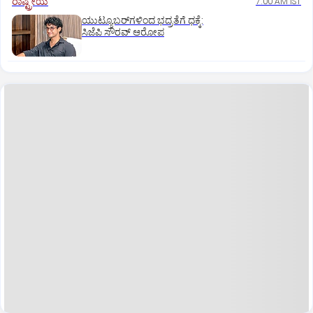
ರಾಷ್ಟ್ರೀಯ
7:00 AM IST
ಯುಟ್ಯೂಬರ್‌ಗಳಿಂದ ಭದ್ರತೆಗೆ ಧಕ್ಕೆ:
ಸಿಜೆಪಿ ಸೌರವ್‌ ಆರೋಪ