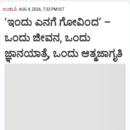
ಉಡುಪಿ
AUG 4, 2026, 7:32 PM IST
‘ಇಂದು ಎನಗೆ ಗೋವಿಂದ’ –
ಒಂದು ಜೀವನ, ಒಂದು
ಜ್ಞಾನಯಾತ್ರೆ, ಒಂದು ಆತ್ಮಜಾಗೃತಿ