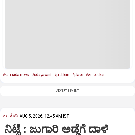
#kannada news
#udayavani
#problem
#place
#Ambedkar
ADVERTISEMENT
ಉಡುಪಿ
AUG 5, 2026, 12:45 AM IST
ನಿಟ್ಟೆ : ಜುಗಾರಿ ಅಡ್ಡೆಗೆ ದಾಳಿ