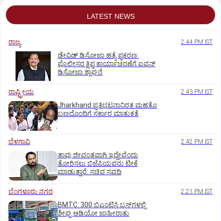
LATEST NEWS
ರಾಜ್ಯ
2:44 PM IST
ಡೇವಿಡ್ ಡಿಸೋಜಾ ಹತ್ಯೆ ಪ್ರಕರಣ:
ಪೊಲೀಸರ ಕ್ಷಿಪ್ರ ಕಾರ್ಯಾಚರಣೆಗೆ ಐವನ್
ಡಿಸೋಜಾ ಶ್ಲಾಘನೆ
ರಾಷ್ಟ್ರೀಯ
2:43 PM IST
Jharkhand:ಪ್ರತಿಭಟನಾನಿರತ ಮಹತೊ
ಬಣದೊಂದಿಗೆ ಸರ್ಕಾರ ಮಾತುಕತೆ
ಬೆಳಗಾವಿ
2:42 PM IST
ತಾವು ಜೀವಂತವಾಗಿ ಇದ್ದೇವೆಂದು
ತೋರಿಸಲು ಬಿಜೆಪಿಯವರು ಟೀಕೆ
ಮಾಡುತ್ತಾರೆ: ಸಚಿವ ಸವದಿ
ಬೆಂಗಳೂರು ನಗರ
2:21 PM IST
BMTC: 300 ಬಿಎಂಟಿಸಿ ಬಸ್‌ಗಳಲ್ಲಿ
ಶೀಘ್ರ ಆಡಿಯೋ ಜಾಹೀರಾತು