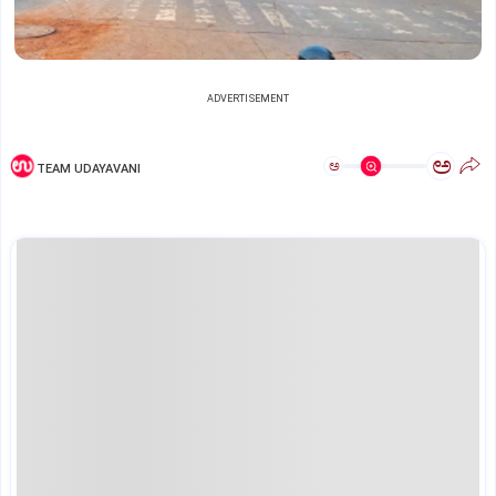
ADVERTISEMENT
ಅ
ಅ
TEAM UDAYAVANI