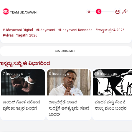
ಅ
ಅ
TEAM UDAYAVANI
#Udayavani Digital
#Udayavani
#Udayavani Kannada
#ಆಳ್ವಾಸ್‌ ಪ್ರಗತಿ 2026
#Alvas Pragathi 2026
ADVERTISEMENT
ಇನ್ನಷ್ಟು ಸುದ್ದಿ ಈ ವಿಭಾಗದಿಂದ
7 hours ago
8 hours ago
10 hours ago
ಕಾಯರ್ ಗೋಳಿ ದರೋಡೆ
ರಾಜ್ಯದೆಲ್ಲೆಡೆ ಆಹಾರ
ಮಾದಕ ವಸ್ತು ಸೇವನೆ:
ಪ್ರಕರಣ: ಇಬ್ಬರ ಬಂಧನ
ಸುರಕ್ಷೆಗೆ ಅಗತ್ಯ ಕ್ರಮ: ಸಚಿವ
ನಾಲ್ಕು ಮಂದಿ ಬಂಧನ
ಖಾದರ್