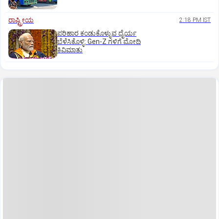
ರಾಷ್ಟ್ರೀಯ
2:18 PM IST
ಪರಿಹಾರ ಕಂಡುಕೊಳ್ಳುವ ಧೈರ್ಯ
ಬೆಳೆಸಿಕೊಳ್ಳಿ: Gen-Z ಗಳಿಗೆ ಮೋದಿ
ಕಿವಿಮಾತು