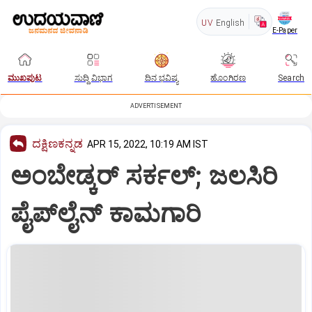
UV
English
E-Paper
ಮುಖಪುಟ
ಸುದ್ದಿ ವಿಭಾಗ
ದಿನ ಭವಿಷ್ಯ
ಹೊಂಗಿರಣ
Search
ADVERTISEMENT
ದಕ್ಷಿಣಕನ್ನಡ
APR 15, 2022, 10:19 AM IST
ಅಂಬೇಡ್ಕರ್‌ ಸರ್ಕಲ್‌; ಜಲಸಿರಿ
ಪೈಪ್‌ಲೈನ್‌ ಕಾಮಗಾರಿ