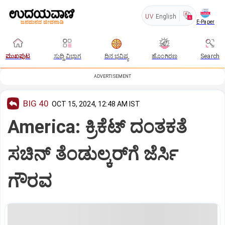
UV
English
E-Paper
ಮುಖಪುಟ
ಸುದ್ದಿ ವಿಭಾಗ
ದಿನ ಭವಿಷ್ಯ
ಹೊಂಗಿರಣ
Search
ADVERTISEMENT
BIG 40
OCT 15, 2024, 12:48 AM IST
America: ಕ್ರಿಕೆಟ್‌ ದಂತಕತೆ
ಸಚಿನ್‌ ತೆಂಡುಲ್ಕರ್‌ಗೆ ಜೆರ್ಸಿ
ಗೌರವ