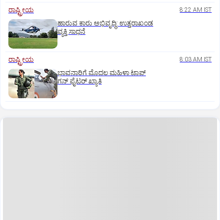
ರಾಷ್ಟ್ರೀಯ
8:22 AM IST
ಹಾರುವ ಕಾರು ಅಭಿವೃದ್ಧಿ: ಉತ್ತರಾಖಂಡ
ವ್ಯಕ್ತಿ ಸಾಧನೆ
ರಾಷ್ಟ್ರೀಯ
8:03 AM IST
ಭಾವನಾರಿಗೆ ಮೊದಲ ಮಹಿಳಾ ಟಾಪ್‌
ಗನ್‌ ಫೈಟರ್‌ ಖ್ಯಾತಿ