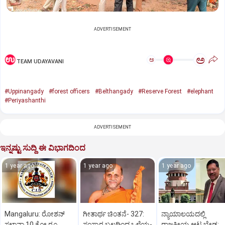
ADVERTISEMENT
ಅ
ಅ
TEAM UDAYAVANI
#Uppinangady
#forest officers
#Belthangady
#Reserve Forest
#elephant
#Periyashanthi
ADVERTISEMENT
ಇನ್ನಷ್ಟು ಸುದ್ದಿ ಈ ವಿಭಾಗದಿಂದ
1 year ago
1 year ago
1 year ago
Mangaluru: ರೋಶನ್‌
ಗೀತಾರ್ಥ ಚಿಂತನೆ- 327:
ನ್ಯಾಯಾಲಯದಲ್ಲಿ
ಸಲ್ಡಾನ್ಹಾ 10 ಕೋ.ರೂ.
ಸಂಸ್ಕಾರ ಬಲದಿಂದ ಒಳ್ಳೆಯ-
ರಾಜಕೀಯ ಆಟ ಬೇಡ: