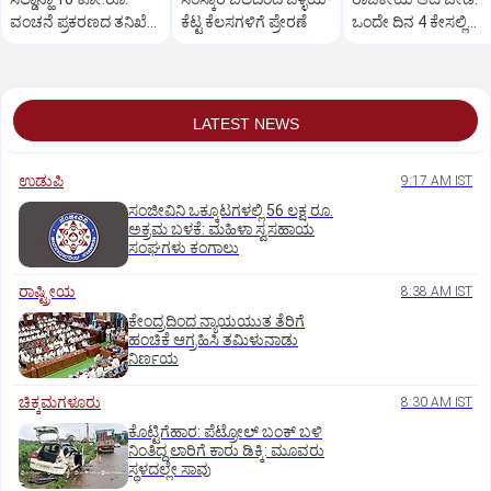
ವಂಚನೆ ಪ್ರಕರಣದ ತನಿಖೆ
ಕೆಟ್ಟ ಕೆಲಸಗಳಿಗೆ ಪ್ರೇರಣೆ
ಒಂದೇ ದಿನ 4 ಕೇಸಲ್ಲಿ
ಸಿಐಡಿಗೆ ವರ್ಗ
ಸುಪ್ರೀಂಕೋರ್ಟ್‌ ಅಭಿಮ
LATEST NEWS
ಉಡುಪಿ
9:17 AM IST
ಸಂಜೀವಿನಿ ಒಕ್ಕೂಟಗಳಲ್ಲಿ 56 ಲಕ್ಷ ರೂ.
ಅಕ್ರಮ ಬಳಕೆ: ಮಹಿಳಾ ಸ್ವಸಹಾಯ
ಸಂಘಗಳು ಕಂಗಾಲು
ರಾಷ್ಟ್ರೀಯ
8:38 AM IST
ಕೇಂದ್ರದಿಂದ ನ್ಯಾಯಯುತ ತೆರಿಗೆ
ಹಂಚಿಕೆ ಆಗ್ರಹಿಸಿ ತಮಿಳುನಾಡು
ನಿರ್ಣಯ
ಚಿಕ್ಕಮಗಳೂರು
8:30 AM IST
ಕೊಟ್ಟಿಗೆಹಾರ: ಪೆಟ್ರೋಲ್ ಬಂಕ್ ಬಳಿ
ನಿಂತಿದ್ದ ಲಾರಿಗೆ ಕಾರು ಡಿಕ್ಕಿ: ಮೂವರು
ಸ್ಥಳದಲ್ಲೇ ಸಾವು