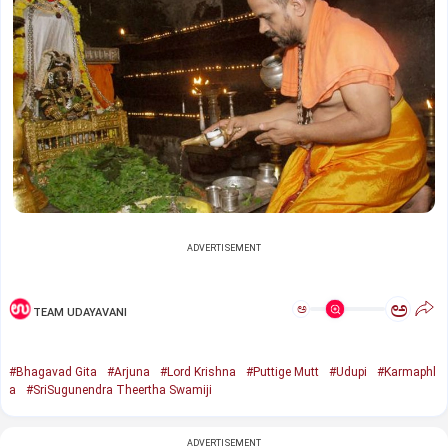
ADVERTISEMENT
ಅ
ಅ
TEAM UDAYAVANI
#Bhagavad Gita
#Arjuna
#Lord Krishna
#Puttige Mutt
#Udupi
#Karmaphl
a
#SriSugunendra Theertha Swamiji
ADVERTISEMENT