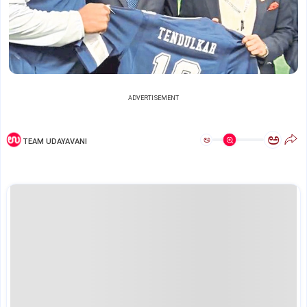
ADVERTISEMENT
ಅ
ಅ
TEAM UDAYAVANI