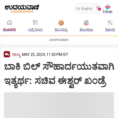
UV
English
E-Paper
ಮುಖಪುಟ
ಸುದ್ದಿ ವಿಭಾಗ
ದಿನ ಭವಿಷ್ಯ
ಹೊಂಗಿರಣ
Search
ADVERTISEMENT
ರಾಜ್ಯ
MAY 25, 2024, 11:30 PM IST
ಬಾಕಿ ಬಿಲ್‌ ಸೌಹಾರ್ದಯುತವಾಗಿ
ಇತ್ಯರ್ಥ: ಸಚಿವ ಈಶ್ವರ್‌ ಖಂಡ್ರೆ