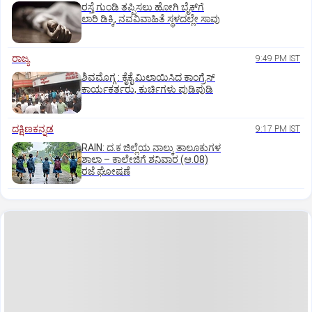
ರಸ್ತೆ ಗುಂಡಿ ತಪ್ಪಿಸಲು ಹೋಗಿ ಬೈಕ್‌ಗೆ
ಲಾರಿ ಡಿಕ್ಕಿ, ನವವಿವಾಹಿತೆ ಸ್ಥಳದಲ್ಲೇ ಸಾವು
ರಾಜ್ಯ
9:49 PM IST
ಶಿವಮೊಗ್ಗ : ಕೈಕೈ ಮಿಲಾಯಿಸಿದ ಕಾಂಗ್ರೆಸ್
ಕಾರ್ಯಕರ್ತರು, ಕುರ್ಚಿಗಳು ಪುಡಿಪುಡಿ
ದಕ್ಷಿಣಕನ್ನಡ
9:17 PM IST
RAIN: ದ.ಕ ಜಿಲ್ಲೆಯ ನಾಲ್ಕು ತಾಲೂಕುಗಳ
ಶಾಲಾ – ಕಾಲೇಜಿಗೆ ಶನಿವಾರ (ಆ.08)
ರಜೆ ಘೋಷಣೆ