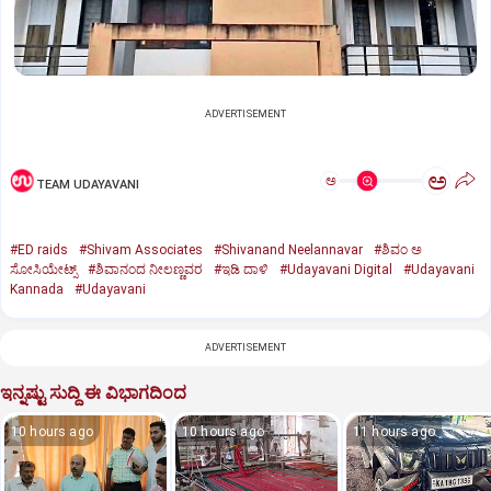
ADVERTISEMENT
ಅ
ಅ
TEAM UDAYAVANI
#ED raids
#Shivam Associates
#Shivanand Neelannavar
#ಶಿವಂ ಅ
ಸೋಸಿಯೇಟ್ಸ್
#ಶಿವಾನಂದ ನೀಲಣ್ಣವರ
#ಇಡಿ ದಾಳಿ
#Udayavani Digital
#Udayavani
Kannada
#Udayavani
ADVERTISEMENT
ಇನ್ನಷ್ಟು ಸುದ್ದಿ ಈ ವಿಭಾಗದಿಂದ
10 hours ago
10 hours ago
11 hours ago