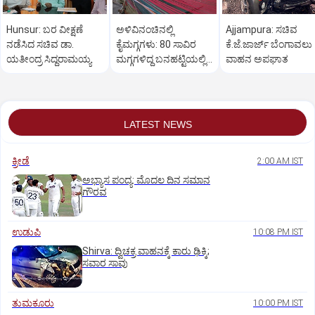
Hunsur: ಬರ ವೀಕ್ಷಣೆ
ಅಳಿವಿನಂಚಿನಲ್ಲಿ
Ajjampura: ಸಚಿವ
ನಡೆಸಿದ ಸಚಿವ ಡಾ.
ಕೈಮಗ್ಗಗಳು: 80 ಸಾವಿರ
ಕೆ.ಜೆ.ಜಾರ್ಜ್ ಬೆಂಗಾವಲು
ಯತೀಂದ್ರ ಸಿದ್ದರಾಮಯ್ಯ
ಮಗ್ಗಗಳಿದ್ದ ಬನಹಟ್ಟಿಯಲ್ಲಿ
ವಾಹನ ಅಪಘಾತ
ಉಳಿದಿರುವುದು ಕೇವಲ 18!
LATEST NEWS
ಕ್ರೀಡೆ
2:00 AM IST
ಅಭ್ಯಾಸ ಪಂದ್ಯ: ಮೊದಲ ದಿನ ಸಮಾನ
ಗೌರವ
ಉಡುಪಿ
10:08 PM IST
Shirva: ದ್ವಿಚಕ್ರ ವಾಹನಕ್ಕೆ ಕಾರು ಢಿಕ್ಕಿ;
ಸವಾರ ಸಾವು
ತುಮಕೂರು
10:00 PM IST