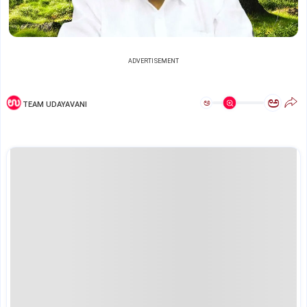
ADVERTISEMENT
ಅ
ಅ
TEAM UDAYAVANI