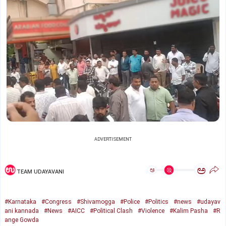
ADVERTISEMENT
ಅ
ಅ
TEAM UDAYAVANI
#Karnataka
#Congress
#Shivamogga
#Police
#Politics
#news
#udayav
ani kannada
#News
#AICC
#Political Clash
#Violence
#Kalim Pasha
#R
ange Gowda