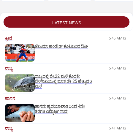
ಇಲಾಖೆ ಎಚ್ಚರಿಕೆ
LATEST NEWS
ಕ್ರೀಡೆ
6:48 AM IST
ಜೆಮಿಮಾ ಹಂಡ್ರೆಡ್‌ ಕೂಟದಿಂದ ಔಟ್‌
ರಾಜ್ಯ
6:45 AM IST
ರಾಜ್ಯದಲ್ಲಿ ಶೇ.22 ಮಳೆ ಕೊರತೆ:
ಬೆಳಗಾವಿಯಲ್ಲಿ ಮಾತ್ರ ಶೇ.25 ಹೆಚ್ಚುವರಿ
ಮಳೆ
ಹಾಸನ
6:45 AM IST
ಹಾಸನ: ಹೃದಯಾಘಾತದಿಂದ 4ನೇ
ತರಗತಿ ವಿದ್ಯಾರ್ಥಿ ಸಾವು
ರಾಜ್ಯ
6:41 AM IST