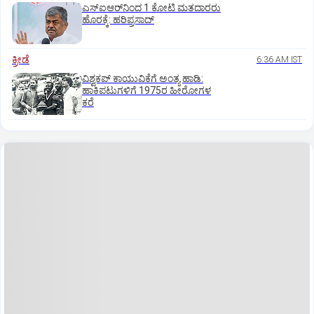
ಎಸ್‌ಐಆರ್‌ನಿಂದ 1 ಕೋಟಿ ಮತದಾರರು
ಹೊರಕ್ಕೆ: ಹರಿಪ್ರಸಾದ್‌
ಕ್ರೀಡೆ
6:36 AM IST
ವಿಶ್ವಕಪ್‌ ಕಾಯುವಿಕೆಗೆ ಅಂತ್ಯ ಹಾಡಿ:
ಹಾಕಿಪಟುಗಳಿಗೆ 1975ರ ಹೀರೋಗಳ
ಕರೆ