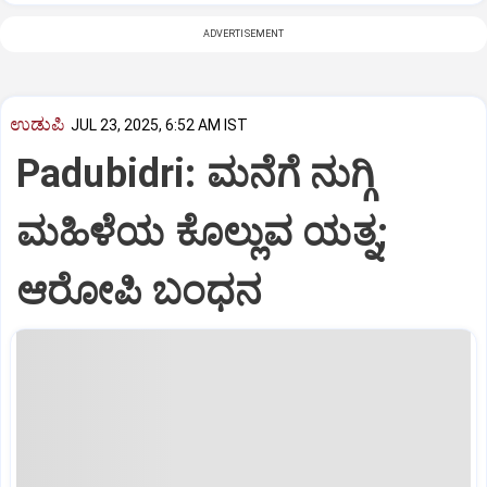
ADVERTISEMENT
ಉಡುಪಿ
JUL 23, 2025, 6:52 AM IST
Padubidri: ಮನೆಗೆ ನುಗ್ಗಿ
ಮಹಿಳೆಯ ಕೊಲ್ಲುವ ಯತ್ನ;
ಆರೋಪಿ ಬಂಧನ