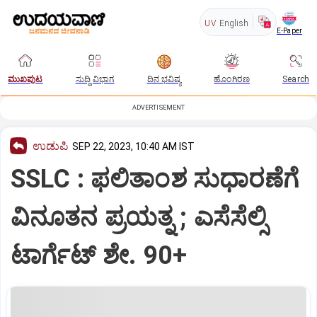
UV
English
E-Paper
ಮುಖಪುಟ
ಸುದ್ದಿ ವಿಭಾಗ
ದಿನ ಭವಿಷ್ಯ
ಹೊಂಗಿರಣ
Search
ADVERTISEMENT
ಉಡುಪಿ
SEP 22, 2023, 10:40 AM IST
SSLC : ಫ‌ಲಿತಾಂಶ ಸುಧಾರಣೆಗೆ
ವಿನೂತನ ಪ್ರಯತ್ನ ; ಎಸೆಸೆಲ್ಸಿ
ಟಾರ್ಗೆಟ್‌ ಶೇ. 90+