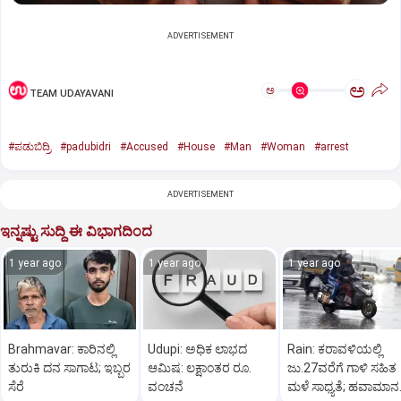
ADVERTISEMENT
ಅ
ಅ
TEAM UDAYAVANI
#ಪಡುಬಿದ್ರಿ
#padubidri
#Accused
#House
#Man
#Woman
#arrest
ADVERTISEMENT
ಇನ್ನಷ್ಟು ಸುದ್ದಿ ಈ ವಿಭಾಗದಿಂದ
1 year ago
1 year ago
1 year ago
Brahmavar: ಕಾರಿನಲ್ಲಿ
Udupi: ಅಧಿಕ ಲಾಭದ
Rain: ಕರಾವಳಿಯಲ್ಲಿ
ತುರುಕಿ ದನ ಸಾಗಾಟ; ಇಬ್ಬರ
ಆಮಿಷ: ಲಕ್ಷಾಂತರ ರೂ.
ಜು.27ವರೆಗೆ ಗಾಳಿ ಸಹಿತ
ಸೆರೆ
ವಂಚನೆ
ಮಳೆ ಸಾಧ್ಯತೆ; ಹವಾಮಾನ