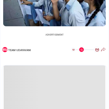
ADVERTISEMENT
ಅ
ಅ
TEAM UDAYAVANI