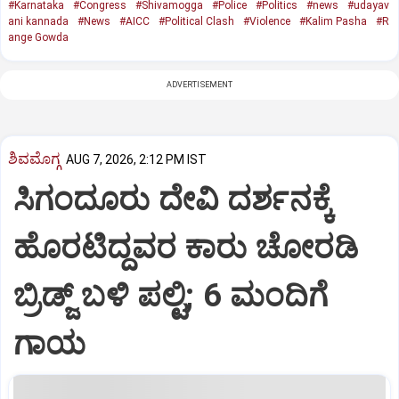
#Karnataka
#Congress
#Shivamogga
#Police
#Politics
#news
#udayav
ani kannada
#News
#AICC
#Political Clash
#Violence
#Kalim Pasha
#R
ange Gowda
ADVERTISEMENT
ಶಿವಮೊಗ್ಗ
AUG 7, 2026, 2:12 PM IST
ಸಿಗಂದೂರು ದೇವಿ ದರ್ಶನಕ್ಕೆ
ಹೊರಟಿದ್ದವರ ಕಾರು ಚೋರಡಿ
ಬ್ರಿಡ್ಜ್ ಬಳಿ ಪಲ್ಟಿ; 6 ಮಂದಿಗೆ
ಗಾಯ