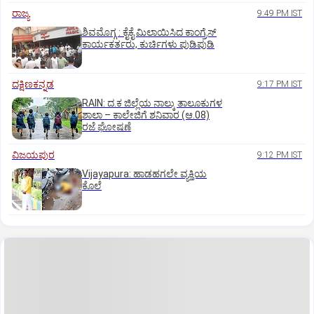
ರಾಜ್ಯ
9:49 PM IST
ಶಿವಮೊಗ್ಗ : ಕೈಕೈ ಮಿಲಾಯಿಸಿದ ಕಾಂಗ್ರೆಸ್
ಕಾರ್ಯಕರ್ತರು, ಕುರ್ಚಿಗಳು ಪುಡಿಪುಡಿ
ದಕ್ಷಿಣಕನ್ನಡ
9:17 PM IST
RAIN: ದ.ಕ ಜಿಲ್ಲೆಯ ನಾಲ್ಕು ತಾಲೂಕುಗಳ
ಶಾಲಾ – ಕಾಲೇಜಿಗೆ ಶನಿವಾರ (ಆ.08)
ರಜೆ ಘೋಷಣೆ
ವಿಜಯಪುರ
9:12 PM IST
Vijayapura: ಹಾಡಹಗಲೇ ವ್ಯಕ್ತಿಯ
ಕೊಲೆ