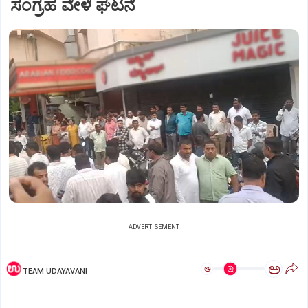
ಸಂಗ್ರಹ ವೇಳೆ ಘಟನೆ
ADVERTISEMENT
ಅ
ಅ
TEAM UDAYAVANI