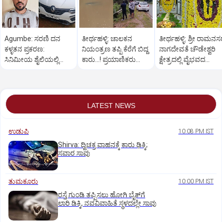
Agumbe: ಸರಣಿ ದನ
ತೀರ್ಥಹಳ್ಳಿ: ಚಾಲಕನ
ತೀರ್ಥಹಳ್ಳಿ: ಶ್ರೀ ರಾಮನ
ಕಳ್ಳತನ ಪ್ರಕರಣ:
ನಿಯಂತ್ರಣ ತಪ್ಪಿ ಕೆರೆಗೆ ಬಿದ್ದ
ನಾಗದೇವತೆ ಚೌಡೇಶ್ವರಿ
ಸಿನಿಮೀಯ ಶೈಲಿಯಲ್ಲಿ
ಕಾರು...! ಪ್ರಯಾಣಿಕರು
ಕ್ಷೇತ್ರದಲ್ಲಿ ವೈಭವದ
ಆರೋಪಿಯನ್ನು ಬಂಧಿಸಿದ
ಪಾರು
ಮಂಡಲ ಪೂಜೆ,ರಂಗಪೂಜ
ಪೊಲೀಸರು
LATEST NEWS
ಉಡುಪಿ
10:08 PM IST
Shirva: ದ್ವಿಚಕ್ರ ವಾಹನಕ್ಕೆ ಕಾರು ಢಿಕ್ಕಿ;
ಸವಾರ ಸಾವು
ತುಮಕೂರು
10:00 PM IST
ರಸ್ತೆ ಗುಂಡಿ ತಪ್ಪಿಸಲು ಹೋಗಿ ಬೈಕ್‌ಗೆ
ಲಾರಿ ಡಿಕ್ಕಿ, ನವವಿವಾಹಿತೆ ಸ್ಥಳದಲ್ಲೇ ಸಾವು