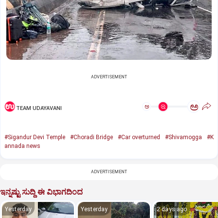
ADVERTISEMENT
ಅ
ಅ
TEAM UDAYAVANI
#Sigandur Devi Temple
#Choradi Bridge
#Car overturned
#Shivamogga
#K
annada news
ADVERTISEMENT
ಇನ್ನಷ್ಟು ಸುದ್ದಿ ಈ ವಿಭಾಗದಿಂದ
Yesterday
Yesterday
2 days ago