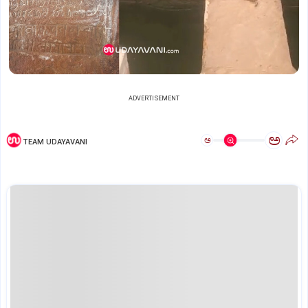
ADVERTISEMENT
ಅ
ಅ
TEAM UDAYAVANI