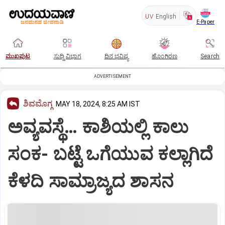
UV
English
E-Paper
ಮುಖಪುಟ
ಸುದ್ದಿ ವಿಭಾಗ
ದಿನ ಭವಿಷ್ಯ
ಹೊಂಗಿರಣ
Search
ADVERTISEMENT
ಶಿವಮೊಗ್ಗ
MAY 18, 2024, 8:25 AM IST
ಅವ್ಯವಸ್ಥೆ… ಕಾಶಿಯಲ್ಲಿ ಕಾಲು
ಸಂಕ- ಬಟ್ಟೆ ಒಗೆಯುವ ಕಲ್ಲಾಗಿದೆ
ಕೆಳದಿ ಸಾಮ್ರಾಜ್ಯದ ಶಾಸನ