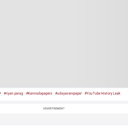
‌
#riyan parag
#Kannadapapers
#udayavanipaper
#YouTube History Leak
ADVERTISEMENT