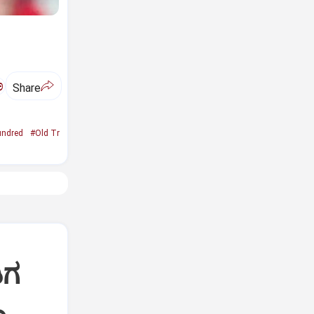
ಅ
Share
ndred
#Old Tr
ಿಗ