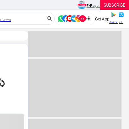
SUBSCRIBE
E-Paper
Get App
h News
Android
iOS
‌
ು