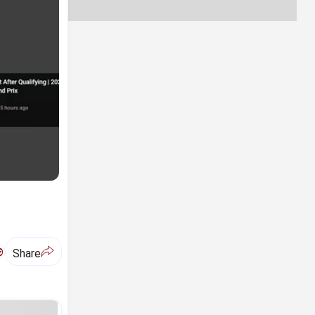
ಅ
Share