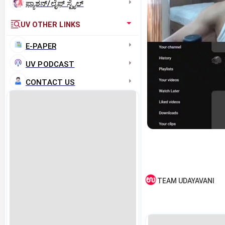
ಫ್ಯಾಶನ್/ಲೈಫ್‌ ಸ್ಟೈಲ್
UV OTHER LINKS
E-PAPER
UV PODCAST
CONTACT US
TEAM UDAYAVANI