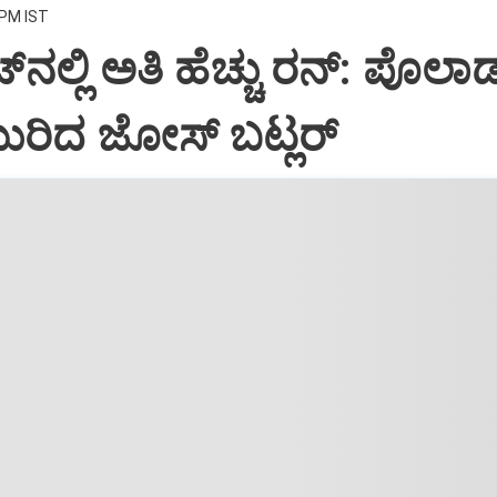
 PM IST
ೆಟ್‌ನಲ್ಲಿ ಅತಿ ಹೆಚ್ಚು ರನ್: ಪೊಲಾರ
ುರಿದ ಜೋಸ್ ಬಟ್ಲರ್