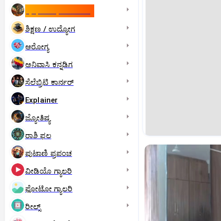
ಇಸ್ರೇಲ್- ಇರಾನ್‌ ಯುದ್ಧ
ಶಿಕ್ಷಣ / ಉದ್ಯೋಗ
ಆರೋಗ್ಯ
ಅನಿವಾಸಿ ಕನ್ನಡಿಗ
ಸೆಲೆಬ್ರಿಟಿ ಕಾರ್ನರ್‌
Explainer
ಜ್ಯೋತಿಷ್ಯ
ರಾಶಿ ಫಲ
ಪುಟಾಣಿ ಪ್ರಪಂಚ
ವೀಡಿಯೊ ಗ್ಯಾಲರಿ
ಫೋಟೋ ಗ್ಯಾಲರಿ
ರೀಲ್ಸ್