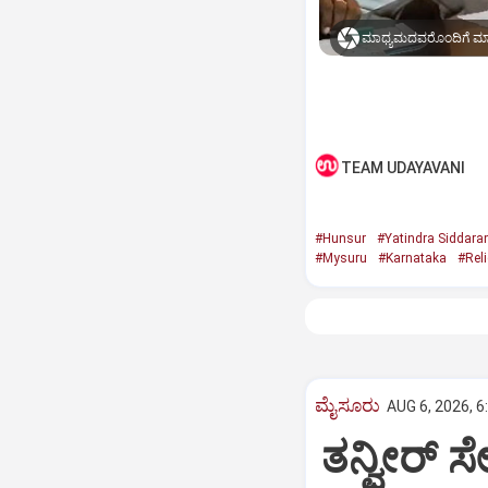
TEAM UDAYAVANI
#Hunsur
#Yatindra Siddar
#Mysuru
#Karnataka
#Reli
ಮೈಸೂರು
AUG 6, 2026, 6
ತನ್ವೀರ್‌ ಸೇ