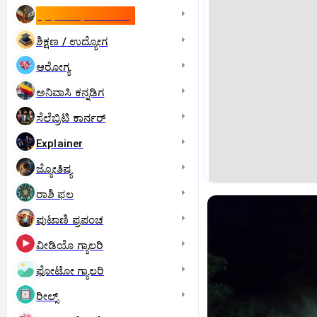
ಇಸ್ರೇಲ್- ಇರಾನ್‌ ಯುದ್ಧ
ಶಿಕ್ಷಣ / ಉದ್ಯೋಗ
ಆರೋಗ್ಯ
ಅನಿವಾಸಿ ಕನ್ನಡಿಗ
ಸೆಲೆಬ್ರಿಟಿ ಕಾರ್ನರ್‌
Explainer
ಜ್ಯೋತಿಷ್ಯ
ರಾಶಿ ಫಲ
ಪುಟಾಣಿ ಪ್ರಪಂಚ
ವೀಡಿಯೊ ಗ್ಯಾಲರಿ
ಫೋಟೋ ಗ್ಯಾಲರಿ
ರೀಲ್ಸ್