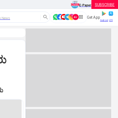
SUBSCRIBE
E-Paper
Get App
h News
Android
iOS
ರು
ಾಯ