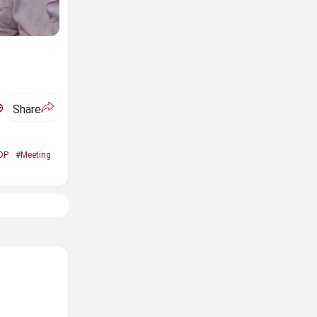
ಅ
Share
DP
#Meeting