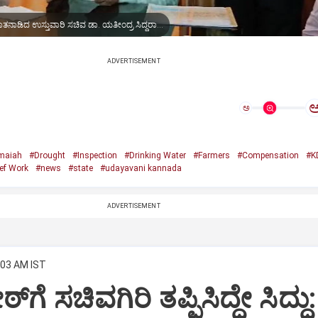
ಮಾಧ್ಯಮದವರೊಂದಿಗೆ ಮಾತನಾಡಿದ ಉಸ್ತುವಾರಿ ಸಚಿವ ಡಾ. ಯತೀಂದ್ರ ಸಿದ್ದರಾಮಯ್ಯ
ADVERTISEMENT
ಅ
amaiah
#Drought
#Inspection
#Drinking Water
#Farmers
#Compensation
#K
ef Work
#news
#state
#udayavani kannada
ADVERTISEMENT
:03 AM IST
ಠ್‌ಗೆ ಸಚಿವಗಿರಿ ತಪ್ಪಿಸಿದ್ದೇ ಸಿದ್ದು: