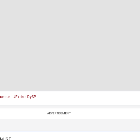
unsur
#Excise DySP
ADVERTISEMENT
PM IST