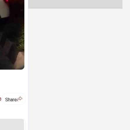
ಅ
Share