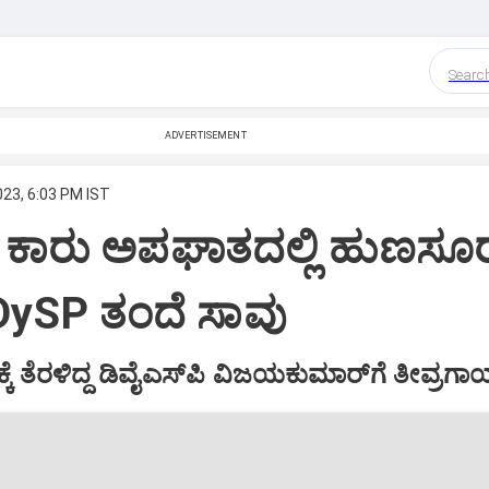
Searc
ADVERTISEMENT
023, 6:03 PM IST
; ಕಾರು ಅಪಘಾತದಲ್ಲಿ ಹುಣಸೂ
DySP ತಂದೆ ಸಾವು
ಕ್ಕೆ ತೆರಳಿದ್ದ ಡಿವೈಎಸ್‌ಪಿ ವಿಜಯಕುಮಾರ್‌ಗೆ ತೀವ್ರಗ