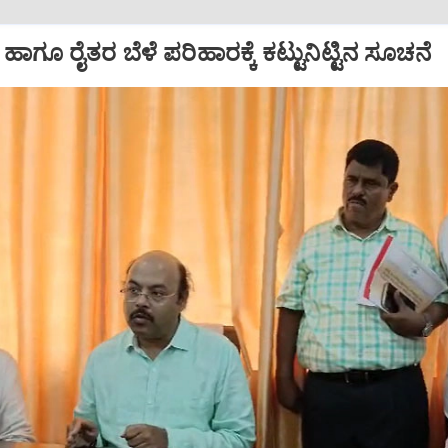
ಾಗೂ ರೈತರ ಬೆಳೆ ಪರಿಹಾರಕ್ಕೆ ಕಟ್ಟುನಿಟ್ಟಿನ ಸೂಚನೆ