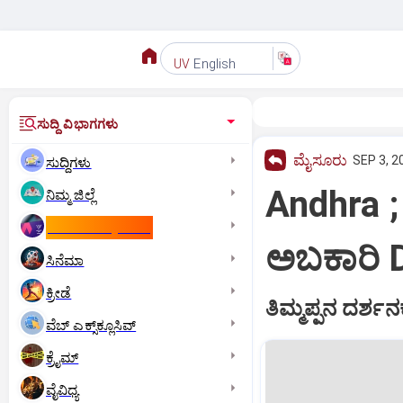
English
UV
ಸುದ್ದಿ ವಿಭಾಗಗಳು
ಮೈಸೂರು
SEP 3, 2
ಸುದ್ದಿಗಳು
Andhra 
ನಿಮ್ಮ ಜಿಲ್ಲೆ
ಕಾಮನ್‌ ವೆಲ್ತ್‌ ಗೇಮ್ಸ್‌
ಅಬಕಾರಿ 
ಸಿನೆಮಾ
ಕ್ರೀಡೆ
ತಿಮ್ಮಪ್ಪನ ದರ್ಶನ
ವೆಬ್ ಎಕ್ಸ್‌ಕ್ಲೂಸಿವ್
ಕ್ರೈಮ್
ವೈವಿಧ್ಯ