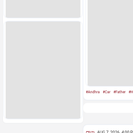
#Andhra
#Car
#Father
#H
ರಾಜ್ಯ
AUG 7, 2026, 4:00 