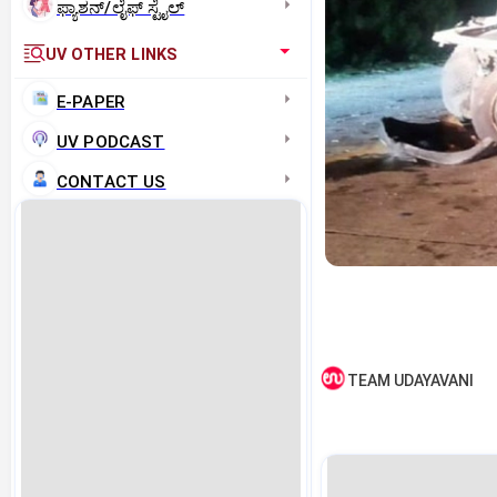
ಫ್ಯಾಶನ್/ಲೈಫ್‌ ಸ್ಟೈಲ್
UV OTHER LINKS
E-PAPER
UV PODCAST
CONTACT US
TEAM UDAYAVANI