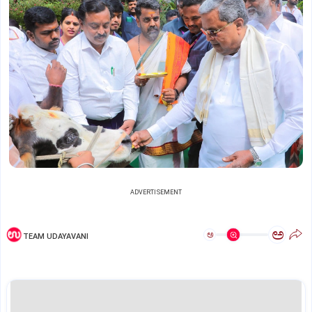
ADVERTISEMENT
ಅ
ಅ
TEAM UDAYAVANI