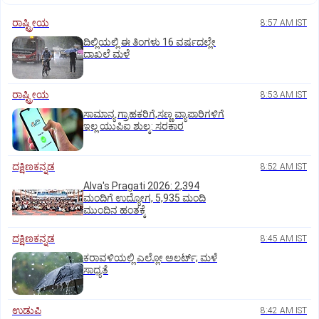
ರಾಷ್ಟ್ರೀಯ
8:57 AM IST
ದಿಲ್ಲಿಯಲ್ಲಿ ಈ ತಿಂಗಳು 16 ವರ್ಷದಲ್ಲೇ
ದಾಖಲೆ ಮಳೆ
ರಾಷ್ಟ್ರೀಯ
8:53 AM IST
ಸಾಮಾನ್ಯ ಗ್ರಾಹಕರಿಗೆ,ಸಣ್ಣ ವ್ಯಾಪಾರಿಗಳಿಗೆ
ಇಲ್ಲ ಯುಪಿಐ ಶುಲ್ಕ: ಸರಕಾರ
ದಕ್ಷಿಣಕನ್ನಡ
8:52 AM IST
Alva's Pragati 2026: 2,394
ಮಂದಿಗೆ ಉದ್ಯೋಗ, 5,935 ಮಂದಿ
ಮುಂದಿನ ಹಂತಕ್ಕೆ
ದಕ್ಷಿಣಕನ್ನಡ
8:45 AM IST
ಕರಾವಳಿಯಲ್ಲಿ ಎಲ್ಲೋ ಅಲರ್ಟ್‌; ಮಳೆ
ಸಾಧ್ಯತೆ
ಉಡುಪಿ
8:42 AM IST