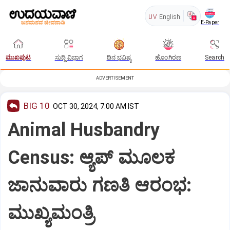
UV
English
E-Paper
ಮುಖಪುಟ
ಸುದ್ದಿ ವಿಭಾಗ
ದಿನ ಭವಿಷ್ಯ
ಹೊಂಗಿರಣ
Search
ADVERTISEMENT
BIG 10
OCT 30, 2024, 7:00 AM IST
Animal Husbandry
Census: ಆ್ಯಪ್‌ ಮೂಲಕ
ಜಾನುವಾರು ಗಣತಿ ಆರಂಭ:
ಮುಖ್ಯಮಂತ್ರಿ