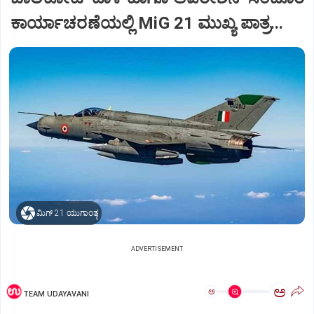
ಕಾರ್ಯಾಚರಣೆಯಲ್ಲಿ MiG 21 ಮುಖ್ಯ ಪಾತ್ರ...
ಮಿಗ್‌ 21 ಯುಗಾಂತ್ಯ
ADVERTISEMENT
ಅ
ಅ
TEAM UDAYAVANI