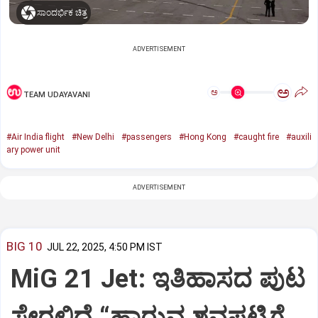
ಸಾಂದರ್ಭಿಕ ಚಿತ್ರ
ADVERTISEMENT
ಅ
ಅ
TEAM UDAYAVANI
#Air India flight
#New Delhi
#passengers
#Hong Kong
#caught fire
#auxili
ary power unit
ADVERTISEMENT
BIG 10
JUL 22, 2025, 4:50 PM IST
MiG 21 Jet: ಇತಿಹಾಸದ ಪುಟ
ಸೇರಲಿದೆ “ಹಾರುವ ಶವಪಟ್ಟಿಗೆ