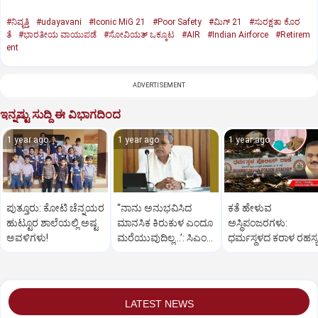
#ನಿವೃತ್ತಿ
#udayavani
#Iconic MiG 21
#Poor Safety
#ಮಿಗ್‌ 21
#ಸುರಕ್ಷತಾ ಕೊರ
ತೆ
#ಭಾರತೀಯ ವಾಯುಪಡೆ
#ಸೋವಿಯತ್‌ ಒಕ್ಕೂಟ
#AIR
#Indian Airforce
#Retirem
ent
ADVERTISEMENT
ಇನ್ನಷ್ಟು ಸುದ್ದಿ ಈ ವಿಭಾಗದಿಂದ
1 year ago
1 year ago
1 year ago
ಪುತ್ತೂರು: ಕೋಟಿ ಚೆನ್ನಯರ
“ನಾನು ಅನುಭವಿಸಿದ
ಕತೆ ಹೇಳುವ
ಹುಟ್ಟೂರ ಶಾಲೆಯಲ್ಲಿ ಅಷ್ಟ
ಮಾನಸಿಕ ಕಿರುಕುಳ ಎಂದೂ
ಅಸ್ಥಿಪಂಜರಗಳು:
ಅವಳಿಗಳು!
ಮರೆಯುವುದಿಲ್ಲ…’: ಸಿಎಂ
ಧರ್ಮಸ್ಥಳದ‌ ಕರಾಳ ರಹಸ್ಯ
ಸಿದ್ದರಾಮಯ್ಯ
ತೆರೆದಿಡಲಿದೆಯೇ ಡಿಎನ್
ಪರೀಕ್ಷೆ?
LATEST NEWS