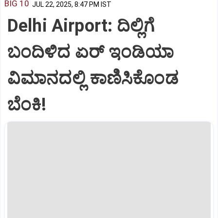
BIG 10
JUL 22, 2025, 8:47 PM IST
Delhi Airport: ದಿಲ್ಲಿಗೆ
ಬಂದಿಳಿದ ಏರ್‌ ಇಂಡಿಯಾ
ವಿಮಾನದಲ್ಲಿ ಕಾಣಿಸಿಕೊಂಡ
ಬೆಂಕಿ!