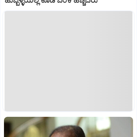
ಹುಬ್ಬಳ್ಳಿಯಲ್ಲಿ ಕೂಡ ಬೆಂಕಿ ಹಚ್ಚಿದರು