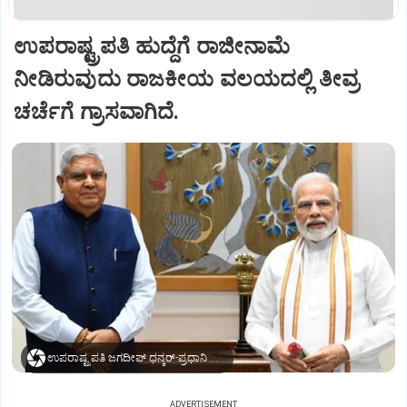
ಉಪರಾಷ್ಟ್ರಪತಿ ಹುದ್ದೆಗೆ ರಾಜೀನಾಮೆ
ನೀಡಿರುವುದು ರಾಜಕೀಯ ವಲಯದಲ್ಲಿ ತೀವ್ರ
ಚರ್ಚೆಗೆ ಗ್ರಾಸವಾಗಿದೆ.
ಉಪರಾಷ್ಟ್ರಪತಿ ಜಗದೀಪ್‌ ಧನ್ಕರ್-ಪ್ರಧಾನಿ ಮೋದಿ
ADVERTISEMENT