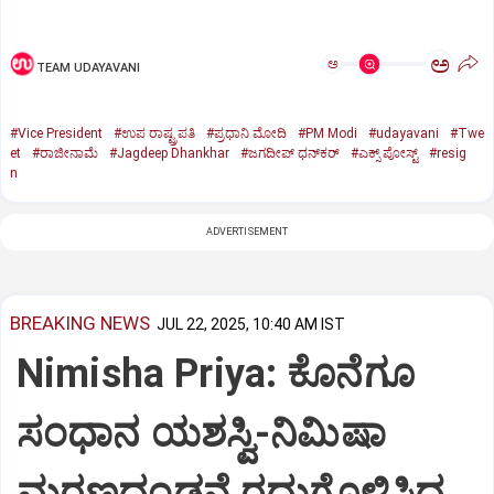
ಅ
ಅ
TEAM UDAYAVANI
#Vice President
#ಉಪ ರಾಷ್ಟ್ರಪತಿ
#ಪ್ರಧಾನಿ ಮೋದಿ
#PM Modi
#udayavani
#Twe
et
#ರಾಜೀನಾಮೆ
#Jagdeep Dhankhar
#ಜಗದೀಪ್‌ ಧನ್‌ಕರ್‌
#ಎಕ್ಸ್‌ ಪೋಸ್ಟ್
#resig
n
ADVERTISEMENT
BREAKING NEWS
JUL 22, 2025, 10:40 AM IST
Nimisha Priya: ಕೊನೆಗೂ
ಸಂಧಾನ ಯಶಸ್ವಿ-ನಿಮಿಷಾ
ಮರಣದಂಡನೆ ರದ್ದುಗೊಳಿಸಿದ