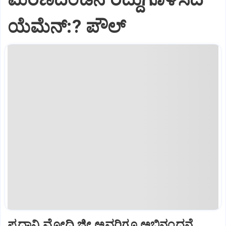
ಯೆಮೆನ್:? ಪೌಲ್
ಪ್ರಧಾನಿ ಮೋದಿ ಜೀ ಅವರಿಗೂ ಅಭಿನಂದನೆ