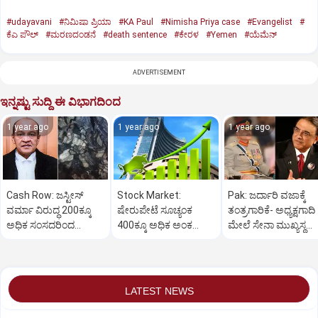
#udayavani
#ನಿಮಿಷಾ ಪ್ರಿಯಾ
#KA Paul
#Nimisha Priya case
#Evangelist
#
ಕೆಎ ಪೌಲ್
#ಮರಣದಂಡನೆ
#death sentence
#ಕೇರಳ
#Yemen
#ಯೆಮೆನ್‌
ADVERTISEMENT
ಇನ್ನಷ್ಟು ಸುದ್ದಿ ಈ ವಿಭಾಗದಿಂದ
1 year ago
1 year ago
1 year ago
Cash Row: ಜಸ್ಟೀಸ್‌
Stock Market:
Pak: ಜರ್ದಾರಿ ವಜಾಕ್ಕೆ
ವರ್ಮಾ ವಿರುದ್ಧ 200ಕ್ಕೂ
ಷೇರುಪೇಟೆ ಸೂಚ್ಯಂಕ
ತಂತ್ರಗಾರಿಕೆ- ಅಧ್ಯಕ್ಷಗಾದಿ
ಅಧಿಕ ಸಂಸದರಿಂದ
400ಕ್ಕೂ ಅಧಿಕ ಅಂಕ
ಮೇಲೆ ಸೇನಾ ಮುಖ್ಯಸ್ಥ
ಮಹಾಭಿಯೋಗಕ್ಕೆ
ಜಿಗಿತ-ದಿನಾಂತ್ಯದ
ಮುನೀರ್ ಚಿತ್ತ!
ಕೋರಿಕೆ…
ವಹಿವಾಟು ಅಂತ್ಯ
LATEST NEWS