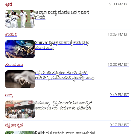
ಕ್ರೀಡೆ
2:00 AM IST
ಅಭ್ಯಾಸ ಪಂದ್ಯ: ಮೊದಲ ದಿನ ಸಮಾನ
ಗೌರವ
ಉಡುಪಿ
10:08 PM IST
Shirva: ದ್ವಿಚಕ್ರ ವಾಹನಕ್ಕೆ ಕಾರು ಢಿಕ್ಕಿ;
ಸವಾರ ಸಾವು
ತುಮಕೂರು
10:00 PM IST
ರಸ್ತೆ ಗುಂಡಿ ತಪ್ಪಿಸಲು ಹೋಗಿ ಬೈಕ್‌ಗೆ
ಲಾರಿ ಡಿಕ್ಕಿ, ನವವಿವಾಹಿತೆ ಸ್ಥಳದಲ್ಲೇ ಸಾವು
ರಾಜ್ಯ
9:49 PM IST
ಶಿವಮೊಗ್ಗ : ಕೈಕೈ ಮಿಲಾಯಿಸಿದ ಕಾಂಗ್ರೆಸ್
ಕಾರ್ಯಕರ್ತರು, ಕುರ್ಚಿಗಳು ಪುಡಿಪುಡಿ
ದಕ್ಷಿಣಕನ್ನಡ
9:17 PM IST
RAIN: ದ.ಕ ಜಿಲ್ಲೆಯ ನಾಲ್ಕು ತಾಲೂಕುಗಳ