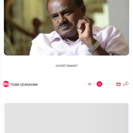
ADVERTISEMENT
ಅ
ಅ
TEAM UDAYAVANI