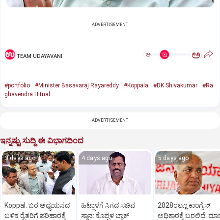
ADVERTISEMENT
ಅ
ಅ
TEAM UDAYAVANI
#portfolio
#Minister Basavaraj Rayareddy
#Koppala
#DK Shivakumar
#Ra
ghavendra Hitnal
ADVERTISEMENT
ಇನ್ನಷ್ಟು ಸುದ್ದಿ ಈ ವಿಭಾಗದಿಂದ
3 days ago
4 days ago
5 days ago
Koppal: ಬರ ಅಧ್ಯಯನದ
ಹಿಟ್ನಾಳಗೆ ಸಿಗದ ಸಚಿವ
2028ರಲ್ಲೂ ಕಾಂಗ್ರೆಸ್
ಬಳಿಕ ರೈತರಿಗೆ ಪರಿಹಾರಕ್ಕೆ
ಸ್ಥಾನ: ಕೊಪ್ಪಳ ಬ್ಲಾಕ್
ಅಧಿಕಾರಕ್ಕೆ ಬರಲಿದೆ: ಮಾ