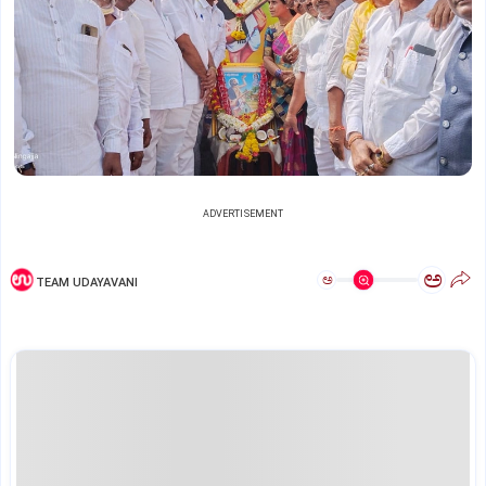
ADVERTISEMENT
ಅ
ಅ
TEAM UDAYAVANI