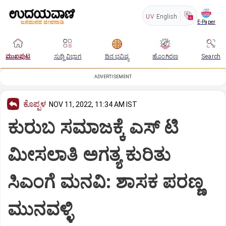
UV
English
E-Paper
ಮುಖಪುಟ
ಸುದ್ದಿ ವಿಭಾಗ
ದಿನ ಭವಿಷ್ಯ
ಹೊಂಗಿರಣ
Search
ADVERTISEMENT
ಕೊಪ್ಪಳ
NOV 11, 2022, 11:34 AM IST
ಕುರುಬ ಸಮಾಜಕ್ಕೆ ಎಸ್ ಟಿ
ಮೀಸಲಾತಿ ಅಗತ್ಯ ಕುರಿತು
ಸಿಎಂಗೆ ಮನವಿ: ಶಾಸಕ ಪರಣ್ಣ
ಮುನವಳ್ಳಿ