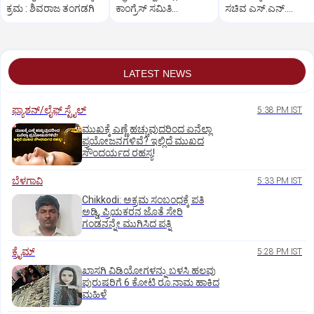
ಕ್ರಮ : ಶಿವರಾಜ ತಂಗಡಗಿ
ಕಾಂಗ್ರೆಸ್ ಸಮಿತಿ
ಸಚಿವ ಎಸ್.ಎನ್.
ಪದಾಧಿಕಾರಿಗಳ ರಾಜೀನಾಮೆ
ಬೋಸರಾಜು
LATEST NEWS
ಫ್ಯಾಶನ್/ಲೈಫ್‌ ಸ್ಟೈಲ್
5:38 PM IST
ಮುಖಕ್ಕೆ ಎಣ್ಣೆ ಹಚ್ಚುವುದರಿಂದ ಏನೆಲ್ಲಾ
ಪ್ರಯೋಜನಗಳಿವೆ? ಇಲ್ಲಿದೆ ಮುಖದ
ಸೌಂದರ್ಯದ ರಹಸ್ಯ!
ಬೆಳಗಾವಿ
5:33 PM IST
Chikkodi: ಅಕ್ರಮ ಸಂಬಂಧಕ್ಕೆ ಪತಿ
ಅಡ್ಡಿ, ಪ್ರಿಯಕರನ ಜೊತೆ ಸೇರಿ
ಗಂಡನನ್ನೇ ಮುಗಿಸಿದ ಪತ್ನಿ
ಕ್ರೈಮ್
5:28 PM IST
ಖಾಸಗಿ ವಿಡಿಯೋಗಳನ್ನು ಬಳಸಿ ಹಲವು
ಪುರುಷರಿಗೆ 6 ಕೋಟಿ ರೂ.ನಾಮ ಹಾಕಿದ
ಮಹಿಳೆ