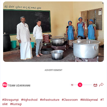
ADVERTISEMENT
ಅ
ಅ
TEAM UDAYAVANI
#Shiragumpi
#Highschool
#Infrastructure
#Classroom
#Middaymeal
#T
oilet
#Kustagi