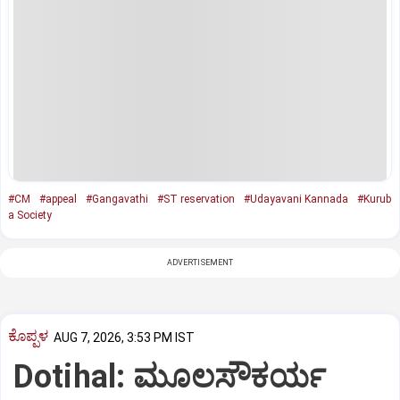
#CM
#appeal
#Gangavathi
#ST reservation
#Udayavani Kannada
#Kurub
a Society
ADVERTISEMENT
ಕೊಪ್ಪಳ
AUG 7, 2026, 3:53 PM IST
Dotihal: ಮೂಲಸೌಕರ್ಯ