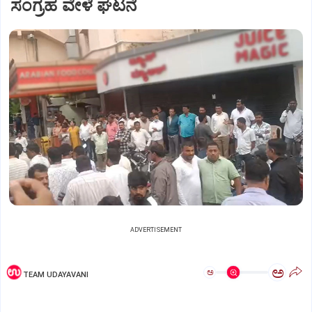
ಸಂಗ್ರಹ ವೇಳೆ ಘಟನೆ
ADVERTISEMENT
ಅ
ಅ
TEAM UDAYAVANI