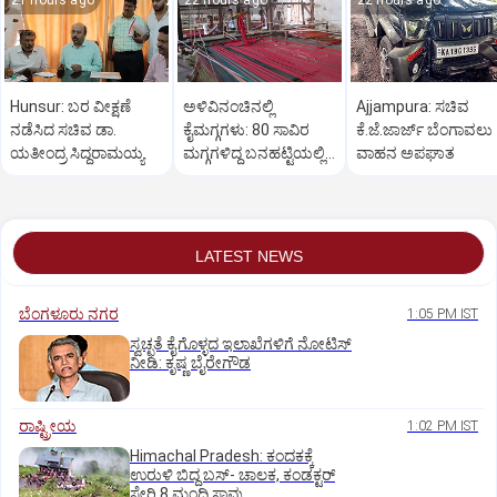
21 hours ago
22 hours ago
22 hours ago
Hunsur: ಬರ ವೀಕ್ಷಣೆ
ಅಳಿವಿನಂಚಿನಲ್ಲಿ
Ajjampura: ಸಚಿವ
ನಡೆಸಿದ ಸಚಿವ ಡಾ.
ಕೈಮಗ್ಗಗಳು: 80 ಸಾವಿರ
ಕೆ.ಜೆ.ಜಾರ್ಜ್ ಬೆಂಗಾವಲು
ಯತೀಂದ್ರ ಸಿದ್ದರಾಮಯ್ಯ
ಮಗ್ಗಗಳಿದ್ದ ಬನಹಟ್ಟಿಯಲ್ಲಿ
ವಾಹನ ಅಪಘಾತ
ಉಳಿದಿರುವುದು ಕೇವಲ 18!
LATEST NEWS
ಬೆಂಗಳೂರು ನಗರ
1:05 PM IST
ಸ್ವಚ್ಛತೆ ಕೈಗೊಳ್ಳದ ಇಲಾಖೆಗಳಿಗೆ ನೋಟಿಸ್‌
ನೀಡಿ: ಕೃಷ್ಣ ಬೈರೇಗೌಡ
ರಾಷ್ಟ್ರೀಯ
1:02 PM IST
Himachal Pradesh: ಕಂದಕಕ್ಕೆ
ಉರುಳಿ ಬಿದ್ದ ಬಸ್-‌ ಚಾಲಕ, ಕಂಡಕ್ಟರ್‌
ಸೇರಿ 8 ಮಂದಿ ಸಾವು