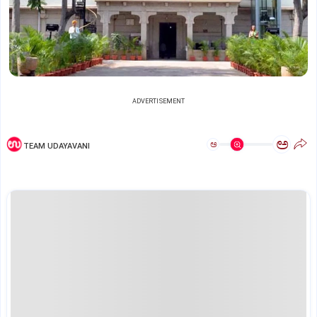
ADVERTISEMENT
ಅ
ಅ
TEAM UDAYAVANI