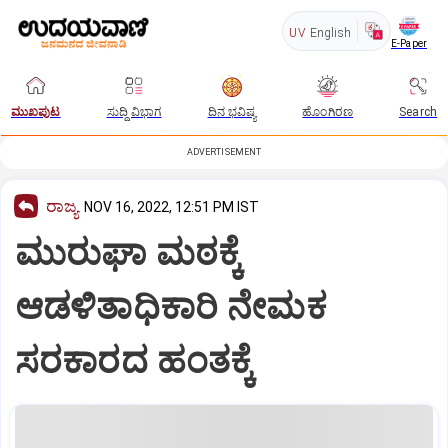
UV
English
E-Paper
ಮುಖಪುಟ
ಸುದ್ದಿ ವಿಭಾಗ
ದಿನ ಭವಿಷ್ಯ
ಹೊಂಗಿರಣ
Search
ADVERTISEMENT
ರಾಜ್ಯ
NOV 16, 2022, 12:51 PM IST
ಮುರುಘಾ ಮಠಕ್ಕೆ
ಆಡಳಿತಾಧಿಕಾರಿ ನೇಮಕ
ಸರಕಾರದ ಹಂತಕ್ಕೆ