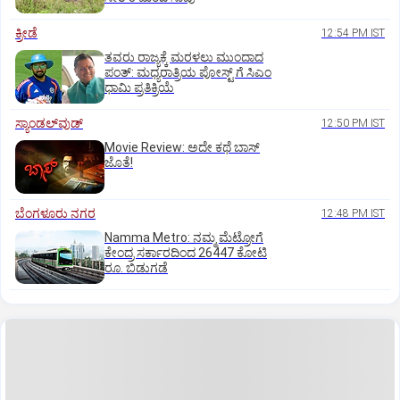
ಕ್ರೀಡೆ
12:54 PM IST
ತವರು ರಾಜ್ಯಕ್ಕೆ ಮರಳಲು ಮುಂದಾದ
ಪಂತ್:‌ ಮಧ್ಯರಾತ್ರಿಯ ಪೋಸ್ಟ್‌ ಗೆ ಸಿಎಂ
ಧಾಮಿ ಪ್ರತಿಕ್ರಿಯೆ
ಸ್ಯಾಂಡಲ್‌ವುಡ್‌
12:50 PM IST
Movie Review: ಅದೇ ಕಥೆ ಬಾಸ್‌
ಜೊತೆ!
ಬೆಂಗಳೂರು ನಗರ
12:48 PM IST
Namma Metro: ನಮ್ಮ ಮೆಟ್ರೋಗೆ
ಕೇಂದ್ರ ಸರ್ಕಾರದಿಂದ 26447 ಕೋಟಿ
ರೂ. ಬಿಡುಗಡೆ