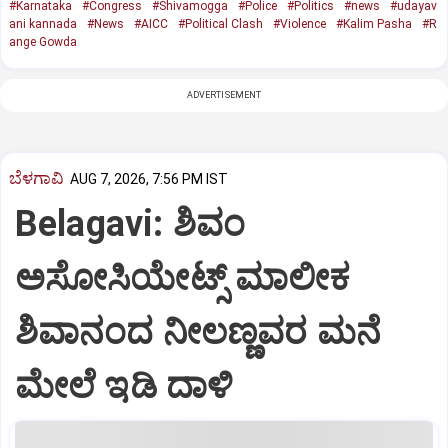
#Karnataka
#Congress
#Shivamogga
#Police
#Politics
#news
#udayav
ani kannada
#News
#AICC
#Political Clash
#Violence
#Kalim Pasha
#R
ange Gowda
ADVERTISEMENT
ಬೆಳಗಾವಿ
AUG 7, 2026, 7:56 PM IST
Belagavi: ಶಿವಂ
ಅಸೋಸಿಯೇಟ್ಸ್ ಮಾಲೀಕ
ಶಿವಾನಂದ ನೀಲಣ್ಣವರ ಮನೆ
ಮೇಲೆ ಇಡಿ‌ ದಾಳಿ