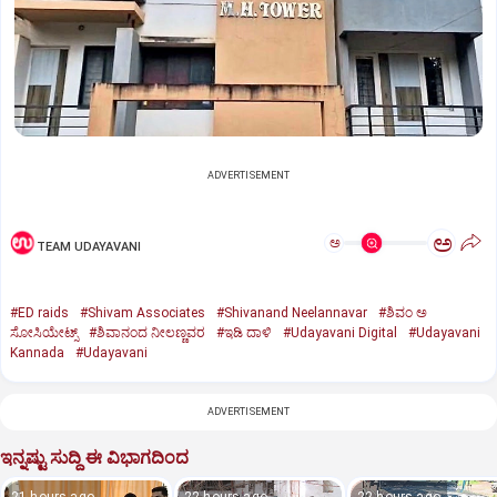
ADVERTISEMENT
ಅ
ಅ
TEAM UDAYAVANI
#ED raids
#Shivam Associates
#Shivanand Neelannavar
#ಶಿವಂ ಅ
ಸೋಸಿಯೇಟ್ಸ್
#ಶಿವಾನಂದ ನೀಲಣ್ಣವರ
#ಇಡಿ ದಾಳಿ
#Udayavani Digital
#Udayavani
Kannada
#Udayavani
ADVERTISEMENT
ಇನ್ನಷ್ಟು ಸುದ್ದಿ ಈ ವಿಭಾಗದಿಂದ