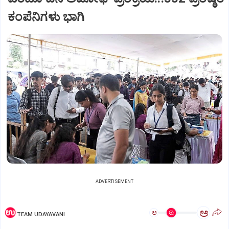
ಕಂಪೆನಿಗಳು ಭಾಗಿ
ADVERTISEMENT
ಅ
ಅ
TEAM UDAYAVANI