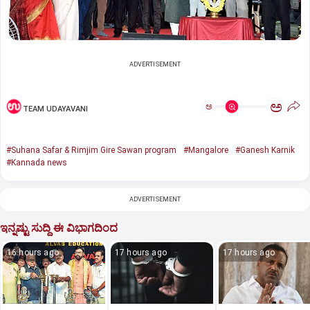
ADVERTISEMENT
ಅ
ಅ
TEAM UDAYAVANI
#Suhana Safar & Rimjim Gire Sawan program
#Mangalore
#Ganesh Karnik
#Kannada news
ADVERTISEMENT
ಇನ್ನಷ್ಟು ಸುದ್ದಿ ಈ ವಿಭಾಗದಿಂದ
16 hours ago
17 hours ago
17 hours ago