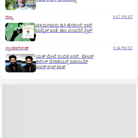
ರಾಜ್ಯ
9:47 PM IST
ಚಿಕ್ಕಮಗಳೂರು ಡಿಸಿ ಹೆಸರಿನಲ್ಲಿ ನಕಲಿ
ವಾಟ್ಸಪ್ ಖಾತೆ: ಹಣ ವಂಚನೆಗೆ ಸ್ಕೆಚ್!
ಸ್ಯಾಂಡಲ್‌ವುಡ್‌
9:34 PM IST
ಯಶ್‌ ಮೇಲೆ ನಂಬಿಕೆ ಇರಲಿ.. ಟ್ರೇಲರ್‌
ರಿಲೀಸ್‌ ವೇದಿಕೆಯಲ್ಲಿ ರಾಕಿಭಾಯ್‌
ಪವರ್‌ ಫುಲ್‌ ಟಾಕ್