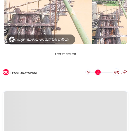
ಬಲ್ನಾಡ್‌ ಹೊಳೆಯ ಅರಮನೆಗಯ ದಾರಿಯ ಕಾಲು ಸಂಕ.
ADVERTISEMENT
ಅ
ಅ
TEAM UDAYAVANI