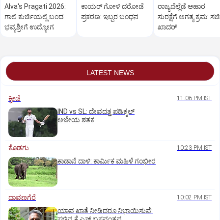
Alva's Pragati 2026:
ಕಾಯರ್ ಗೋಳಿ ದರೋಡೆ
ರಾಜ್ಯದೆಲ್ಲೆಡೆ ಆಹಾರ
ಗಾಲಿ ಕುರ್ಚಿಯಲ್ಲಿ ಬಂದ
ಪ್ರಕರಣ: ಇಬ್ಬರ ಬಂಧನ
ಸುರಕ್ಷೆಗೆ ಅಗತ್ಯ ಕ್ರಮ: ಸ
ಭವ್ಯಶ್ರೀಗೆ ಉದ್ಯೋಗ
ಖಾದರ್
LATEST NEWS
ಕ್ರೀಡೆ
11:06 PM IST
IND vs SL: ದೇವದತ್ತ ಪಡಿಕ್ಕಲ್‌
ಅಜೇಯ ಶತಕ
ಕೊಡಗು
10:23 PM IST
ಕಾಡಾನೆ ದಾಳಿ: ಕಾರ್ಮಿಕ ಮಹಿಳೆ ಗಂಭೀರ
ದಾವಣಗೆರೆ
10:02 PM IST
ಯಾವ ಖಾತೆ ನೀಡಿದರೂ ನಿಭಾಯಿಸುವೆ:
ಸಚಿವ ಕೆ.ಎಸ್.ಬಸವಂತಪ್ಪ