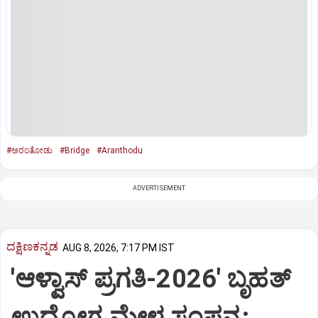
#ಅರಂತೋಡು
#Bridge
#Aranthodu
ADVERTISEMENT
ದಕ್ಷಿಣಕನ್ನಡ
AUG 8, 2026, 7:17 PM IST
'ಆಳ್ವಾಸ್‌ ಪ್ರಗತಿ-2026' ಬೃಹತ್
ಉದ್ಯೋಗ ಮೇಳ ಸಂಪನ್ನ: