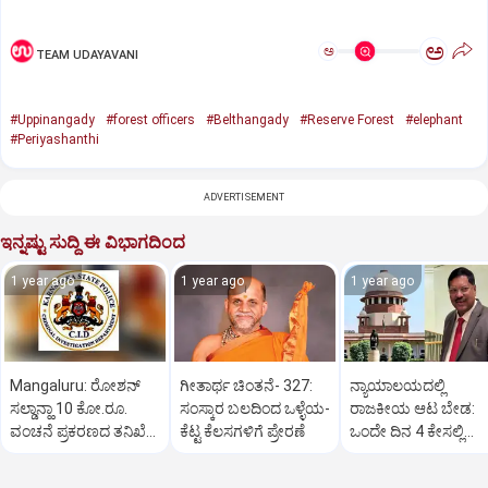
ಅ
ಅ
TEAM UDAYAVANI
#Uppinangady
#forest officers
#Belthangady
#Reserve Forest
#elephant
#Periyashanthi
ADVERTISEMENT
ಇನ್ನಷ್ಟು ಸುದ್ದಿ ಈ ವಿಭಾಗದಿಂದ
1 year ago
1 year ago
1 year ago
Mangaluru: ರೋಶನ್‌
ಗೀತಾರ್ಥ ಚಿಂತನೆ- 327:
ನ್ಯಾಯಾಲಯದಲ್ಲಿ
ಸಲ್ಡಾನ್ಹಾ 10 ಕೋ.ರೂ.
ಸಂಸ್ಕಾರ ಬಲದಿಂದ ಒಳ್ಳೆಯ-
ರಾಜಕೀಯ ಆಟ ಬೇಡ:
ವಂಚನೆ ಪ್ರಕರಣದ ತನಿಖೆ
ಕೆಟ್ಟ ಕೆಲಸಗಳಿಗೆ ಪ್ರೇರಣೆ
ಒಂದೇ ದಿನ 4 ಕೇಸಲ್ಲಿ
ಸಿಐಡಿಗೆ ವರ್ಗ
ಸುಪ್ರೀಂಕೋರ್ಟ್‌ ಅಭಿಮ