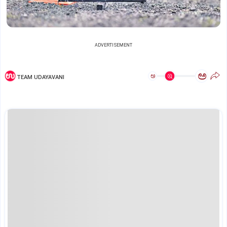
ADVERTISEMENT
ಅ
ಅ
TEAM UDAYAVANI