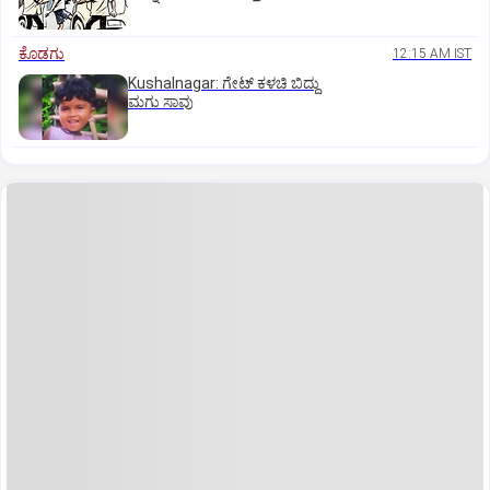
ಕೊಡಗು
12:15 AM IST
Kushalnagar: ಗೇಟ್ ಕಳಚಿ ಬಿದ್ದು
ಮಗು ಸಾವು