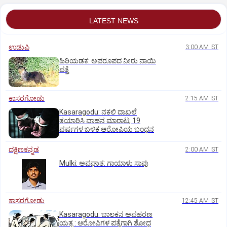
LATEST NEWS
ಉಡುಪಿ
3:00 AM IST
ಹಿರಿಯಡಕ: ಅಪರೂಪದ ನೀರು ನಾಯಿ
ಪತ್ತೆ
ಕಾಸರಗೋಡು
2:15 AM IST
Kasaragodu: ನಕಲಿ ದಾಖಲೆ
ತಯಾರಿಸಿ ವಾಹನ ಮಾರಾಟ; 19
ವರ್ಷಗಳ ಬಳಿಕ ಆರೋಪಿಯ ಬಂಧನ
ದಕ್ಷಿಣಕನ್ನಡ
2:00 AM IST
Mulki: ಅಪಘಾತ: ಗಾಯಾಳು ಸಾವು
ಕಾಸರಗೋಡು
12:45 AM IST
Kasaragodu: ಬಾಲಕನ ಅಪಹರಣ
ಯತ್ನ : ಆರೋಪಿಗಳ ಪತ್ತೆಗಾಗಿ ಶೋಧ