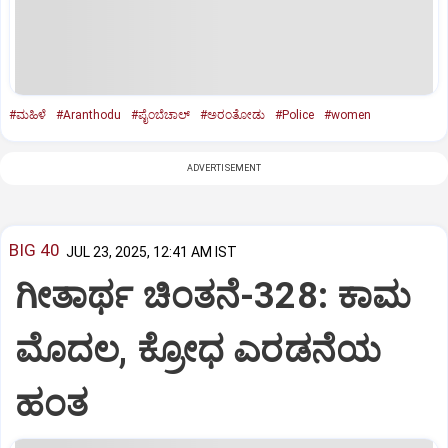
#ಮಹಿಳೆ
#Aranthodu
#ಪೈಂಬೆಚಾಲ್‌
#ಅರಂತೋಡು
#Police
#women
ADVERTISEMENT
BIG 40
JUL 23, 2025, 12:41 AM IST
ಗೀತಾರ್ಥ ಚಿಂತನೆ-328: ಕಾಮ
ಮೊದಲ, ಕ್ರೋಧ ಎರಡನೆಯ
ಹಂತ