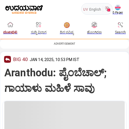
UV
English
E-Paper
ಮುಖಪುಟ
ಸುದ್ದಿ ವಿಭಾಗ
ದಿನ ಭವಿಷ್ಯ
ಹೊಂಗಿರಣ
Search
ADVERTISEMENT
BIG 40
JAN 14, 2025, 10:53 PM IST
Aranthodu: ಪೈಂಬೆಚಾಲ್‌;
ಗಾಯಾಳು ಮಹಿಳೆ ಸಾವು