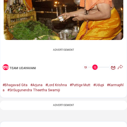
ADVERTISEMENT
ಅ
ಅ
TEAM UDAYAVANI
#Bhagavad Gita
#Arjuna
#Lord Krishna
#Puttige Mutt
#Udupi
#Karmaphl
a
#SriSugunendra Theertha Swamiji
ADVERTISEMENT