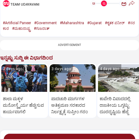
ಅ
ಅ
TEAM UDAYAVANI
#Artificial Paneer
#Government
#Maharashtra
#Gujarat
#ಕೃತಕ ಪನೀರ್‌
#ಸರ
ಕಾರ
#ಮಹಾರಾಷ್ಟ್ರ
#ಗುಜರಾತ್‌
ADVERTISEMENT
ಇನ್ನಷ್ಟು ಸುದ್ದಿ ಈ ವಿಭಾಗದಿಂದ
2 days ago
3 days ago
4 days ago
ಶಾಲಾ ಮಕ್ಕಳ
ಪಾದಚಾರಿ ಮಾರ್ಗಗಳ
ಕಾವೇರಿ ವಿವಾದದಲ್ಲಿ
ಮನೋಸ್ಥೈರ್ಯ ಹೆಚ್ಚಿಸುವ
ಅತಿಕ್ರಮಣ ಸರಕಾರದ
ರಾಜಕೀಯ ಒಗ್ಗಟ್ಟು:
ಕಾರ್ಯವಾಗಲಿ
ನಿರ್ಲಕ್ಷ್ಯಕ್ಕೆ ಸುಪ್ರೀಂ ಗರಂ
ದೂರದೃಷ್ಟಿಯ ಹೆಜ್ಜೆ