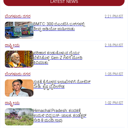
LATEST NEWS
ಬೆಂಗಳೂರು ನಗರ
2:21 PM IST
BMTC: 300 ಬಿಎಂಟಿಸಿ ಬಸ್‌ಗಳಲ್ಲಿ
ಶೀಘ್ರ ಆಡಿಯೋ ಜಾಹೀರಾತು
ರಾಷ್ಟ್ರೀಯ
2:18 PM IST
ಪರಿಹಾರ ಕಂಡುಕೊಳ್ಳುವ ಧೈರ್ಯ
ಬೆಳೆಸಿಕೊಳ್ಳಿ: Gen-Z ಗಳಿಗೆ ಮೋದಿ
ಕಿವಿಮಾತು
ಬೆಂಗಳೂರು ನಗರ
1:05 PM IST
ಸ್ವಚ್ಛತೆ ಕೈಗೊಳ್ಳದ ಇಲಾಖೆಗಳಿಗೆ ನೋಟಿಸ್‌
ನೀಡಿ: ಕೃಷ್ಣ ಬೈರೇಗೌಡ
ರಾಷ್ಟ್ರೀಯ
1:02 PM IST
Himachal Pradesh: ಕಂದಕಕ್ಕೆ
ಉರುಳಿ ಬಿದ್ದ ಬಸ್-‌ ಚಾಲಕ, ಕಂಡಕ್ಟರ್‌
ಸೇರಿ 8 ಮಂದಿ ಸಾವು