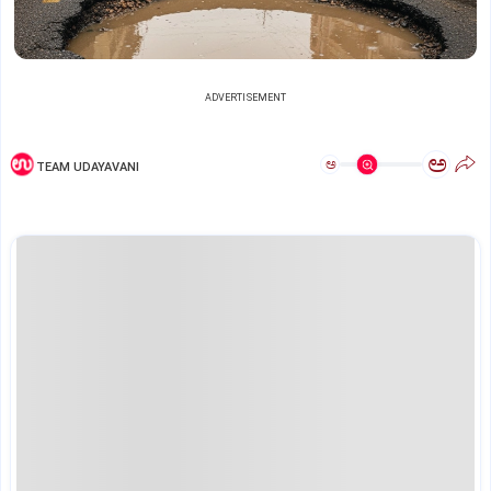
ADVERTISEMENT
ಅ
ಅ
TEAM UDAYAVANI