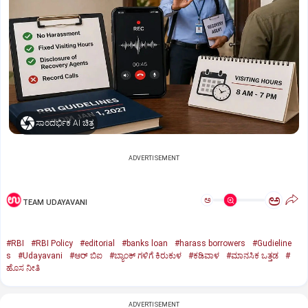
ಸಾಂದರ್ಭಿಕ AI ಚಿತ್ರ
ADVERTISEMENT
ಅ
ಅ
TEAM UDAYAVANI
#RBI
#RBI Policy
#editorial
#banks loan
#harass borrowers
#Gudieline
s
#Udayavani
#ಆರ್‌ ಬಿಐ
#ಬ್ಯಾಂಕ್‌ ಗಳಿಗೆ ಕಿರುಕುಳ
#ಕಡಿವಾಳ
#ಮಾನಸಿಕ ಒತ್ತಡ
#
ಹೊಸ ನೀತಿ
ADVERTISEMENT