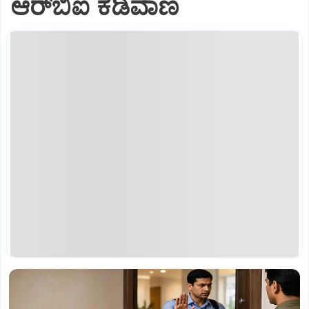
ಆರ್‌ಬಿಐ ಕಡಿವಾಣ