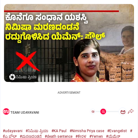
ನಿಮಿಷಾ ಪ್ರಿಯಾ
ADVERTISEMENT
ಅ
ಅ
TEAM UDAYAVANI
#udayavani
#ನಿಮಿಷಾ ಪ್ರಿಯಾ
#KA Paul
#Nimisha Priya case
#Evangelist
#
ಕೆಎ ಪೌಲ್
#ಮರಣದಂಡನೆ
#death sentence
#ಕೇರಳ
#Yemen
#ಯೆಮೆನ್‌