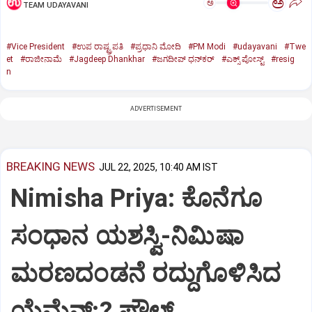
ಅ
ಅ
TEAM UDAYAVANI
#Vice President
#ಉಪ ರಾಷ್ಟ್ರಪತಿ
#ಪ್ರಧಾನಿ ಮೋದಿ
#PM Modi
#udayavani
#Twe
et
#ರಾಜೀನಾಮೆ
#Jagdeep Dhankhar
#ಜಗದೀಪ್‌ ಧನ್‌ಕರ್‌
#ಎಕ್ಸ್‌ ಪೋಸ್ಟ್
#resig
n
ADVERTISEMENT
BREAKING NEWS
JUL 22, 2025, 10:40 AM IST
Nimisha Priya: ಕೊನೆಗೂ
ಸಂಧಾನ ಯಶಸ್ವಿ-ನಿಮಿಷಾ
ಮರಣದಂಡನೆ ರದ್ದುಗೊಳಿಸಿದ
ಯೆಮೆನ್:? ಪೌಲ್