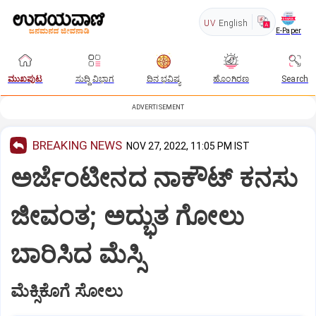
UV
English
E-Paper
ಮುಖಪುಟ
ಸುದ್ದಿ ವಿಭಾಗ
ದಿನ ಭವಿಷ್ಯ
ಹೊಂಗಿರಣ
Search
ADVERTISEMENT
BREAKING NEWS
NOV 27, 2022, 11:05 PM IST
ಅರ್ಜೆಂಟೀನದ ನಾಕೌಟ್‌ ಕನಸು
ಜೀವಂತ; ಅದ್ಭುತ ಗೋಲು
ಬಾರಿಸಿದ ಮೆಸ್ಸಿ
ಮೆಕ್ಸಿಕೊಗೆ ಸೋಲು