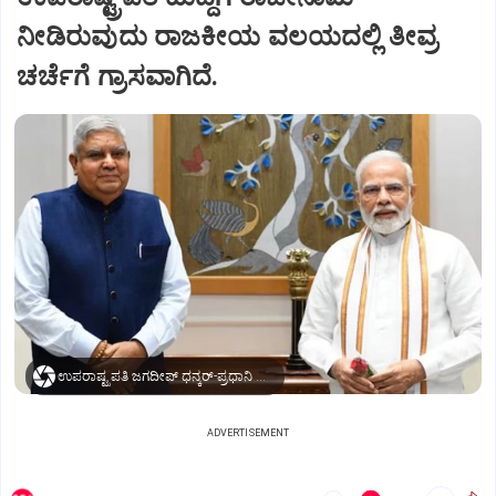
ನೀಡಿರುವುದು ರಾಜಕೀಯ ವಲಯದಲ್ಲಿ ತೀವ್ರ
ಚರ್ಚೆಗೆ ಗ್ರಾಸವಾಗಿದೆ.
ಉಪರಾಷ್ಟ್ರಪತಿ ಜಗದೀಪ್‌ ಧನ್ಕರ್-ಪ್ರಧಾನಿ ಮೋದಿ
ADVERTISEMENT