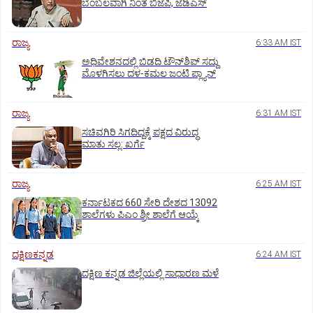
ಬೆಂಬಲವಾಗಿ ನಿಂತ ಬಿಜೆಪಿ, ಜೆಡಿಎಸ್
ರಾಜ್ಯ
6:33 AM IST
ಅಧಿವೇಶನದಲ್ಲಿ ಬಿಡದಿ ಟೌನ್‌ಶಿಪ್‌ ಸದ್ದು
ಮೊಳಗಿಸಲು ದಳ-ಕಮಲ ಜಂಟಿ ಪ್ಲ್ಯಾನ್‌
ರಾಜ್ಯ
6:31 AM IST
ಸಚಿವಗಿರಿ ಸಿಗದಿದ್ದಕ್ಕೆ ಪಕ್ಷದ ವಿರುದ್ಧ
ಮಾತು ಸಲ್ಲ: ಖರ್ಗೆ
ರಾಜ್ಯ
6:25 AM IST
ಕರ್ನಾಟಕದ 660 ಸೇರಿ ದೇಶದ 13092
ಶಾಲೆಗಳು ಪಿಎಂ ಶ್ರೀ ಶಾಲೆಗೆ ಆಯ್ಕೆ
ದಕ್ಷಿಣಕನ್ನಡ
6:24 AM IST
ದಕ್ಷಿಣ ಕನ್ನಡ ಜಿಲ್ಲೆಯಲ್ಲಿ ಸಾಧಾರಣ ಮಳೆ