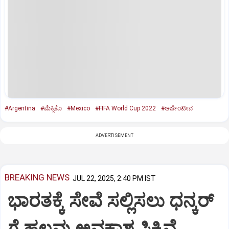
#Argentina
#ಮೆಕ್ಸಿಕೊ
#Mexico
#FIFA World Cup 2022
#ಅರ್ಜೆಂಟೀನ
ADVERTISEMENT
BREAKING NEWS
JUL 22, 2025, 2:40 PM IST
ಭಾರತಕ್ಕೆ ಸೇವೆ ಸಲ್ಲಿಸಲು ಧನ್ಕರ್‌
ಗೆ ಹಲವು ಅವಕಾಶ ಸಿಕ್ಕಿವೆ…