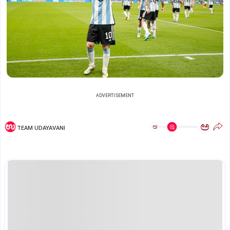
ADVERTISEMENT
ಅ
ಅ
TEAM UDAYAVANI