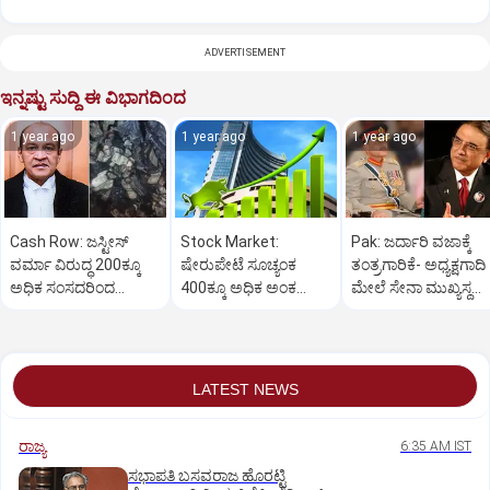
ADVERTISEMENT
ಇನ್ನಷ್ಟು ಸುದ್ದಿ ಈ ವಿಭಾಗದಿಂದ
1 year ago
1 year ago
1 year ago
Cash Row: ಜಸ್ಟೀಸ್‌
Stock Market:
Pak: ಜರ್ದಾರಿ ವಜಾಕ್ಕೆ
ವರ್ಮಾ ವಿರುದ್ಧ 200ಕ್ಕೂ
ಷೇರುಪೇಟೆ ಸೂಚ್ಯಂಕ
ತಂತ್ರಗಾರಿಕೆ- ಅಧ್ಯಕ್ಷಗಾದಿ
ಅಧಿಕ ಸಂಸದರಿಂದ
400ಕ್ಕೂ ಅಧಿಕ ಅಂಕ
ಮೇಲೆ ಸೇನಾ ಮುಖ್ಯಸ್ಥ
ಮಹಾಭಿಯೋಗಕ್ಕೆ
ಜಿಗಿತ-ದಿನಾಂತ್ಯದ
ಮುನೀರ್ ಚಿತ್ತ!
ಕೋರಿಕೆ…
ವಹಿವಾಟು ಅಂತ್ಯ
LATEST NEWS
ರಾಜ್ಯ
6:35 AM IST
ಸಭಾಪತಿ ಬಸವರಾಜ ಹೊರಟ್ಟಿ